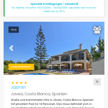
Spezielle Ermäßigungen - Adsubia 16
Für Nächte zwischen 01/07/2026 - 13/09/2026: spezieller last-minute-
rabatt bis zu 25 %.
VILLA
Previous
Next
SONDERANGEBOT
Jasmin
Javea, Costa Blanca, Spanien
Große und komfortable Villa in Jávea, Costa Blanca, Spanien
mit privatem Pool für 14 Personen. Das Haus befindet sich in
einem Wohngebiet am Strand und 2 km vom Strand El Arenal,