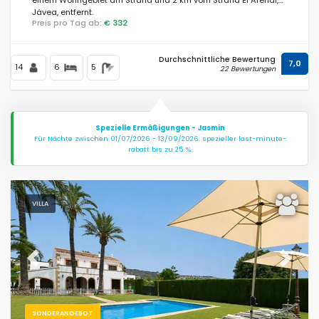
Jávea, entfernt.
Preis pro Tag ab:
€ 332
Durchschnittliche Bewertung
7,0
14
6
5
22 Bewertungen
Spezielle Ermäßigungen - Jasmin
Für Nächte zwischen 01/07/2026 - 13/09/2026: spezieller last-minute-
rabatt bis zu 25 %.
VILLA
Previous
Next
SONDERANGEBOT