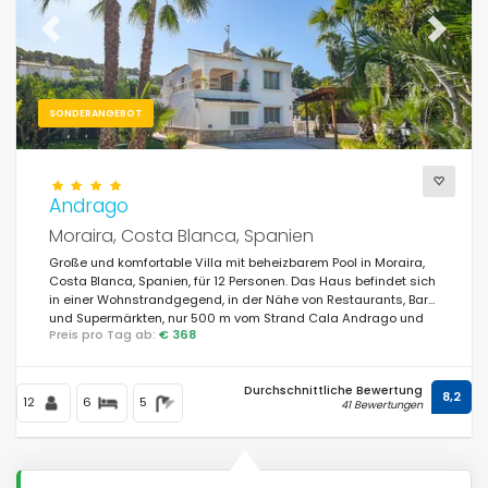
Previous
Next
SONDERANGEBOT
Andrago
Moraira, Costa Blanca, Spanien
Große und komfortable Villa mit beheizbarem Pool in Moraira,
Costa Blanca, Spanien, für 12 Personen. Das Haus befindet sich
in einer Wohnstrandgegend, in der Nähe von Restaurants, Bars
und Supermärkten, nur 500 m vom Strand Cala Andrago und
Preis pro Tag ab:
€ 368
0,5 km vom Mittelmeer entfernt.
Durchschnittliche Bewertung
8,2
12
6
5
41 Bewertungen