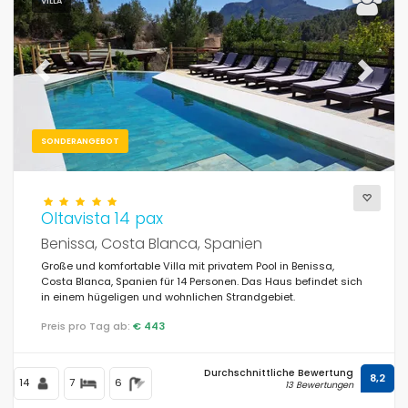
VILLA
Previous
Next
SONDERANGEBOT
Oltavista 14 pax
Benissa, Costa Blanca, Spanien
Große und komfortable Villa mit privatem Pool in Benissa,
Costa Blanca, Spanien für 14 Personen. Das Haus befindet sich
in einem hügeligen und wohnlichen Strandgebiet.
Preis pro Tag ab:
€ 443
Durchschnittliche Bewertung
8,2
14
7
6
13 Bewertungen