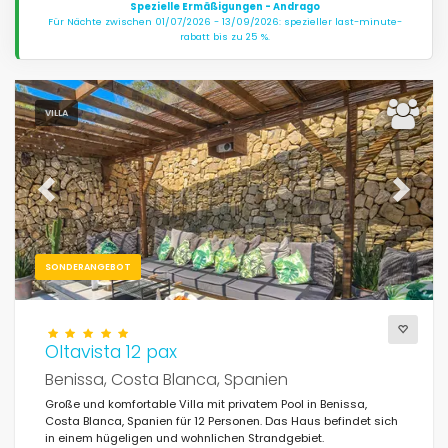
Spezielle Ermäßigungen - Andrago
Für Nächte zwischen 01/07/2026 - 13/09/2026: spezieller last-minute-
rabatt bis zu 25 %.
VILLA
Previous
Next
SONDERANGEBOT
Oltavista 12 pax
Benissa, Costa Blanca, Spanien
Große und komfortable Villa mit privatem Pool in Benissa,
Costa Blanca, Spanien für 12 Personen. Das Haus befindet sich
in einem hügeligen und wohnlichen Strandgebiet.