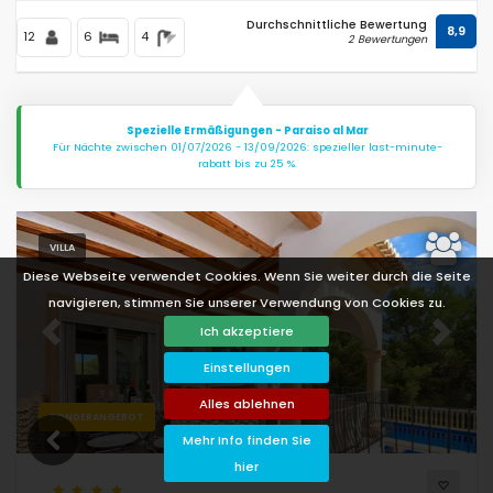
Durchschnittliche Bewertung
8,9
12
6
4
2 Bewertungen
Spezielle Ermäßigungen - Paraiso al Mar
Für Nächte zwischen 01/07/2026 - 13/09/2026: spezieller last-minute-
rabatt bis zu 25 %.
VILLA
Diese Webseite verwendet Cookies. Wenn Sie weiter durch die Seite
navigieren, stimmen Sie unserer Verwendung von Cookies zu.
Ich akzeptiere
Previous
Next
Einstellungen
Alles ablehnen
SONDERANGEBOT
Mehr Info finden Sie
hier