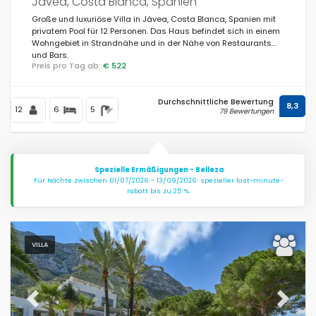
Javea, Costa Blanca, Spanien
Große und luxuriöse Villa in Jávea, Costa Blanca, Spanien mit
privatem Pool für 12 Personen. Das Haus befindet sich in einem
Wohngebiet in Strandnähe und in der Nähe von Restaurants
und Bars.
Preis pro Tag ab:
€ 522
Durchschnittliche Bewertung
8,3
12
6
5
79 Bewertungen
Spezielle Ermäßigungen - Belleza
Für Nächte zwischen 01/07/2026 - 13/09/2026: spezieller last-minute-
rabatt bis zu 25 %.
VILLA
Previous
Next