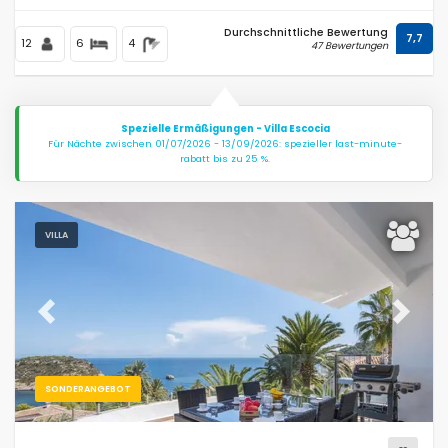
Durchschnittliche Bewertung
7,7
12
6
4
47 Bewertungen
Spezielle Ermäßigungen - Villa Escocia
Für Nächte zwischen 01/07/2026 - 13/09/2026: spezieller last-minute-
rabatt bis zu 25 %.
VILLA
Previous
Next
SONDERANGEBOT