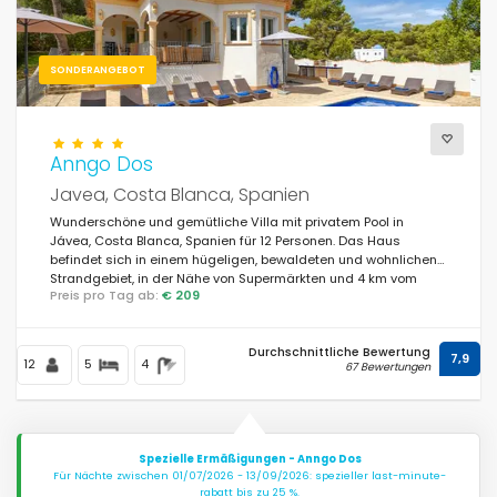
SONDERANGEBOT
Anngo Dos
Javea, Costa Blanca, Spanien
Wunderschöne und gemütliche Villa mit privatem Pool in
Jávea, Costa Blanca, Spanien für 12 Personen. Das Haus
befindet sich in einem hügeligen, bewaldeten und wohnlichen
Strandgebiet, in der Nähe von Supermärkten und 4 km vom
Preis pro Tag ab:
€ 209
Strand La Granadella, Jávea entfernt.
Durchschnittliche Bewertung
7,9
12
5
4
67 Bewertungen
Spezielle Ermäßigungen - Anngo Dos
Für Nächte zwischen 01/07/2026 - 13/09/2026: spezieller last-minute-
rabatt bis zu 25 %.