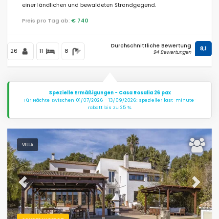
einer ländlichen und bewaldeten Strandgegend.
Preis pro Tag ab:
€ 740
Bedingungen
Durchschnittliche Bewertung
8,1
26
11
8
94 Bewertungen
Optionell
Spezielle Ermäßigungen - Casa Rosalia 26 pax
Für Nächte zwischen 01/07/2026 - 13/09/2026: spezieller last-minute-
rabatt bis zu 25 %.
Entfernungen
VILLA
Komfort
Previous
Next
Dienste