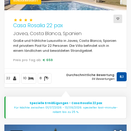
SONDERANGEBOT
Blicke
Casa Rosalia 22 pax
Javea, Costa Blanca, Spanien
Weitere Kategorien
Große und fröhliche Luxusvilla in Javea, Costa Blanca, Spanien
mit privatem Pool für 22 Personen. Die Villa befindet sich in
einem ländlichen und bewaldeten Strandgebiet.
Zuletzt aufgerufen
(0)
Preis pro Tag ab:
€ 659
Ihre Favoriten
(0)
Durchschnittliche Bewertung
8,1
Neuheiten
22
10
8
(9)
94 Bewertungen
Am besten bewertete
(140)
Luxusimmobilien
(58)
Spezielle Ermäßigungen - Casa Rosalia 22 pax
Für Nächte zwischen 01/07/2026 - 13/09/2026: spezieller last-minute-
Wochenende
rabatt bis zu 25 %.
(1)
Des monats
(27)