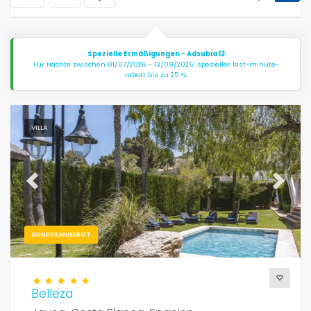
Spezielle Ermäßigungen - Adsubia 12
Für Nächte zwischen 01/07/2026 - 13/09/2026: spezieller last-minute-
rabatt bis zu 25 %.
VILLA
Previous
Next
SONDERANGEBOT
Belleza