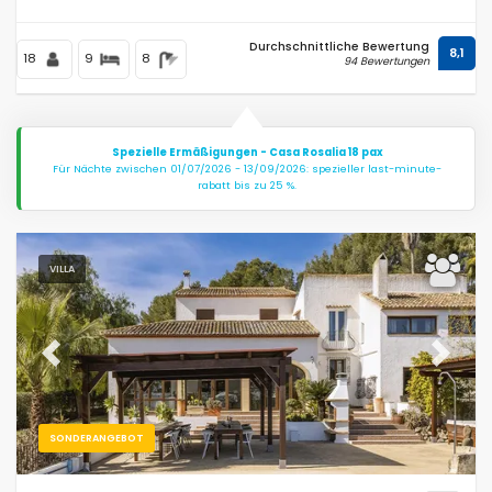
Durchschnittliche Bewertung
8,1
18
9
8
94 Bewertungen
Spezielle Ermäßigungen - Casa Rosalia 18 pax
Für Nächte zwischen 01/07/2026 - 13/09/2026: spezieller last-minute-
rabatt bis zu 25 %.
VILLA
Previous
Next
SONDERANGEBOT