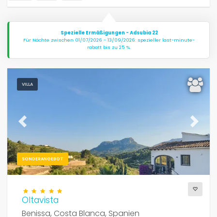
Spezielle Ermäßigungen - Adsubia 22
Für Nächte zwischen 01/07/2026 - 13/09/2026: spezieller last-minute-
rabatt bis zu 25 %.
VILLA
Previous
Next
SONDERANGEBOT
Oltavista
Benissa, Costa Blanca, Spanien