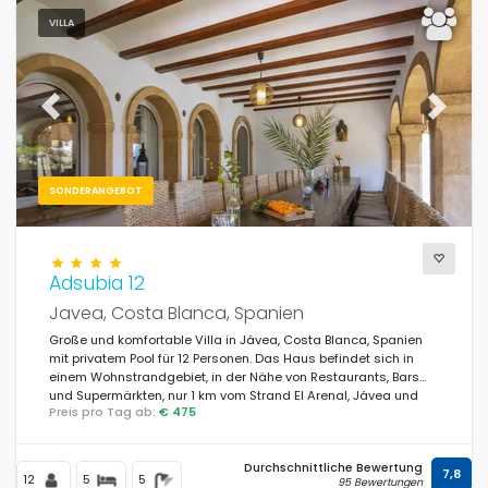
VILLA
Previous
Next
SONDERANGEBOT
Adsubia 12
Javea, Costa Blanca, Spanien
Große und komfortable Villa in Jávea, Costa Blanca, Spanien
mit privatem Pool für 12 Personen. Das Haus befindet sich in
einem Wohnstrandgebiet, in der Nähe von Restaurants, Bars
und Supermärkten, nur 1 km vom Strand El Arenal, Jávea und
Preis pro Tag ab:
€ 475
vom Mediterráneo, Jávea entfernt.
Durchschnittliche Bewertung
7,8
12
5
5
95 Bewertungen