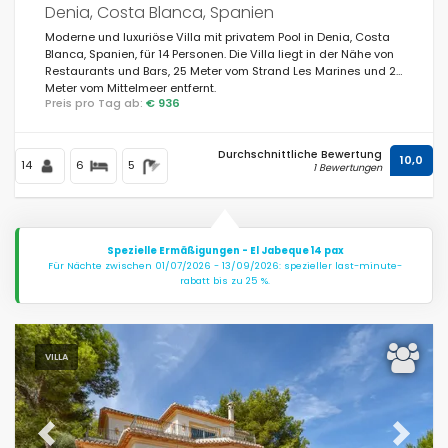
Denia, Costa Blanca, Spanien
Moderne und luxuriöse Villa mit privatem Pool in Denia, Costa
Blanca, Spanien, für 14 Personen. Die Villa liegt in der Nähe von
Restaurants und Bars, 25 Meter vom Strand Les Marines und 25
Meter vom Mittelmeer entfernt.
Preis pro Tag ab:
€ 936
Durchschnittliche Bewertung
10,0
14
6
5
1 Bewertungen
Spezielle Ermäßigungen - El Jabeque 14 pax
Für Nächte zwischen 01/07/2026 - 13/09/2026: spezieller last-minute-
rabatt bis zu 25 %.
VILLA
Previous
Next