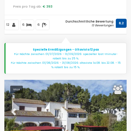
Preis pro Tag ab:
€ 393
Durchschnittliche Bewertung
8,2
12
6
6
13 Bewertungen
Spezielle Ermäßigungen - Oltavista 12 pax
Für Nächte zwischen 01/07/2026 - 13/09/2026: spezieller last-minute-
rabatt bis zu 25 %.
Für Nächte zwischen 01/08/2026 - 31/08/2026: oltavista 14.08. bis 22.08. - 15
% rabatt bis zu 15 %.
VILLA
Previous
Next