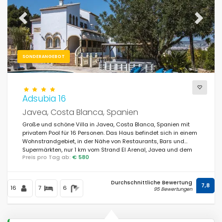
Previous
Next
SONDERANGEBOT
Adsubia 16
Javea, Costa Blanca, Spanien
Große und schöne Villa in Javea, Costa Blanca, Spanien mit
privatem Pool für 16 Personen. Das Haus befindet sich in einem
Wohnstrandgebiet, in der Nähe von Restaurants, Bars und
Supermärkten, nur 1 km vom Strand El Arenal, Javea und dem
Preis pro Tag ab:
€ 580
Mittelmeer entfernt.
Durchschnittliche Bewertung
7,8
16
7
6
95 Bewertungen