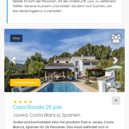
Personen
Gebiet, Anzahl der Personen, Art der Unterkunft usw. zu verfeinern.
Treffen Sie eine Auswahl und klicken Sie dann auf Suchen, um
das beste Ergebnis zu erhalten.
Schlafzimmer
Badezimmer
VILLA
Previous
Next
Ihre Auswahl
(160)
SONDERANGEBOT
Für die Familie
Filter löschen
Casa Rosalia 26 pax
Javea, Costa Blanca, Spanien
Große und komfortable Villa mit privatem Pool in Javea, Costa
Blanca, Spanien für 26 Personen. Das Haus befindet sich in
Beliebte Dienste