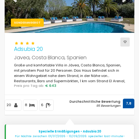
Previous
Next
SONDERANGEBOT
Adsubia 20
Javea, Costa Blanca, Spanien
Große und komfortable Villa in Jávea, Costa Blanca, Spanien,
mit privatem Pool für 20 Personen. Das Haus befindet sich in
einem Wohngebiet nahe dem Strand, in der Nähe von
Restaurants, Bars und Supermärkten, 1 km vom Strand El Arenal,
Preis pro Tag ab:
€ 643
Jávea, und 1 km vom Mittelmeer, Jávea, entfernt.
Durchschnittliche Bewertung
7,8
20
8
6
95 Bewertungen
Spezielle Ermäßigungen - Adsubia 20
Für Nächte zwischen 01/07/2026 - 13/09/2026: spezieller last-minute-