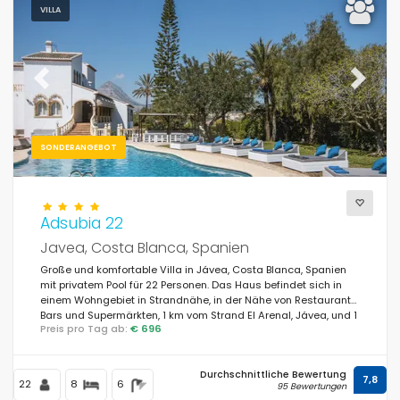
VILLA
Für die Familie
(160)
Für Paare
(0)
In Strandnähe
(20)
Previous
Next
Strandbereich
(35)
SONDERANGEBOT
Am Golfplätze in
(0)
ländlicher Umgebung
(19)
Adsubia 22
Halbpension
(0)
Javea, Costa Blanca, Spanien
Spezielle Ermäßigungen
(126)
Große und komfortable Villa in Jávea, Costa Blanca, Spanien
mit privatem Pool für 22 Personen. Das Haus befindet sich in
einem Wohngebiet in Strandnähe, in der Nähe von Restaurants,
Bars und Supermärkten, 1 km vom Strand El Arenal, Jávea, und 1
Preis pro Tag ab:
€ 696
km vom Mittelmeer, Jávea, entfernt.
Durchschnittliche Bewertung
7,8
22
8
6
95 Bewertungen