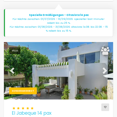
Spezielle Ermäßigungen - Oltavista 14 pax
Für Nächte zwischen 01/07/2026 - 13/09/2026: spezieller last-minute-
rabatt bis zu 25 %.
Für Nächte zwischen 01/08/2026 - 31/08/2026: oltavista 14.08. bis 22.08. - 15
% rabatt bis zu 15 %.
VILLA
Previous
Next
SONDERANGEBOT
El Jabeque 14 pax