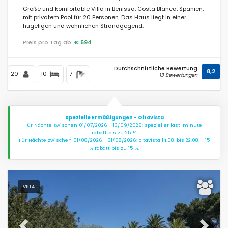
Große und komfortable Villa in Benissa, Costa Blanca, Spanien,
mit privatem Pool für 20 Personen. Das Haus liegt in einer
hügeligen und wohnlichen Strandgegend.
Preis pro Tag ab:
€ 594
Durchschnittliche Bewertung
8,2
20
10
7
13 Bewertungen
Spezielle Ermäßigungen - Oltavista
Für Nächte zwischen 01/07/2026 - 13/09/2026: spezieller last-minute-
rabatt bis zu 25 %.
Für Nächte zwischen 01/08/2026 - 31/08/2026: oltavista 14.08. bis 22.08. - 15
% rabatt bis zu 15 %.
VILLA