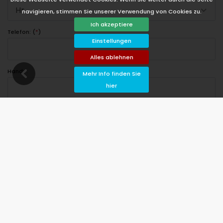
Hr.
navigieren, stimmen Sie unserer Verwendung von Cookies zu.
Ich akzeptiere
Telefon: (
*
)
Einstellungen
Alles ablehnen
Handy:
Mehr Info finden Sie
hier
Adresse:
PLZ:
Stadt: