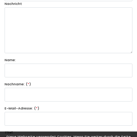
Nachricht
Name:
Nachname: (
*
)
E-Mail-Adresse: (
*
)
Titel:
Diese Webseite verwendet Cookies. Wenn Sie weiter durch die Seite