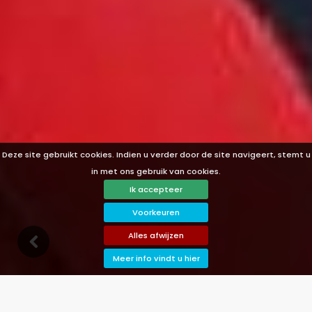
Deze site gebruikt cookies. Indien u verder door de site navigeert, stemt u
in met ons gebruik van cookies.
Ik accepteer
Voorkeuren
n
G
o
d
o
w
Alles afwijzen
Meer info vindt u hier