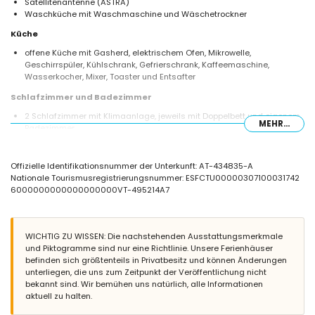
Satellitenantenne (ASTRA)
Waschküche mit Waschmaschine und Wäschetrockner
Küche
offene Küche mit Gasherd, elektrischem Ofen, Mikrowelle,
Geschirrspüler, Kühlschrank, Gefrierschrank, Kaffeemaschine,
Wasserkocher, Mixer, Toaster und Entsafter
Schlafzimmer und Badezimmer
2 Schlafzimmer mit Klimaanlage, jeweils mit Doppelbett und eigenem
MEHR...
Badezimmer
Schlafzimmer mit Klimaanlage und Doppelbett
Schlafzimmer mit Klimaanlage, 2 Einzelbetten, Fernseher und eigenem
Badezimmer
Offizielle Identifikationsnummer der Unterkunft: AT-434835-A
2 Schlafzimmer mit Klimaanlage, jeweils mit 2 Einzelbetten
Nationale Tourismusregistrierungsnummer: ESFCTU00000307100031742
en-suite Badezimmer mit Doppelwaschbecken,
6000000000000000000VT-495214A7
Badewannen-/Duschkombination und Toilette
en-suite Badezimmer mit Doppelwaschbecken und
Badewannen-/Duschkombination
en-suite Badezimmer mit Einzelwaschbecken, Dusche und Toilette
WICHTIG ZU WISSEN: Die nachstehenden Ausstattungsmerkmale
2 Badezimmer jeweils mit Einzelwaschbecken, Dusche und Toilette
und Piktogramme sind nur eine Richtlinie. Unsere Ferienhäuser
befinden sich größtenteils in Privatbesitz und können Änderungen
Exterieur der Villa
unterliegen, die uns zum Zeitpunkt der Veröffentlichung nicht
bekannt sind. Wir bemühen uns natürlich, alle Informationen
großes und eingezäuntes Grundstück
aktuell zu halten.
privater Pool mit den Maßen 9,5m x 5m und 2m Tiefe
wunderbarer Rasen mit Bäumen und Gartenmöbeln mit Sonnenliegen