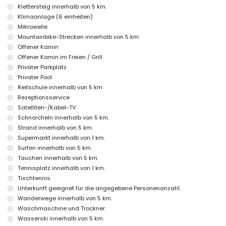
Staubsauger, Bügeleisen und Bügelbrett
Klettersteig innerhalb von 5 km.
Bettwäsche und Handtücher
Klimaanlage (6 einheiten)
Empfangsservice und 24-Stunden-Notdienst
Mikrowelle
Tischtennis
Mountainbike-Strecken innerhalb von 5 km.
Fußbodenheizung und Klimaanlage
Offener Kamin
Einrichtungen und Dienstleistungen gegen Aufpreis
Offener Kamin im Freien / Grill
Privater Parkplatz
Zusatzbett und Kinderbetten (auf Anfrage)
Privater Pool
Unterhaltungs- und Freizeitaktivitäten für Ihren Urlaub in Jávea,
Reitschule innerhalb von 5 km.
Costa Blanca
Rezeptionsservice
Diskothek, Nachtclub, Bar, Promenade (El Arenal und Jávea) (innerhalb
Satelliten-/Kabel-TV
von 5 Kilometern vom Haus)
Schnorcheln innerhalb von 5 km.
Sehenswürdigkeiten und Kultur in Jávea, Costa Blanca
Strand innerhalb von 5 km.
Supermarkt innerhalb von 1 km.
Museum (Histórico de Jávea, Jávea), Kirche (San Bartolomé, Pueblo,
Surfen innerhalb von 5 km.
Jávea), Denkmal (Pueblo de Jávea, Jávea), architektonisches
Tauchen innerhalb von 5 km.
Gebäude (Histórico de Jávea, Jávea), historischer Ort (Pueblo de
Jávea und Jávea) (innerhalb von 5 Kilometern von der Unterkunft)
Tennisplatz innerhalb von 1 km.
Ruine (Molinos de Viento und Jávea) (innerhalb von 10 Kilometern von
Tischtennis
der Unterkunft)
Unterkunft geeignet für die angegebene Personenanzahl.
Burg (Portal de la Vila und Denia) (innerhalb von 25 Kilometern von der
Wanderwege innerhalb von 5 km.
Unterkunft)
Waschmaschine und Trockner
Sport
Wasserski innerhalb von 5 km.