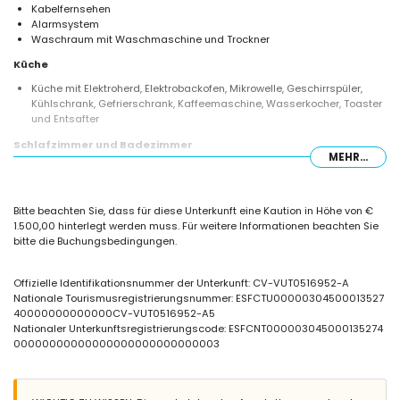
Kabelfernsehen
Alarmsystem
Waschraum mit Waschmaschine und Trockner
Küche
Küche mit Elektroherd, Elektrobackofen, Mikrowelle, Geschirrspüler,
Kühlschrank, Gefrierschrank, Kaffeemaschine, Wasserkocher, Toaster
und Entsafter
Schlafzimmer und Badezimmer
MEHR...
Schlafzimmer mit Klimaanlage, Kingsize-Bett (Maße 200 x 180cm),
Fernseher, Ventilator und eigenem Bad
Schlafzimmer mit Klimaanlage, 2 Etagenbetten und Ventilator
Bitte beachten Sie, dass für diese Unterkunft eine Kaution in Höhe von €
3 Schlafzimmer mit Klimaanlage, jeweils mit Queensize-Bett (Maße
1.500,00 hinterlegt werden muss. Für weitere Informationen beachten Sie
190 x 160cm), Ventilator und eigenem Bad
bitte die Buchungsbedingungen.
Schlafzimmer mit Klimaanlage, Kingsize-Bett (Maße 190 x 180cm),
Fernseher und Ventilator
2 eigene Badezimmer, jeweils mit Doppelwaschbecken, Dusche und
Offizielle Identifikationsnummer der Unterkunft: CV-VUT0516952-A
Toilette
Nationale Tourismusregistrierungsnummer: ESFCTU00000304500013527
2 eigene Badezimmer, jeweils mit Einzelwaschbecken, Dusche und
40000000000000CV-VUT0516952-A5
Toilette
Nationaler Unterkunftsregistrierungscode: ESFCNT000003045000135274
Badezimmer mit Einzelwaschbecken und Toilette
00000000000000000000000000003
Außenbereich dieser Luxusvilla
eingezäuntes Grundstück
privater Pool (7m x 3m, 1,4m tief)