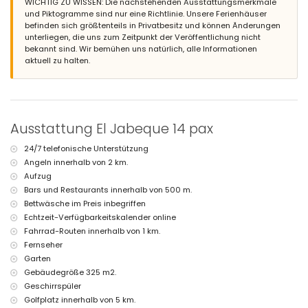
WICHTIG ZU WISSEN: Die nachstehenden Ausstattungsmerkmale
schöner Garten mit Rasen, Bäumen und Gartenmöbeln mit
und Piktogramme sind nur eine Richtlinie. Unsere Ferienhäuser
Sonnenliegen
befinden sich größtenteils in Privatbesitz und können Änderungen
2 Terrassen, davon 1 überdacht
unterliegen, die uns zum Zeitpunkt der Veröffentlichung nicht
Grill
bekannt sind. Wir bemühen uns natürlich, alle Informationen
Außendusche
aktuell zu halten.
Außensitzbereich und Essbereich im Freien
2 private überdachte Parkplätze und 3 private Parkplätze
Weitere Informationen
nächste Stadt: Denia (innerhalb von 5 Kilometern von der Villa)
Ausstattung El Jabeque 14 pax
nächstes Flussufer oder Küste: Mittelmeer (innerhalb von 25 Metern
von der Villa)
24/7 telefonische Unterstützung
nächster Strand: Les Marines (innerhalb von 25 Metern von der Villa)
Angeln innerhalb von 2 km.
nächster Hafen: Hafen von Denia (innerhalb von 4 Kilometern von der
Aufzug
Villa)
nächster Park: Montgo (innerhalb von 15 Kilometern von der Villa)
Bars und Restaurants innerhalb von 500 m.
nächster Flughafen: Valencia (> 100 Kilometer)
Bettwäsche im Preis inbegriffen
zweiter nächster Flughafen: Alicante (innerhalb von 100 Kilometern
Echtzeit-Verfügbarkeitskalender online
von der Villa)
Fahrrad-Routen innerhalb von 1 km.
Haustiere sind nicht erlaubt
Fernseher
Das Gebäude, in dem sich die Unterkunft befindet, verfügt über einen
Garten
Aufzug.
Die Unterkunft ist sehr geeignet für Familien mit Kindern
Gebäudegröße 325 m2.
Geschirrspüler
Einrichtungen und Dienstleistungen im Mietpreis dieser Luxusvilla
Golfplatz innerhalb von 5 km.
inbegriffen