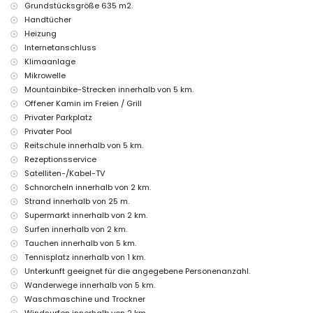
Grundstücksgröße 635 m2.
Internet (WiFi)
Handtücher
Staubsauger sowie Bügeleisen und Bügelbrett
Heizung
Bettwäsche und Handtücher
Internetanschluss
Rezeptionsservice und 24-Stunden-Notdienst
Luftheizung
Klimaanlage
Mikrowelle
Einrichtungen und Dienstleistungen gegen Aufpreis
Mountainbike-Strecken innerhalb von 5 km.
Zusatzbett und Kinderbett (auf Anfrage)
Offener Kamin im Freien / Grill
Privater Parkplatz
Unterhaltungs- und Freizeitaktivitäten für Ihren Urlaub in Denia,
Costa Blanca
Privater Pool
Reitschule innerhalb von 5 km.
Diskothek, Nachtclub, Bar und Promenade (innerhalb von 5 Kilometern
Rezeptionsservice
von der Unterkunft)
Satelliten-/Kabel-TV
Sehenswürdigkeiten und Kultur in Denia, Costa Blanca
Schnorcheln innerhalb von 2 km.
Kirche, Schloss und historischer Ort (innerhalb von 5 Kilometern von
Strand innerhalb von 25 m.
der Unterkunft)
Supermarkt innerhalb von 2 km.
Museum und Ruinen (innerhalb von 10 Kilometern von der Unterkunft)
Surfen innerhalb von 2 km.
Tauchen innerhalb von 5 km.
Sport
Tennisplatz innerhalb von 1 km.
Tennis und Radfahren (innerhalb von 1000 Metern von der Villa)
Unterkunft geeignet für die angegebene Personenanzahl.
Golf, Reiten, Wandern, Mountainbiking, Angeln, Tauchen, Schnorcheln,
Wanderwege innerhalb von 5 km.
Surfen und Windsurfen (innerhalb von 5 Kilometern von der Villa)
Waschmaschine und Trockner