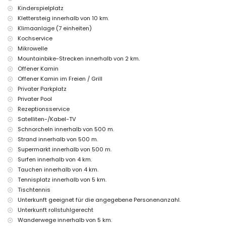
Einrichtungen und Dienstleistungen im Mietpreis der Villa
Kinderspielplatz
enthalten
Klettersteig innerhalb von 10 km.
Internet (WiFi)
Klimaanlage (7 einheiten)
Bügeleisen und Bügelbrett
Kochservice
Bettwäsche und Handtücher
Mikrowelle
Empfangsdienst und 24-Stunden-Notdienst
Mountainbike-Strecken innerhalb von 2 km.
Tischtennis
Offener Kamin
Warmluftheizung und Klimaanlage
Offener Kamin im Freien / Grill
Einrichtungen und Dienstleistungen gegen Aufpreis
Privater Parkplatz
Flughafendienst
Privater Pool
Kochservice, Wäscheservice und Babysitterservice
Rezeptionsservice
Poolheizung
Satelliten-/Kabel-TV
Zusatzbett und Kinderbetten (auf Anfrage)
Schnorcheln innerhalb von 500 m.
Unterhaltungs- und Freizeitaktivitäten für Ihren Urlaub in
Strand innerhalb von 500 m.
Moraira, Costa Blanca
Supermarkt innerhalb von 500 m.
Surfen innerhalb von 4 km.
Bar (innerhalb von 500 Metern vom Haus)
Diskothek und Promenade (El Portet) (innerhalb von 5 Kilometern vom
Tauchen innerhalb von 4 km.
Haus)
Tennisplatz innerhalb von 5 km.
Tischtennis
Sehenswürdigkeiten und Kultur in Moraira, Costa Blanca
Unterkunft geeignet für die angegebene Personenanzahl.
Kirche (Iglesia Parroquial de Santa Catalina), Burg (Castell de
Unterkunft rollstuhlgerecht
Moraira), Ruine (Castell de Moraira), Denkmal (Torre de Vigía del Cap
Wanderwege innerhalb von 5 km.
d'Or) und historische Stätte (Centro histórico) (innerhalb von 5