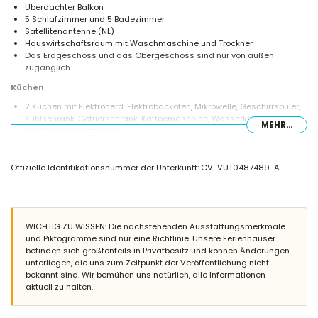
Überdachter Balkon
5 Schlafzimmer und 5 Badezimmer
Satellitenantenne (NL)
Hauswirtschaftsraum mit Waschmaschine und Trockner
Das Erdgeschoss und das Obergeschoss sind nur von außen
zugänglich.
Küchen
2 Küchen mit Elektroherd, Elektrobackofen, Mikrowelle, Geschirrspüler,
Kühlschrank, Gefrierschrank, Kaffeemaschine, Wasserkocher, Mixer,
MEHR...
Toaster und Saftpresse
Schlafzimmer und Badezimmer
Offizielle Identifikationsnummer der Unterkunft: CV-VUT0487489-A
Klimatisiertes Schlafzimmer mit Doppelbett (Maße 200 x 140 cm) und
en-suite Badezimmer
Klimatisiertes Schlafzimmer mit Doppelbett (Maße 190 x 135 cm)
3 klimatisierte Schlafzimmer, jeweils mit 2 Einzelbetten (Maße 200 x
90 cm) und en-suite Badezimmer
WICHTIG ZU WISSEN: Die nachstehenden Ausstattungsmerkmale
En-suite Badezimmer mit Doppelwaschbecken, Badewanne, Dusche
und Piktogramme sind nur eine Richtlinie. Unsere Ferienhäuser
und Toilette
befinden sich größtenteils in Privatbesitz und können Änderungen
En-suite Badezimmer mit Einzelwaschbecken, Badewanne, Dusche
unterliegen, die uns zum Zeitpunkt der Veröffentlichung nicht
und Toilette
bekannt sind. Wir bemühen uns natürlich, alle Informationen
En-suite Badezimmer mit Einzelwaschbecken, Dusche und Toilette
aktuell zu halten.
2 Badezimmer jeweils mit Einzelwaschbecken, Dusche und Toilette
Außenbereich der Villa