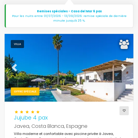
Remises spéciales - Casa del Mar 6 pax
Pour les nuits entre 01/07/2026 - 13/09/2026: remise spéciale de dernière
minute jusqu'à 25 %.
VILLA
Previous
Next
OFFRE SPÉCIALE
Jujube 4 pax
Javea, Costa Blanca, Espagne
Villa moderne et confortable avec piscine privée à Javea,