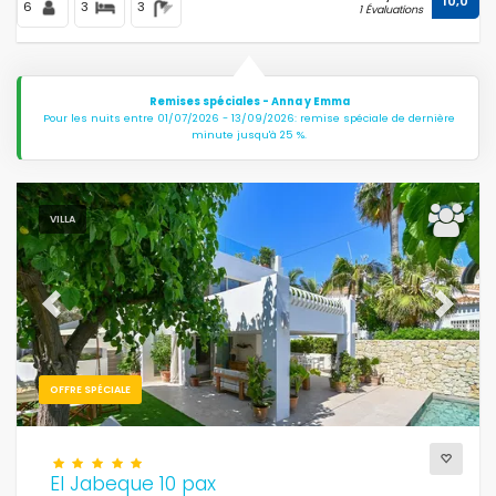
10,0
6
3
3
1 Évaluations
Remises spéciales - Anna y Emma
Pour les nuits entre 01/07/2026 - 13/09/2026: remise spéciale de dernière
minute jusqu'à 25 %.
VILLA
Previous
Next
OFFRE SPÉCIALE
El Jabeque 10 pax