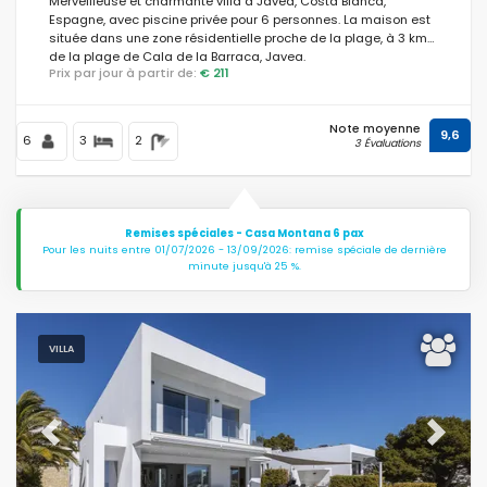
Merveilleuse et charmante villa à Javea, Costa Blanca,
Espagne, avec piscine privée pour 6 personnes. La maison est
située dans une zone résidentielle proche de la plage, à 3 km
de la plage de Cala de la Barraca, Javea.
Prix par jour à partir de:
€ 211
Note moyenne
9,6
6
3
2
3 Évaluations
Remises spéciales - Casa Montana 6 pax
Pour les nuits entre 01/07/2026 - 13/09/2026: remise spéciale de dernière
minute jusqu'à 25 %.
VILLA
Previous
Next