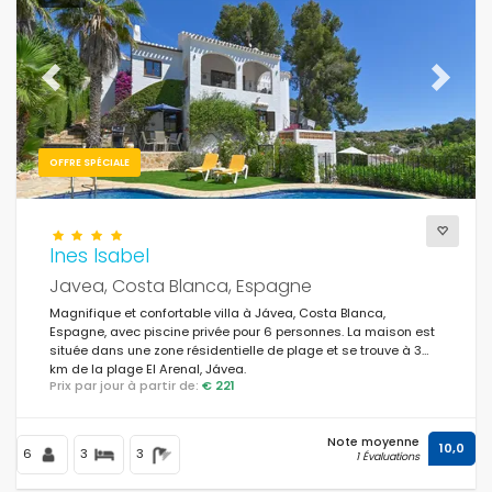
Pour la famille
(160)
Pour les couples
(184)
Previous
Next
Près de la plage
(141)
Zone de plage
(207)
OFFRE SPÉCIALE
Près de parcours de golf
(4)
En zone rurale
(36)
Ines Isabel
La moitié du tableau
(0)
Javea, Costa Blanca, Espagne
Magnifique et confortable villa à Jávea, Costa Blanca,
Remises spéciales
(398)
Espagne, avec piscine privée pour 6 personnes. La maison est
située dans une zone résidentielle de plage et se trouve à 3
km de la plage El Arenal, Jávea.
Prix par jour à partir de:
€ 221
Note moyenne
10,0
6
3
3
1 Évaluations