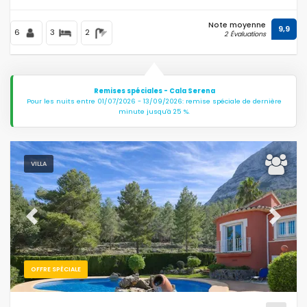
Note moyenne
9,9
6
3
2
2 Évaluations
Remises spéciales - Cala Serena
Pour les nuits entre 01/07/2026 - 13/09/2026: remise spéciale de dernière
minute jusqu'à 25 %.
VILLA
Previous
Next
OFFRE SPÉCIALE