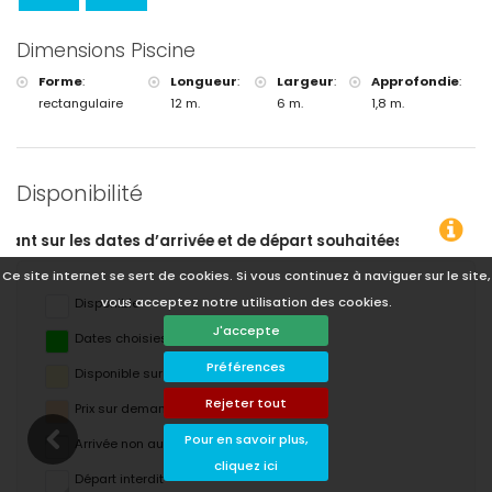
Dimensions Piscine
Forme
:
Longueur
:
Largeur
:
Approfondie
:
rectangulaire
12 m.
6 m.
1,8 m.
Disponibilité
Ce site internet se sert de cookies. Si vous continuez à naviguer sur le site,
vous acceptez notre utilisation des cookies.
Disponible
J'accepte
Dates choisies
Préférences
Disponible sur demande
Rejeter tout
Prix ​​sur demande
Pour en savoir plus,
Arrivée non autorisée
cliquez ici
Départ interdit