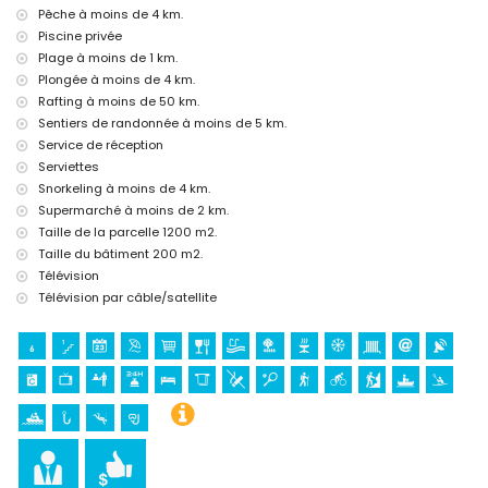
Costa Blanca
Pêche à moins de 4 km.
discothèque, bar et promenade (El Arenal) (à moins de 5 kilomètres
Piscine privée
de la maison)
Plage à moins de 1 km.
Sites touristiques et culturels à Jávea, Costa Blanca
Plongée à moins de 4 km.
Rafting à moins de 50 km.
musée (Histórico de Jávea, Jávea), église (Virgen de Loreto, Puerto,
Sentiers de randonnée à moins de 5 km.
Jávea), ruine (Molinos de Viento, Jávea), monument (Pueblo de Jávea,
Service de réception
Jávea), bâtiment architectural (Histórico de Jávea, Jávea), lieu
historique (Pueblo de Jávea et Jávea) (à moins de 5 kilomètres de
Serviettes
l'hébergement)
Snorkeling à moins de 4 km.
château (Portal de la Vila et Dénia) (à moins de 25 kilomètres de
Supermarché à moins de 2 km.
l'hébergement)
Taille de la parcelle 1200 m2.
Sports
Taille du bâtiment 200 m2.
Télévision
tennis (à moins de 1000 mètres de la villa)
Télévision par câble/satellite
randonnée, cyclisme, canoë, kayak, pêche, plongée et snorkeling (à
moins de 5 kilomètres de la villa)
golf (Golf de Jávea), équitation, VTT et escalade (à moins de 10
kilomètres de la villa)
rafting (à moins de 50 kilomètres de la villa)