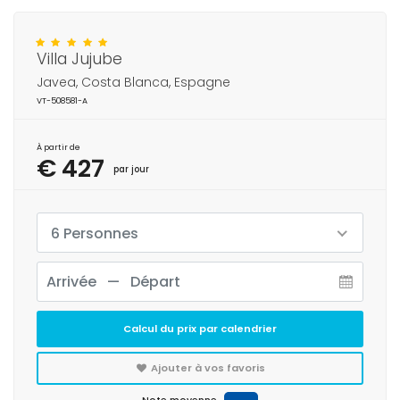
Villa Jujube
Javea, Costa Blanca, Espagne
VT-508581-A
À partir de
€ 427
par jour
6 Personnes
Calcul du prix par calendrier
Ajouter à vos favoris