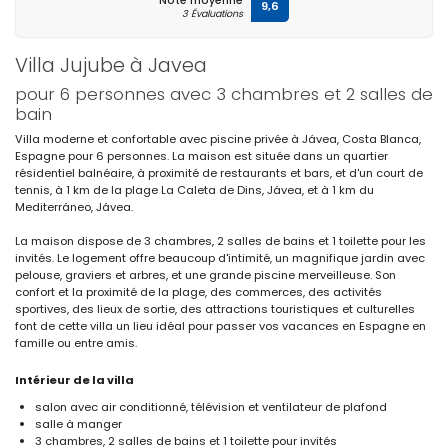
Note moyenne
9,6
3 Évaluations
Villa Jujube à Javea
pour 6 personnes avec 3 chambres et 2 salles de
bain
Villa moderne et confortable avec piscine privée à Jávea, Costa Blanca,
Espagne pour 6 personnes. La maison est située dans un quartier
résidentiel balnéaire, à proximité de restaurants et bars, et d'un court de
tennis, à 1 km de la plage La Caleta de Dins, Jávea, et à 1 km du
Mediterráneo, Jávea.
La maison dispose de 3 chambres, 2 salles de bains et 1 toilette pour les
invités. Le logement offre beaucoup d'intimité, un magnifique jardin avec
pelouse, graviers et arbres, et une grande piscine merveilleuse. Son
confort et la proximité de la plage, des commerces, des activités
sportives, des lieux de sortie, des attractions touristiques et culturelles
font de cette villa un lieu idéal pour passer vos vacances en Espagne en
famille ou entre amis.
Intérieur de la villa
salon avec air conditionné, télévision et ventilateur de plafond
salle à manger
3 chambres, 2 salles de bains et 1 toilette pour invités