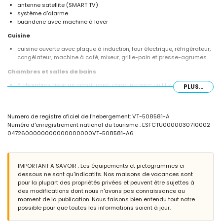
antenne satellite (SMART TV)
système d'alarme
buanderie avec machine à laver
Cuisine
cuisine ouverte avec plaque à induction, four électrique, réfrigérateur,
congélateur, machine à café, mixeur, grille-pain et presse-agrumes
Chambres et salles de bains
3 chambres avec air conditionné, chacune avec un lit king size
PLUS...
(mesurant 200 par 180 cm) et ventilateur
salle de bains avec double lavabo, douche et toilette
salle de bains avec lavabo simple et douche
Numero de registre oficiel de l'hebergement: VT-508581-A
Extérieur de la villa
Numéro d'enregistrement national du tourisme : ESFCTU0000030710002
0472600000000000000000VT-508581-A6
grand terrain clôturé
piscine privée mesurant 12m x 6m et 1,8m de profondeur
magnifique jardin avec pelouse, graviers, arbres et mobilier de jardin
avec transats
IMPORTANT A SAVOIR : Les équipements et pictogrammes ci-
2 terrasses dont 1 couverte
dessous ne sont qu'indicatifs. Nos maisons de vacances sont
barbecue
pour la plupart des propriétés privées et peuvent être sujettes à
coin salon extérieur et coin repas extérieur
des modifications dont nous n'avons pas connaissance au
moment de la publication. Nous faisons bien entendu tout notre
Informations supplémentaires
possible pour que toutes les informations soient à jour.
ville la plus proche : Jávea (à moins de 4 kilomètres de la villa)