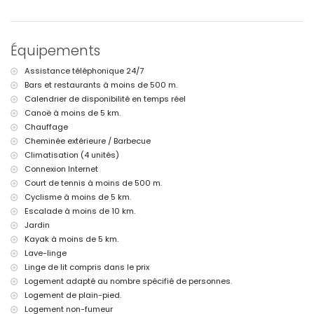
rivière ou rive la plus proche : Mediterráneo, Jávea (à moins de 1000
mètres de la villa)
plage la plus proche : La Caleta de Dins, Jávea (à moins de 1000
mètres de la villa)
Équipements
port le plus proche : Aduanas del Mar (à moins de 5 kilomètres de la
villa)
Assistance téléphonique 24/7
parc le plus proche : Montgó, Jávea (à moins de 10 kilomètres de la
Bars et restaurants à moins de 500 m.
villa)
aéroport le plus proche : Alicante (à moins de 100 kilomètres de la
Calendrier de disponibilité en temps réel
villa)
Canoë à moins de 5 km.
deuxième aéroport le plus proche : Valence (> 100 kilomètres)
Chauffage
fumer n'est pas autorisé
Cheminée extérieure / Barbecue
animaux non admis
Climatisation (4 unités)
le logement est très adapté pour les familles avec enfants
Connexion Internet
Installations et services inclus dans le prix de location de la villa
Court de tennis à moins de 500 m.
internet (fibre optique)
Cyclisme à moins de 5 km.
aspirateur, fer et planche à repasser
Escalade à moins de 10 km.
linge de lit et serviettes
Jardin
service de réception et service d'urgence 24 heures sur 24
Kayak à moins de 5 km.
chauffage par le sol et air conditionné
Lave-linge
Installations et services à supplément
Linge de lit compris dans le prix
Logement adapté au nombre spécifié de personnes.
lit bébé/lit d'enfant (sur demande)
Logement de plain-pied.
Divertissements et activités de loisirs pour vos vacances à Jávea,
Logement non-fumeur