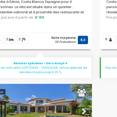
vée à Dénia, Costa Blanca, Espagne pour 4
Costa 
sonnes. La villa est située dans un quartier
person
identiel vallonné et à proximité des restaurants et
réside
s.
ix par jour à partir de:
€ 158
bars.
Prix 
Note moyenne
2
2
6
8,3
56 Évaluations
Remises spéciales - Daru dunya 4
 les nuits entre 01/07/2026 - 13/09/2026: remise spéciale de
Pour les
dernière minute jusqu'à 25 %.
LLA
evious
Next