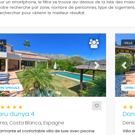
Sur un smartphone, le filtre se trouve au-dessus de la liste des maison
votre recherche par zone, nombre de personnes, type de logement, etc
rechercher pour obtenir le meilleur résultat.
LLA
VILLA
evious
Next
Previ
FRE SPÉCIALE
OFFRE 
aru dunya 4
Dar
nia, Costa Blanca, Espagne
Deni
rmante et confortable villa de luxe avec piscine
Villa 