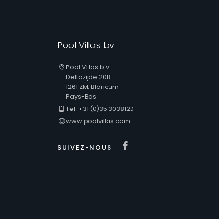
Pool Villas bv
Pool Villas b.v.
Deltazijde 20B
1261 ZM, Blaricum
Pays-Bas
Tel: +31 (0)35 3038120
www.poolvillas.com
Visit our Faceb
SUIVEZ-NOUS