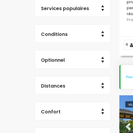
pri
Services populaires
per
rés
bar
Pr
Conditions
4
Optionnel
Pour
Distances
VI
Confort
Pr