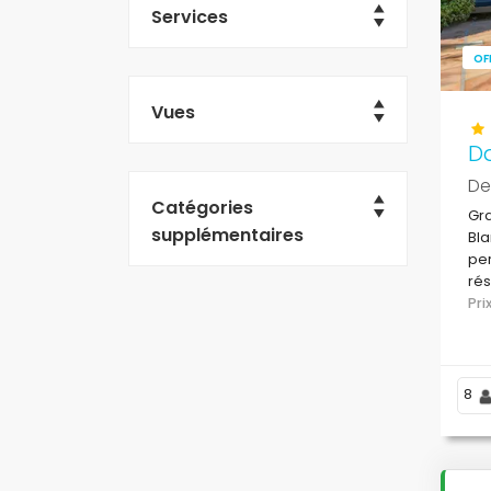
Services
OF
Vues
D
De
Catégories
Gra
supplémentaires
Bla
per
rés
des
Pr
8