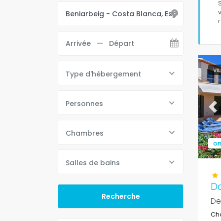
VI
Type d'hébergement
Personnes
Pr
Chambres
OF
Salles de bains
D
De
Cha