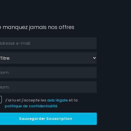
e manquez jamais nos offres
re:
J'ai lu et j'accepte les
avis légale
et la
politique de confidentialité
.
Sauvegarder Souscription