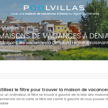
Louer une
maison de vacances à Denia
ou région avoisinante
MAISONS DE VACANCES À DENI
 Maisons de vacances à Denia ou région avoisinan
Utilisez le filtre pour trouver la maison de vacance
Sur un ordinateur, le filtre se trouve à gauche de la liste des maiso
recherche via la carte, le filtre est caché à gauche et vous pouvez cli
isible.