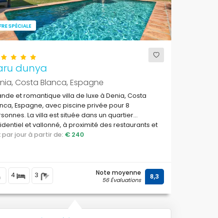
FRE SPÉCIALE
aru dunya
nia, Costa Blanca, Espagne
nde et romantique villa de luxe à Denia, Costa
nca, Espagne, avec piscine privée pour 8
sonnes. La villa est située dans un quartier
identiel et vallonné, à proximité des restaurants et
 bars.
ix par jour à partir de:
€ 240
Note moyenne
4
3
8,3
56 Évaluations