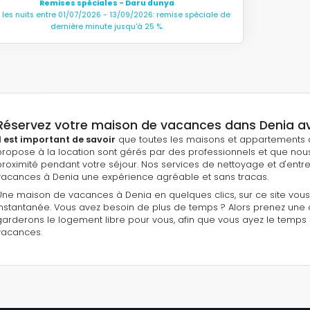
Remises spéciales - Daru dunya
 les nuits entre 01/07/2026 - 13/09/2026: remise spéciale de
dernière minute jusqu'à 25 %.
Réservez votre maison de vacances dans Denia ave
Il est important de savoir
que toutes les maisons et appartements d
propose à la location sont gérés par des professionnels et que nous
proximité pendant votre séjour. Nos services de nettoyage et d'ent
vacances à Denia une expérience agréable et sans tracas.
Une maison de vacances à Denia en quelques clics, sur ce site vous
instantanée. Vous avez besoin de plus de temps ? Alors prenez une 
garderons le logement libre pour vous, afin que vous ayez le temps 
vacances.