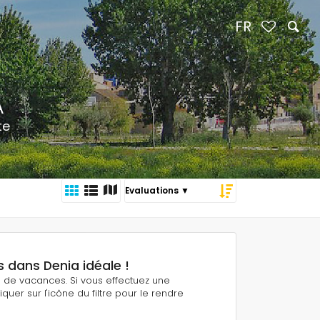
FR
A
te
s dans Denia idéale !
ns de vacances. Si vous effectuez une
quer sur l'icône du filtre pour le rendre