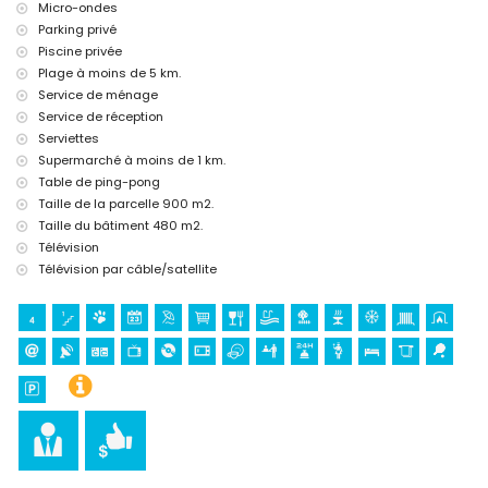
Micro-ondes
Sports
Parking privé
tennis, golf (La Sella, Denia) et équitation (à moins de 10 kilomètres
Piscine privée
de la villa)
Plage à moins de 5 km.
Service de ménage
Service de réception
Serviettes
Supermarché à moins de 1 km.
Table de ping-pong
Taille de la parcelle 900 m2.
Taille du bâtiment 480 m2.
Télévision
Télévision par câble/satellite