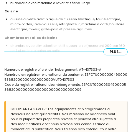
buanderie avec machine à laver et sèche-linge
Cuisine
cuisine ouverte avec plaque de cuisson électrique, four électrique,
micro-ondes, lave-vaisselle, réfrigérateur, machine à café, bouilloire
électrique, mixeur, grille-pain et presse-agrumes
Chambres et salles de bains
chambre avec climatisation et lit queen-size (mesurant 200 par 160
cm) et salle de bains en suite
PLUS...
chambre avec climatisation et 2 lits simples (mesurant 200 par 90
cm)
salle de bains en suite avec double lavabo, douche et toilette
Numero de registre oficiel de l'hebergement: AT-437303-A
salle de bains avec lavabo simple et douche
Numéro d'enregistrement national du tourisme : ESFCTU0000030490000
Extérieur de cette villa de luxe
536820000000000000000VUT0437303
Code du registre national des hébergements: ESFCNT00000304900005
terrain clôturé
368200000000000000000000000000009
piscine privée mesurant 8 m x 4 m et 2 m de profondeur
magnifique jardin arboré avec mobilier de jardin et transats
terrasse couverte
barbecue
IMPORTANT A SAVOIR : Les équipements et pictogrammes ci-
coin salon extérieur et coin repas extérieur
dessous ne sont qu'indicatifs. Nos maisons de vacances sont
2 places de parking privées
pour la plupart des propriétés privées et peuvent être sujettes à
des modifications dont nous n'avons pas connaissance au
Informations supplémentaires
moment de la publication. Nous faisons bien entendu tout notre