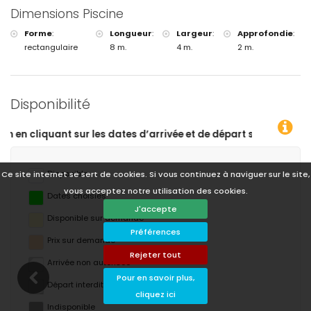
Dimensions Piscine
Forme
:
Longueur
:
Largeur
:
Approfondie
:
rectangulaire
8 m.
4 m.
2 m.
Disponibilité
t souhaitées !
Disponible
Ce site internet se sert de cookies. Si vous continuez à naviguer sur le site,
vous acceptez notre utilisation des cookies.
Dates choisies
J'accepte
Disponible sur demande
Préférences
Prix ​​sur demande
Rejeter tout
Arrivée non autorisée
Pour en savoir plus,
Départ interdit
cliquez ici
Indisponible