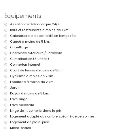
jardin avec arbres et mobilier de jardin avec transats
2 terrasses couvertes
cuisine extérieure et barbecue
Équipements
douche extérieure
espace salon et salle à manger en plein air
Assistance téléphonique 24/7
2 places de parking privées
Bars et restaurants à moins de 1 km.
Informations supplémentaires
Calendrier de disponibilité en temps réel
ville la plus proche : Javea (à moins de 5 kilomètres de la villa)
Canoë à moins de 5 km.
rivière ou rive la plus proche : Mer Méditerranée, Javea (à moins de 3
Chauffage
kilomètres de la villa)
Cheminée extérieure / Barbecue
plage la plus proche : Las Marinas, Denia (à moins de 3 kilomètres de
Climatisation (3 unités)
la villa)
Connexion Internet
port le plus proche : La Marina, Denia (à moins de 3 kilomètres de la
Court de tennis à moins de 50 m.
villa)
parc le plus proche : Montgo, Denia (à moins de 3 kilomètres de la
Cyclisme à moins de 2 km.
villa)
Escalade à moins de 2 km.
aéroport le plus proche : Alicante (à moins de 100 kilomètres de la
Jardin
villa)
Kayak à moins de 5 km.
deuxième aéroport le plus proche : Valence (> 100 kilomètres)
Lave-linge
les animaux de compagnie ne sont pas admis
Lave-vaisselle
L'hébergement convient très bien aux familles avec enfants
Linge de lit compris dans le prix
Installations et services privés inclus dans le prix de location
Logement adapté au nombre spécifié de personnes.
internet (WiFi)
Logement de plain-pied.
fer et planche à repasser
Micro-ondes