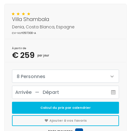
Villa Shambala
Denia, Costa Blanca, Espagne
CV-VUT0517300-A
À partir de
€ 259
par jour
8 Personnes
Calcul du prix par calendrier
Ajouter à vos favoris