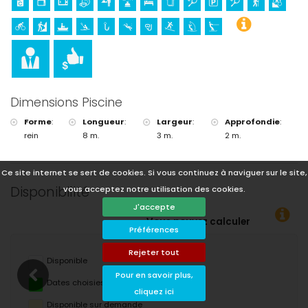
snorkeling, surf, planche à voile et ski nautique (à moins de 5
kilomètres de la villa)
golf (La Sella Golf Club, Denia) et équitation (à moins de 10 kilomètres
de la villa)
Dimensions Piscine
Forme
:
Longueur
:
Largeur
:
Approfondie
:
rein
8 m.
3 m.
2 m.
Ce site internet se sert de cookies. Si vous continuez à naviguer sur le site,
Disponibilité
vous acceptez notre utilisation des cookies.
J'accepte
 pouvez calculer le prix de la location en cliquant sur les dates
Préférences
Rejeter tout
Disponible
Pour en savoir plus,
Dates choisies
cliquez ici
Disponible sur demande