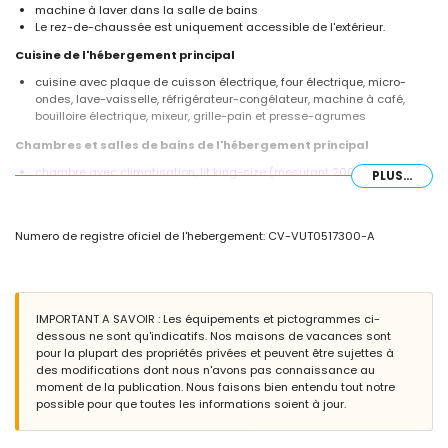
machine à laver dans la salle de bains
Le rez-de-chaussée est uniquement accessible de l'extérieur.
Cuisine de l'hébergement principal
cuisine avec plaque de cuisson électrique, four électrique, micro-
ondes, lave-vaisselle, réfrigérateur-congélateur, machine à café,
bouilloire électrique, mixeur, grille-pain et presse-agrumes
Chambres et salles de bains de l'hébergement principal
chambre avec climatisation, lit king-size (mesurant 200 par 200 cm)
PLUS...
et salle de bain en suite
chambre avec lits superposés
chambre avec 2 lits simples (mesurant 200 par 90 cm)
Numero de registre oficiel de l'hebergement: CV-VUT0517300-A
salle de bain en suite avec lavabo, douche et toilettes
salle de bain avec lavabo, baignoire/douche et toilettes
Intérieur de la maison d'hôtes
chambre avec climatisation, 2 lits simples (mesurant 200 par 90 cm)
IMPORTANT A SAVOIR : Les équipements et pictogrammes ci-
et salle de bain en suite
dessous ne sont qu'indicatifs. Nos maisons de vacances sont
salle de bain en suite avec lavabo, douche et toilettes
pour la plupart des propriétés privées et peuvent être sujettes à
des modifications dont nous n'avons pas connaissance au
Extérieur de la villa
moment de la publication. Nous faisons bien entendu tout notre
grand terrain clôturé
possible pour que toutes les informations soient à jour.
piscine privée en forme de rein mesurant 8 m x 3 m et 2 m de
profondeur