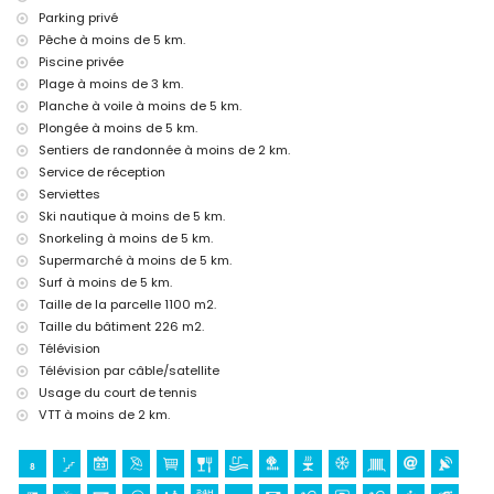
linge de lit et serviettes
Parking privé
service de réception et service d'urgence 24 heures
Pêche à moins de 5 km.
chauffage par air et climatisation
Piscine privée
Installations/services communs
Plage à moins de 3 km.
court de tennis
Planche à voile à moins de 5 km.
Plongée à moins de 5 km.
Installations et services privés en supplément
Sentiers de randonnée à moins de 2 km.
lit supplémentaire et lit d'enfant/berceau (sur demande)
Service de réception
Serviettes
Divertissement et loisirs pour vos vacances à Denia, Costa Blanca
Ski nautique à moins de 5 km.
bar, promenade (Las Marinas et Denia) (à moins de 5 kilomètres de
Snorkeling à moins de 5 km.
la maison)
Supermarché à moins de 5 km.
Sites et culture à Denia, Costa Blanca
Surf à moins de 5 km.
Taille de la parcelle 1100 m2.
musée (Histórico de Denia), église (Portal de la Vila, Denia), château
(Portal de la Vila, Denia), monument (Pueblo de Denia), bâtiment
Taille du bâtiment 226 m2.
architectural (Centro de Denia) et lieu historique (Histórico de Denia)
Télévision
(à moins de 5 kilomètres de l'hébergement)
Télévision par câble/satellite
ruine (Molinos de Viento et Javea) (à moins de 10 kilomètres de
Usage du court de tennis
l'hébergement)
VTT à moins de 2 km.
Sports
tennis (à moins de 1000 mètres de la villa)
randonnée, VTT, cyclisme, escalade, canoë, kayak, pêche, plongée,