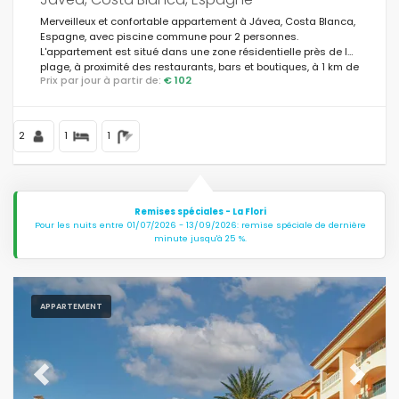
Merveilleux et confortable appartement à Jávea, Costa Blanca,
Espagne, avec piscine commune pour 2 personnes.
L'appartement est situé dans une zone résidentielle près de la
plage, à proximité des restaurants, bars et boutiques, à 1 km de
Prix par jour à partir de:
€ 102
la plage La Grava Puerto, Jávea et à 1 km de Mediterráneo,
Jávea.
2
1
1
Remises spéciales - La Flori
Pour les nuits entre 01/07/2026 - 13/09/2026: remise spéciale de dernière
minute jusqu'à 25 %.
APPARTEMENT
Previous
Next