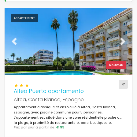
APPARTEMENT
Previous
Next
NOUVEAU
Altea Puerto apartamento
Altea, Costa Blanca, Espagne
Appartement classique et ensoleillé à Altea, Costa Blanca,
Espagne, avec piscine commune pour 3 personnes.
L'appartement est situé dans une zone résidentielle proche de
la plage, à proximité de restaurants et bars, boutiques et
Prix par jour à partir de:
€ 93
supermarchés, et se trouve à 200 m de la plage d'Altea.