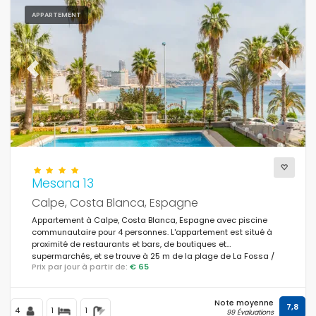
APPARTEMENT
Previous
Next
Mesana 13
Calpe, Costa Blanca, Espagne
Appartement à Calpe, Costa Blanca, Espagne avec piscine
communautaire pour 4 personnes. L'appartement est situé à
proximité de restaurants et bars, de boutiques et
supermarchés, et se trouve à 25 m de la plage de La Fossa /
Prix par jour à partir de:
€ 65
Levante.
Note moyenne
7,8
4
1
1
99 Évaluations