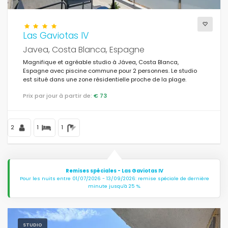
Vues
Las Gaviotas IV
Javea, Costa Blanca, Espagne
Magnifique et agréable studio à Jávea, Costa Blanca,
Catégories supplémentaires
Espagne avec piscine commune pour 2 personnes. Le studio
est situé dans une zone résidentielle proche de la plage.
Prix par jour à partir de:
€ 73
Dernière visite
(0)
Vos favoris
(0)
2
1
1
Nouveautés
(19)
Meilleur
(156)
Remises spéciales - Las Gaviotas IV
Propriétés de luxe
(44)
Pour les nuits entre 01/07/2026 - 13/09/2026: remise spéciale de dernière
minute jusqu'à 25 %.
Weekend
(0)
Du mois
(22)
STUDIO