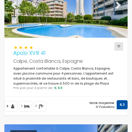
Previous
Next
Apolo XVIII 41
Calpe, Costa Blanca, Espagne
Appartement confortable à Calpe, Costa Blanca, Espagne,
avec piscine commune pour 4 personnes. L'appartement est
situé à proximité de restaurants et bars, de boutiques et
supermarchés, et se trouve à 500 m de la plage de Playa
Prix par jour à partir de:
€ 64
Cantal Roig et de la plage de Playa Levante.
Note moyenne
8,3
4
1
1
10 Évaluations