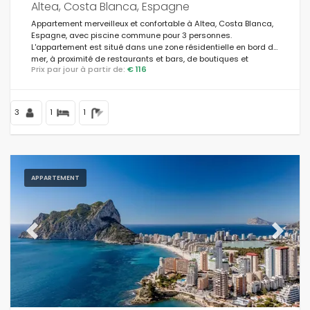
Altea, Costa Blanca, Espagne
Appartement merveilleux et confortable à Altea, Costa Blanca,
Espagne, avec piscine commune pour 3 personnes.
L'appartement est situé dans une zone résidentielle en bord de
mer, à proximité de restaurants et bars, de boutiques et
Prix par jour à partir de:
€ 116
supermarchés, et à 25 m de la plage de Playa de la Olla.
3
1
1
APPARTEMENT
Previous
Next