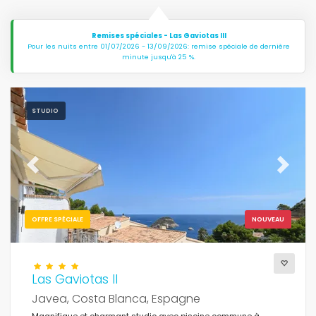
Remises spéciales - Las Gaviotas III
Pour les nuits entre 01/07/2026 - 13/09/2026: remise spéciale de dernière
minute jusqu'à 25 %.
STUDIO
Previous
Next
OFFRE SPÉCIALE
NOUVEAU
Las Gaviotas II
Javea, Costa Blanca, Espagne
Magnifique et charmant studio avec piscine commune à