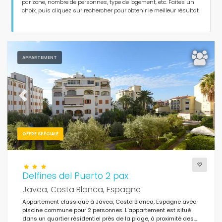
Personnes
par zone, nombre de personnes, type de logement, etc. Faites un
choix, puis cliquez sur rechercher pour obtenir le meilleur résultat.
Chambres
Salles de bains
APPARTEMENT
Previous
Next
Votre sélection
(184)
OFFRE SPÉCIALE
Pour les couples
Delfines del Puerto 2 pax
Effacer les filtres
Javea, Costa Blanca, Espagne
Appartement classique à Jávea, Costa Blanca, Espagne avec
piscine commune pour 2 personnes. L'appartement est situé
dans un quartier résidentiel près de la plage, à proximité des
Services populaires