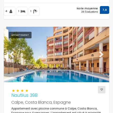
Note moyenne
7,9
4
1
1
38 Évaluations
APPARTEMENT
Previous
Next
Nautilus 39B
Calpe, Costa Blanca, Espagne
Appartement avec piscine commune à Calpe, Costa Blanca,
Espagne pour 4 personnes. L'appartement est situé à proximité