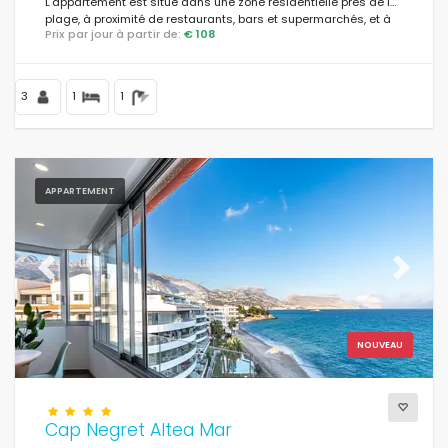
L'appartement est situé dans une zone résidentielle près de la
plage, à proximité de restaurants, bars et supermarchés, et à
Prix par jour à partir de:
€ 108
100 m de la plage.
3
1
1
APPARTEMENT
Previous
Next
NOUVEAU
Cap Negret Altea Mar