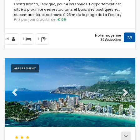
Costa Blanca, Espagne, pour 4 personnes. L'appartement est
situé à proximité des restaurants et bars, des boutiques et
supermarchés, et se trouve à 25 m de la plage de La Fossa /
Prix par jour à partir de:
€ 65
Levante.
Note moyenne
7,9
4
1
1
86 Évaluations
APPARTEMENT
Previous
Next