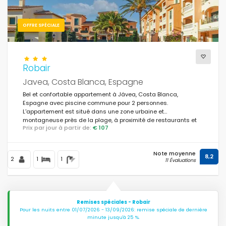
OFFRE SPÉCIALE
Robair
Javea, Costa Blanca, Espagne
Bel et confortable appartement à Jávea, Costa Blanca,
Espagne avec piscine commune pour 2 personnes.
L'appartement est situé dans une zone urbaine et
montagneuse près de la plage, à proximité de restaurants et
Prix par jour à partir de:
€ 107
bars, boutiques et supermarchés, à 1 km de la plage de La
Grava Puerto, Jávea et à 1 km du Mediterráneo, Jávea.
Note moyenne
8,2
2
1
1
11 Évaluations
Remises spéciales - Robair
Pour les nuits entre 01/07/2026 - 13/09/2026: remise spéciale de dernière
minute jusqu'à 25 %.