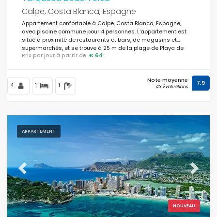
Calpe, Costa Blanca, Espagne
Appartement confortable à Calpe, Costa Blanca, Espagne,
avec piscine commune pour 4 personnes. L'appartement est
situé à proximité de restaurants et bars, de magasins et
supermarchés, et se trouve à 25 m de la plage de Playa de
Prix par jour à partir de:
€ 64
Levante.
Note moyenne
7,9
4
1
1
43 Évaluations
APPARTEMENT
Previous
Next
NOUVEAU