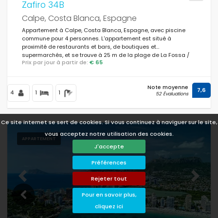
Zafiro 34B
Calpe, Costa Blanca, Espagne
Appartement à Calpe, Costa Blanca, Espagne, avec piscine
commune pour 4 personnes. L'appartement est situé à
proximité de restaurants et bars, de boutiques et
supermarchés, et se trouve à 25 m de la plage de La Fossa /
Prix par jour à partir de:
€ 65
Levante.
Note moyenne
7,6
4
1
1
52 Évaluations
Ce site internet se sert de cookies. Si vous continuez à naviguer sur le site,
vous acceptez notre utilisation des cookies.
APPARTEMENT
J'accepte
Préférences
Rejeter tout
Previous
Next
Pour en savoir plus,
cliquez ici