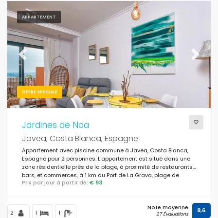
APPARTEMENT
Previous
Next
OFFRE SPÉCIALE
Jardines de Noa
Javea, Costa Blanca, Espagne
Appartement avec piscine commune à Javea, Costa Blanca,
Espagne pour 2 personnes. L'appartement est situé dans une
zone résidentielle près de la plage, à proximité de restaurants,
bars, et commerces, à 1 km du Port de La Grava, plage de
Prix par jour à partir de:
€ 93
Javea, et à 1 km de la mer Méditerranée, Javea.
Note moyenne
8,6
2
1
1
27 Évaluations