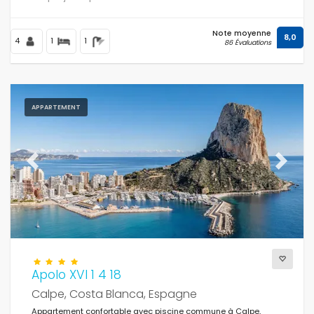
Note moyenne
8,0
4
1
1
86 Évaluations
APPARTEMENT
Previous
Next
Apolo XVI 1 4 18
Calpe, Costa Blanca, Espagne
Appartement confortable avec piscine commune à Calpe,