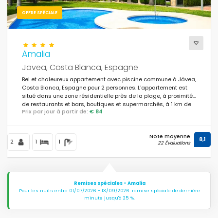
OFFRE SPÉCIALE
Amalia
Javea, Costa Blanca, Espagne
Bel et chaleureux appartement avec piscine commune à Jávea,
Costa Blanca, Espagne pour 2 personnes. L'appartement est
situé dans une zone résidentielle près de la plage, à proximité
de restaurants et bars, boutiques et supermarchés, à 1 km de
Prix par jour à partir de:
€ 84
la plage La Grava, Puerto, Jávea et à 1 km de Mediterráneo,
Jávea.
Note moyenne
8,1
2
1
1
22 Évaluations
Remises spéciales - Amalia
Pour les nuits entre 01/07/2026 - 13/09/2026: remise spéciale de dernière
minute jusqu'à 25 %.