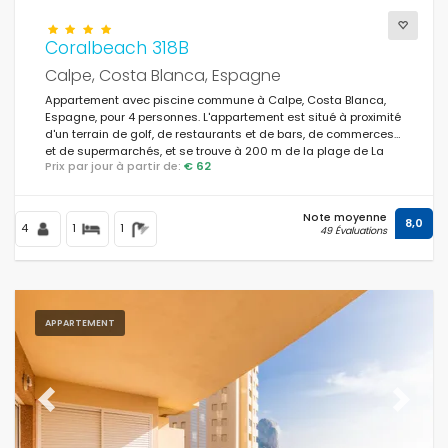
Coralbeach 318B
Calpe, Costa Blanca, Espagne
Appartement avec piscine commune à Calpe, Costa Blanca,
Espagne, pour 4 personnes. L'appartement est situé à proximité
d'un terrain de golf, de restaurants et de bars, de commerces
et de supermarchés, et se trouve à 200 m de la plage de La
Prix par jour à partir de:
€ 62
Fossa / Levante.
Note moyenne
8,0
4
1
1
49 Évaluations
APPARTEMENT
Previous
Next