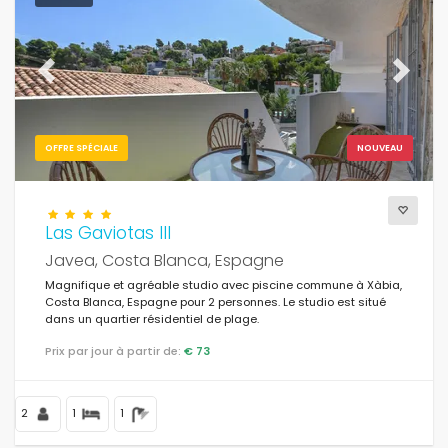
Pour la famille
(0)
Pour les couples
(184)
Previous
Next
Près de la plage
(67)
Zone de plage
(89)
OFFRE SPÉCIALE
NOUVEAU
Près de parcours de golf
(4)
En zone rurale
(5)
Las Gaviotas III
La moitié du tableau
(0)
Javea, Costa Blanca, Espagne
Magnifique et agréable studio avec piscine commune à Xàbia,
Remises spéciales
(118)
Costa Blanca, Espagne pour 2 personnes. Le studio est situé
dans un quartier résidentiel de plage.
Prix par jour à partir de:
€ 73
2
1
1