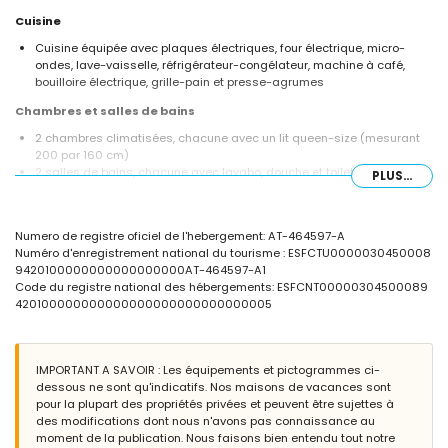
Cuisine
Cuisine équipée avec plaques électriques, four électrique, micro-
ondes, lave-vaisselle, réfrigérateur-congélateur, machine à café,
bouilloire électrique, grille-pain et presse-agrumes
Chambres et salles de bains
2 chambres climatisées, chacune avec un lit queen-size (mesurant
200 par 160 cm)
2 salles de bains, chacune avec lavabo, douche et toilettes
PLUS...
Extérieur de l'appartement
Terrain clôturé
Numero de registre oficiel de l'hebergement: AT-464597-A
Piscine commune
Numéro d'enregistrement national du tourisme : ESFCTU0000030450008
Douche extérieure
9420100000000000000000AT-464597-A1
Code du registre national des hébergements: ESFCNT00000304500089
Informations supplémentaires
420100000000000000000000000000005
Ville la plus proche : Els Poblets (à moins de 500 mètres de
l'appartement)
Bord de rivière ou rive le plus proche : Méditerranée (à moins de 3
kilomètres de l'appartement)
IMPORTANT A SAVOIR : Les équipements et pictogrammes ci-
Plage la plus proche : Plage de L'Estanyó (à moins de 3 kilomètres de
dessous ne sont qu'indicatifs. Nos maisons de vacances sont
l'appartement)
pour la plupart des propriétés privées et peuvent être sujettes à
Port le plus proche : Marina El Portet de Denia (à moins de 10
des modifications dont nous n'avons pas connaissance au
kilomètres de l'appartement)
moment de la publication. Nous faisons bien entendu tout notre