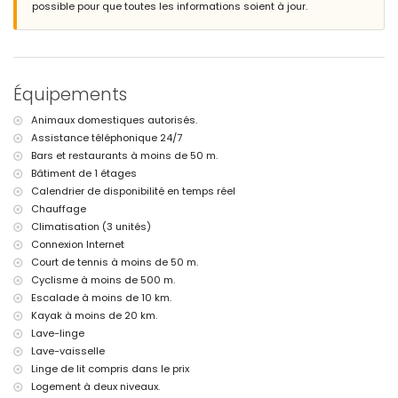
Parc le plus proche : El Boticari (à moins de 3 kilomètres de
possible pour que toutes les informations soient à jour.
l'appartement)
Aéroport le plus proche : Alicante (à moins de 100 kilomètres de
l'appartement)
Deuxième aéroport le plus proche : Valence (> 100 kilomètres)
Transport public à proximité : bus à moins de 2 kilomètres
Équipements
Animaux domestiques admis
L'hébergement est très adapté pour les familles avec enfants
Animaux domestiques autorisés.
Équipements privés et services inclus dans le prix de location
Assistance téléphonique 24/7
Bars et restaurants à moins de 50 m.
Internet (WiFi)
Fer et planche à repasser
Bâtiment de 1 étages
Linge de lit et serviettes
Calendrier de disponibilité en temps réel
Service de réception et service d'urgence 24 heures sur 24
Chauffage
Chauffage et climatisation
Climatisation (3 unités)
Équipements privés et services en supplément
Connexion Internet
Court de tennis à moins de 50 m.
Lit supplémentaire et lit bébé/berceau (sur demande)
Cyclisme à moins de 500 m.
Installations / services communs en supplément
Escalade à moins de 10 km.
Kayak à moins de 20 km.
Court de tennis et court de paddle
Lave-linge
Divertissements et loisirs pour vos vacances à Els Poblets, Costa
Lave-vaisselle
Blanca
Linge de lit compris dans le prix
Bar (à moins de 500 mètres de la maison)
Logement à deux niveaux.
Cinéma et théâtre (à moins de 5 kilomètres de la maison)