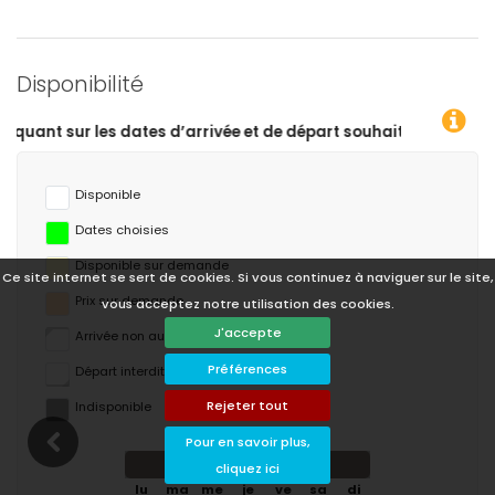
Disponibilité
 départ souhaitées !
Disponible
Dates choisies
Disponible sur demande
Ce site internet se sert de cookies. Si vous continuez à naviguer sur le site,
Prix ​​sur demande
vous acceptez notre utilisation des cookies.
J'accepte
Arrivée non autorisée
Préférences
Départ interdit
Rejeter tout
Indisponible
Pour en savoir plus,
août 2026
cliquez ici
lu
ma
me
je
ve
sa
di