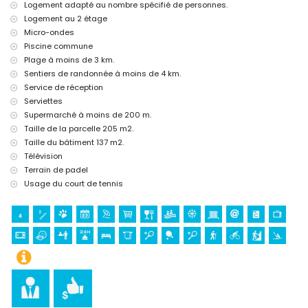
Logement adapté au nombre spécifié de personnes.
Sites et culture à Els Poblets, Costa Blanca
Logement au 2 étage
Micro-ondes
Église (Parroquia del Divino Salvador) et lieu historique (Centro
Piscine commune
Histórico Els Poblets) (à moins de 1000 mètres de l'hébergement)
Musée (Musée du Jouet de Denia), château (Castillo de Denia),
Plage à moins de 3 km.
monument (Castillo de Denia) et bâtiment architectural (Castillo de
Sentiers de randonnée à moins de 4 km.
Denia) (à moins de 10 kilomètres de l'hébergement)
Service de réception
Ruine (Moulins d'Els Poblets) (à moins de 25 kilomètres de
Serviettes
l'hébergement)
Supermarché à moins de 200 m.
Sports
Taille de la parcelle 205 m2.
Taille du bâtiment 137 m2.
Tennis et cyclisme (à moins de 1000 mètres de l'appartement)
Randonnée (à moins de 5 kilomètres de l'appartement)
Télévision
Équitation et escalade (à moins de 10 kilomètres de l'appartement)
Terrain de padel
Canoë, kayak, pêche, plongée, snorkeling, surf et planche à voile (à
Usage du court de tennis
moins de 25 kilomètres de l'appartement)