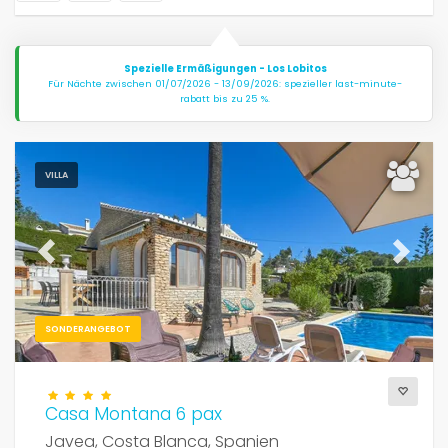
Spezielle Ermäßigungen - Los Lobitos
Für Nächte zwischen 01/07/2026 - 13/09/2026: spezieller last-minute-
rabatt bis zu 25 %.
VILLA
Previous
Next
SONDERANGEBOT
Casa Montana 6 pax
Javea, Costa Blanca, Spanien