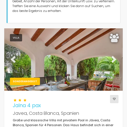
Personen
Gebiet, Anzahl der Personen, Art der Unterkunft usw. zu verfeinern.
Treffen Sie eine Auswahl und klicken Sie dann auf Suchen, um
das beste Ergebnis zu erhalten.
Schlafzimmer
Badezimmer
VILLA
Previous
Next
Beliebte Dienste
SONDERANGEBOT
Wi-Fi
(466)
Pool
(445)
Jalna 4 pax
Klimaanlage
Javea, Costa Blanca, Spanien
(438)
Große und klassische Villa mit privatem Pool in Jávea, Costa
Meerblick
(215)
Blanca, Spanien für 4 Personen. Das Haus befindet sich in einer