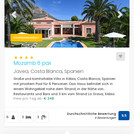
Previous
Next
SONDERANGEBOT
Mozamb 6 pax
Javea, Costa Blanca, Spanien
Große und komfortable Villa in Xàbia, Costa Blanca, Spanien
mit privatem Pool für 6 Personen. Das Haus befindet sich in
einem Wohngebiet nahe dem Strand, in der Nähe von
Restaurants und Bars und 3 km vom Strand La Grava, Xàbia
Preis pro Tag ab:
€ 248
entfernt.
Durchschnittliche Bewertung
9,5
6
3
3
4 Bewertungen