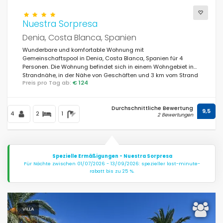
Nuestra Sorpresa
Denia, Costa Blanca, Spanien
Wunderbare und komfortable Wohnung mit
Gemeinschaftspool in Denia, Costa Blanca, Spanien für 4
Personen. Die Wohnung befindet sich in einem Wohngebiet in
Strandnähe, in der Nähe von Geschäften und 3 km vom Strand
Preis pro Tag ab:
€ 124
Playa de la Marineta entfernt.
Durchschnittliche Bewertung
9,5
4
2
1
2 Bewertungen
Spezielle Ermäßigungen - Nuestra Sorpresa
Für Nächte zwischen 01/07/2026 - 13/09/2026: spezieller last-minute-
rabatt bis zu 25 %.
VILLA