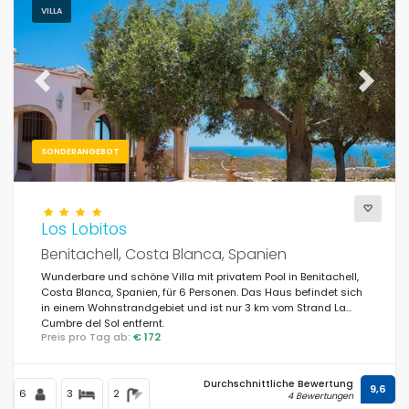
VILLA
Previous
Next
SONDERANGEBOT
Los Lobitos
Benitachell, Costa Blanca, Spanien
Wunderbare und schöne Villa mit privatem Pool in Benitachell,
Costa Blanca, Spanien, für 6 Personen. Das Haus befindet sich
in einem Wohnstrandgebiet und ist nur 3 km vom Strand La
Cumbre del Sol entfernt.
Preis pro Tag ab:
€ 172
Durchschnittliche Bewertung
9,6
6
3
2
4 Bewertungen