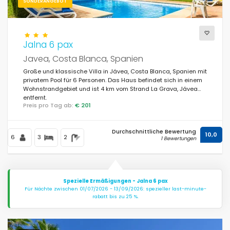
SONDERANGEBOT
Privater Pool
(339)
Beheiztes Schwimmbad
(21)
Jalna 6 pax
Jacuzzi
(18)
Javea, Costa Blanca, Spanien
Sauna
Große und klassische Villa in Jávea, Costa Blanca, Spanien mit
(5)
privatem Pool für 6 Personen. Das Haus befindet sich in einem
Wohnstrandgebiet und ist 4 km vom Strand La Grava, Jávea
Klimaanlage
(438)
entfernt.
Preis pro Tag ab:
€ 201
Wi-Fi
(466)
Haustiere erlaubt
(210)
Durchschnittliche Bewertung
10,0
6
3
2
1 Bewertungen
Internetanschluss
(465)
Fernsehen
(455)
Spezielle Ermäßigungen - Jalna 6 pax
Für Nächte zwischen 01/07/2026 - 13/09/2026: spezieller last-minute-
Satelliten-TV / Kabel-TV
(373)
rabatt bis zu 25 %.
Zentralheizung
(398)