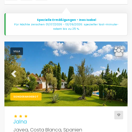
Spezielle Ermäßigungen - Ines Isabel
Weitere Kategorien
Für Nächte zwischen 01/07/2026 - 13/09/2026: spezieller last-minute-
rabatt bis zu 25 %.
VILLA
Previous
Next
SONDERANGEBOT
Jalna
Javea, Costa Blanca, Spanien