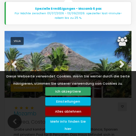
Spezielle Ermäßigungen - Mozamb 6 pax
Für Nächte zwischen 01/07/2026 - 13/09/2026: spezieller last-minute-
rabatt bis zu 25 %.
VILLA
Previous
Next
Diese Webseite verwendet Cookies. Wenn Sie weiter durch die Seite
navigieren, stimmen Sie unserer Verwendung von Cookies zu.
SONDERANGEBOT
Ich akzeptiere
Einstellungen
Alles ablehnen
Mozamb
Javea, Costa Blanca, Spanien
Mehr Info finden Sie
hier
Große und komfortable Villa in Jávea, Costa Blanca, Spanien
mit privatem Pool für 8 Personen. Das Haus befindet sich in