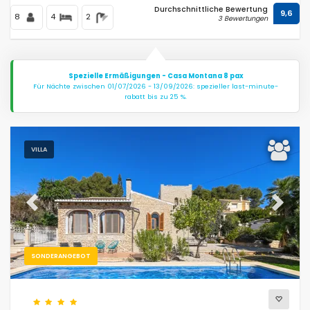
Durchschnittliche Bewertung
9,6
8
4
2
3 Bewertungen
Spezielle Ermäßigungen - Casa Montana 8 pax
Für Nächte zwischen 01/07/2026 - 13/09/2026: spezieller last-minute-
rabatt bis zu 25 %.
VILLA
Previous
Next
SONDERANGEBOT