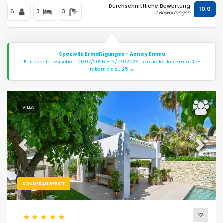
Durchschnittliche Bewertung
10,0
6
3
3
1 Bewertungen
Spezielle Ermäßigungen - Anna y Emma
Für Nächte zwischen 01/07/2026 - 13/09/2026: spezieller last-minute-
rabatt bis zu 25 %.
VILLA
Previous
Next
SONDERANGEBOT