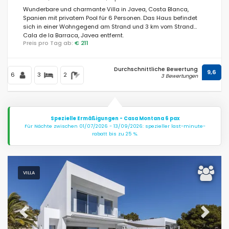
Wunderbare und charmante Villa in Javea, Costa Blanca,
Spanien mit privatem Pool für 6 Personen. Das Haus befindet
sich in einer Wohngegend am Strand und 3 km vom Strand
Cala de la Barraca, Javea entfernt.
Preis pro Tag ab:
€ 211
Durchschnittliche Bewertung
9,6
6
3
2
3 Bewertungen
Spezielle Ermäßigungen - Casa Montana 6 pax
Für Nächte zwischen 01/07/2026 - 13/09/2026: spezieller last-minute-
rabatt bis zu 25 %.
VILLA
Previous
Next