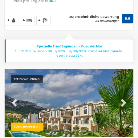
Preis pro Tag ab:
€ 360
Durchschnittliche Bewertung
9,6
8
4
4
34 Bewertungen
Spezielle Ermäßigungen - Casa del Mar
Für Nächte zwischen 01/07/2026 - 13/09/2026: spezieller last-minute-
rabatt bis zu 25 %.
FERIENWOHNUNG
Previous
Next
SONDERANGEBOT