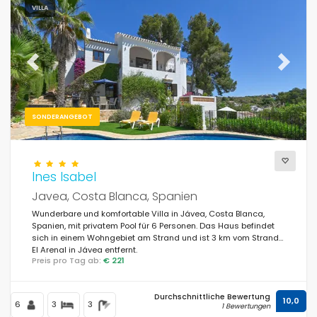
Geschirrspülmaschine
(415)
VILLA
Waschmaschine
(459)
Offener Kamin
(195)
Previous
Next
SONDERANGEBOT
Entfernungen
Ines Isabel
Javea, Costa Blanca, Spanien
Komfort
Wunderbare und komfortable Villa in Jávea, Costa Blanca,
Spanien, mit privatem Pool für 6 Personen. Das Haus befindet
sich in einem Wohngebiet am Strand und ist 3 km vom Strand
El Arenal in Jávea entfernt.
Dienste
Preis pro Tag ab:
€ 221
Durchschnittliche Bewertung
10,0
6
3
3
1 Bewertungen
Blicke