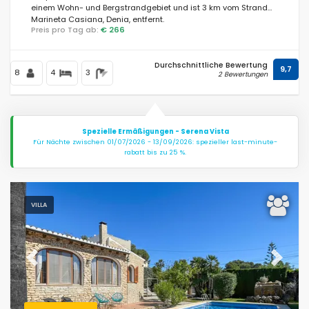
einem Wohn- und Bergstrandgebiet und ist 3 km vom Strand
Marineta Casiana, Denia, entfernt.
Preis pro Tag ab:
€ 266
Durchschnittliche Bewertung
9,7
8
4
3
2 Bewertungen
Spezielle Ermäßigungen - Serena Vista
Für Nächte zwischen 01/07/2026 - 13/09/2026: spezieller last-minute-
rabatt bis zu 25 %.
VILLA
Previous
Next