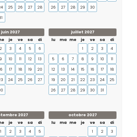
24
25
26
27
28
26
27
28
29
30
31
juin 2027
juillet 2027
me
je
ve
sa
di
lu
ma
me
je
ve
sa
di
2
3
4
5
6
1
2
3
4
9
10
11
12
13
5
6
7
8
9
10
11
16
17
18
19
20
12
13
14
15
16
17
18
23
24
25
26
27
19
20
21
22
23
24
25
30
26
27
28
29
30
31
ptembre 2027
octobre 2027
me
je
ve
sa
di
lu
ma
me
je
ve
sa
di
1
2
3
4
5
1
2
3