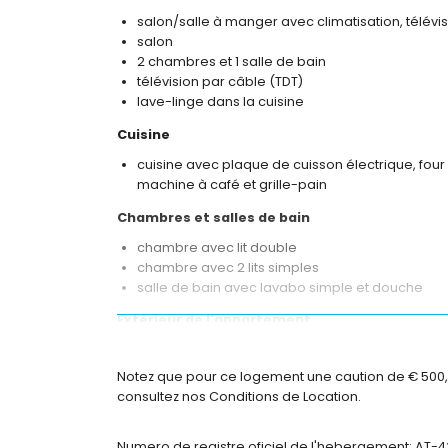
salon/salle à manger avec climatisation, télévis
salon
2 chambres et 1 salle de bain
télévision par câble (TDT)
lave-linge dans la cuisine
Cuisine
cuisine avec plaque de cuisson électrique, four
machine à café et grille-pain
Chambres et salles de bain
chambre avec lit double
chambre avec 2 lits simples
salle de bain avec lavabo simple et douche
Extérieur de l'appartement
place de parking commune
Notez que pour ce logement une caution de € 500,00 
Informations supplémentaires
consultez nos Conditions de Location.
ville la plus proche : Moraira (à moins de 1000
plage la plus proche à moins de 1000 mètres d
Numero de registre oficiel de l'hebergement: AT-