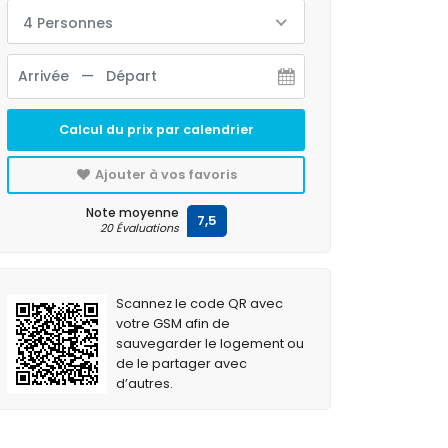
4 Personnes
Calcul du prix par calendrier
Ajouter à vos favoris
Note moyenne
7,5
20 Évaluations
Scannez le code QR avec
votre GSM afin de
sauvegarder le logement ou
de le partager avec
d’autres.