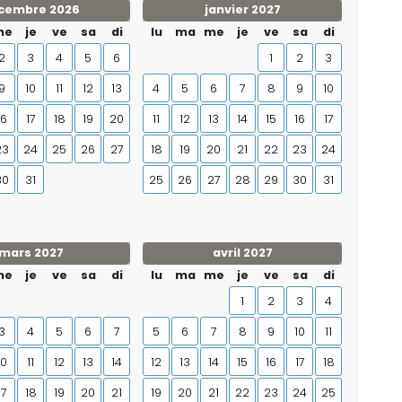
cembre 2026
janvier 2027
me
je
ve
sa
di
lu
ma
me
je
ve
sa
di
2
3
4
5
6
1
2
3
9
10
11
12
13
4
5
6
7
8
9
10
16
17
18
19
20
11
12
13
14
15
16
17
23
24
25
26
27
18
19
20
21
22
23
24
30
31
25
26
27
28
29
30
31
mars 2027
avril 2027
me
je
ve
sa
di
lu
ma
me
je
ve
sa
di
1
2
3
4
3
4
5
6
7
5
6
7
8
9
10
11
10
11
12
13
14
12
13
14
15
16
17
18
17
18
19
20
21
19
20
21
22
23
24
25