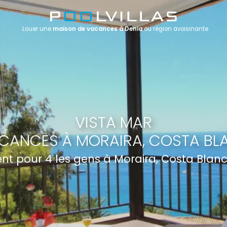
Louer une
maison de vacances à Denia
ou région avoisinante
VISTA MAR
CANCES À MORAIRA, COSTA BL
t pour 4 les gens à Moraira, Costa Blan