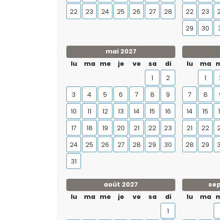
22
23
24
25
26
27
28
22
23
29
30
mai 2027
lu
ma
me
je
ve
sa
di
lu
ma
1
2
1
3
4
5
6
7
8
9
7
8
10
11
12
13
14
15
16
14
15
17
18
19
20
21
22
23
21
22
24
25
26
27
28
29
30
28
29
31
août 2027
se
lu
ma
me
je
ve
sa
di
lu
ma
1