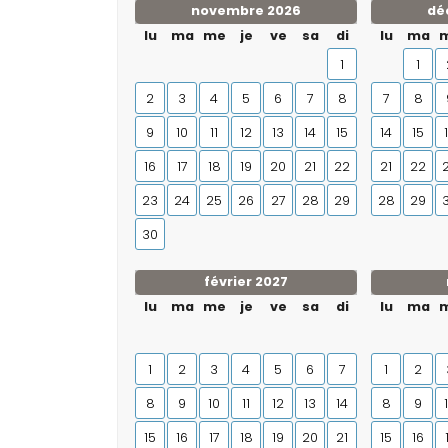
novembre 2026
dé
lu
ma
me
je
ve
sa
di
lu
ma
1
1
2
3
4
5
6
7
8
7
8
9
10
11
12
13
14
15
14
15
16
17
18
19
20
21
22
21
22
23
24
25
26
27
28
29
28
29
30
février 2027
lu
ma
me
je
ve
sa
di
lu
ma
1
2
3
4
5
6
7
1
2
8
9
10
11
12
13
14
8
9
15
16
17
18
19
20
21
15
16