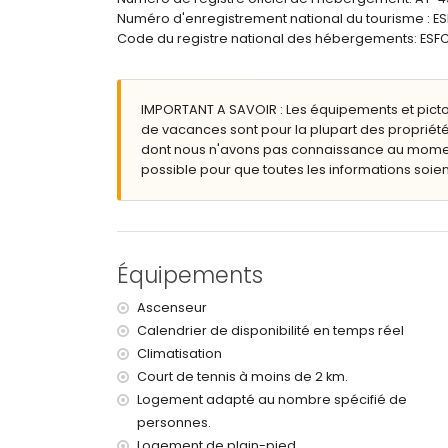
port le plus proche : Moraira (à moins de 1000 
Numéro d'enregistrement national du tourisme 
aéroport le plus proche : Alicante (à moins de 
Code du registre national des hébergements: E
deuxième aéroport le plus proche : Valence (> 1
les animaux de compagnie ne sont pas admis
Le bâtiment où se trouve le logement dispose d
IMPORTANT A SAVOIR : Les équipements et pict
Équipements et services inclus dans le prix de
de vacances sont pour la plupart des propriété
internet (WiFi)
dont nous n'avons pas connaissance au moment 
aspirateur
possible pour que toutes les informations soient
service de réception
Équipements et services en supplément
avec climatisation
Équipements
Divertissements et activités de loisirs pour v
Ascenseur
promenade (à moins de 1000 mètres de la mai
Calendrier de disponibilité en temps réel
Sports
Climatisation
pêche, surf et planche à voile (à moins de 100
Court de tennis à moins de 2 km.
tennis et golf (Ifach - San Jaime) (à moins de 5
Logement adapté au nombre spécifié de
personnes.
Logement de plain-pied.