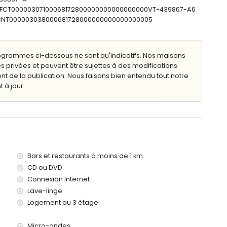
mètres de l'appartement)
: ESFCT00000307100068172800000000000000000VT-439867-A6
100 kilomètres de l'appartement)
SFCNT000003038000681728000000000000000005
00 kilomètres)
'un ascenseur.
ogrammes ci-dessous ne sont qu'indicatifs. Nos maisons
 la location de l'appartement
s privées et peuvent être sujettes à des modifications
de la publication. Nous faisons bien entendu tout notre
 à jour.
os vacances à Moraira, Costa Blanca
Bars et restaurants à moins de 1 km.
son)
CD ou DVD
Connexion Internet
0 mètres de l'appartement)
Lave-linge
 kilomètres de l'appartement)
Logement au 3 étage
Micro-ondes