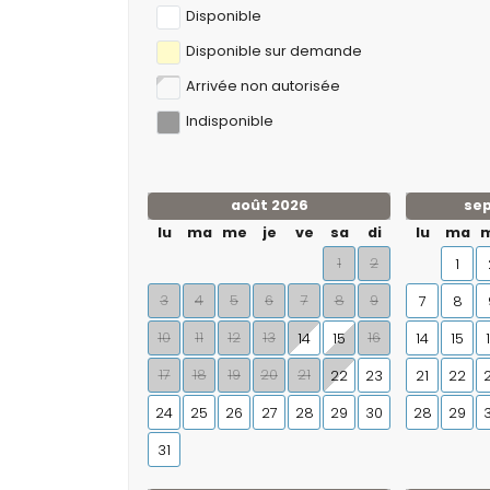
Disponible
Disponible sur demande
Arrivée non autorisée
Indisponible
août 2026
se
lu
ma
me
je
ve
sa
di
lu
ma
1
2
1
3
4
5
6
7
8
9
7
8
10
11
12
13
16
14
15
14
15
17
18
19
20
21
22
23
21
22
24
25
26
27
28
29
30
28
29
31