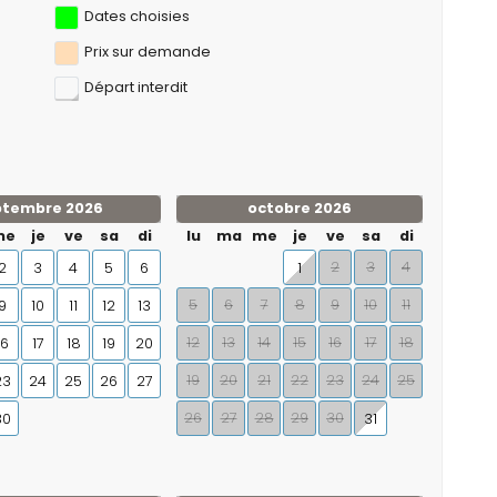
Dates choisies
Prix ​​sur demande
Départ interdit
ptembre 2026
octobre 2026
me
je
ve
sa
di
lu
ma
me
je
ve
sa
di
2
3
4
2
3
4
5
6
1
5
6
7
8
9
10
11
9
10
11
12
13
12
13
14
15
16
17
18
16
17
18
19
20
19
20
21
22
23
24
25
23
24
25
26
27
26
27
28
29
30
30
31