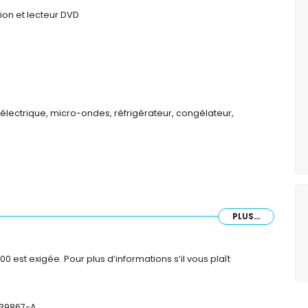
ion et lecteur DVD
 électrique, micro-ondes, réfrigérateur, congélateur,
PLUS...
est exigée. Pour plus d’informations s’il vous plaît
 mètres de l'appartement)
e l'appartement
439867-A