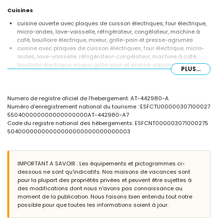
Cuisines
cuisine ouverte avec plaques de cuisson électriques, four électrique,
micro-ondes, lave-vaisselle, réfrigérateur, congélateur, machine à
café, bouilloire électrique, mixeur, grille-pain et presse-agrumes
cuisine avec plaques de cuisson électriques, four électrique, micro-
ondes, lave-vaisselle, réfrigérateur-congélateur, machine à café,
bouilloire électrique, mixeur, grille-pain et presse-agrumes
PLUS...
Chambres et salles de bains
chambre climatisée avec lit double
Numero de registre oficiel de l'hebergement: AT-442980-A
chambre climatisée avec 2 lits simples (mesurant 190 par 90 cm)
Numéro d'enregistrement national du tourisme : ESFCTU00000307100027
chambre climatisée avec 2 lits simples, ventilateur et salle de bains
550400000000000000000AT-442980-A7
attenante
Code du registre national des hébergements: ESFCNT000003071000275
chambre climatisée avec 2 lits simples et ventilateur
50400000000000000000000000000003
salle de bains attenante avec lavabo simple, douche et toilettes
3 salles de bains chacune avec lavabo simple, douche et toilettes
Extérieur de la villa
IMPORTANT A SAVOIR : Les équipements et pictogrammes ci-
grand terrain clôturé
dessous ne sont qu'indicatifs. Nos maisons de vacances sont
piscine privée en forme de rein mesurant 12m x 5m et 2m de
pour la plupart des propriétés privées et peuvent être sujettes à
profondeur
des modifications dont nous n'avons pas connaissance au
jardin avec gravier et mobilier de jardin avec transats
moment de la publication. Nous faisons bien entendu tout notre
terrasse
possible pour que toutes les informations soient à jour.
barbecue
douche extérieure