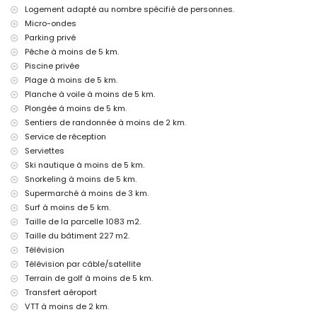
service d'aéroport
Logement adapté au nombre spécifié de personnes.
lit d'appoint et lits/couffins pour enfants (sur demande)
Micro-ondes
Divertissements et activités de loisirs pour vos vacances à Jávea,
Parking privé
Costa Blanca
Pêche à moins de 5 km.
Piscine privée
cinéma, théâtre, bar, promenade (Paseo Marítimo et Jávea) (à moins
de 5 kilomètres de la maison)
Plage à moins de 5 km.
Planche à voile à moins de 5 km.
Sites touristiques et culturels à Jávea, Costa Blanca
Plongée à moins de 5 km.
musée (Histórico de Jávea), église (San Bartolomé, Jávea), ruine
Sentiers de randonnée à moins de 2 km.
(Pueblo Histórico, Jávea), monument (Molinos de Viento, Jávea),
Service de réception
bâtiment architectural (Pueblo Histórico, Jávea) et site historique
Serviettes
(Histórico de Jávea) (à moins de 5 kilomètres de l'hébergement)
Ski nautique à moins de 5 km.
château (Portal de la Vila et Denia) (à moins de 25 kilomètres de
l'hébergement)
Snorkeling à moins de 5 km.
Supermarché à moins de 3 km.
Sports
Surf à moins de 5 km.
golf (La Sella Golf, Denia), randonnée, VTT, cyclisme, escalade, canoë,
Taille de la parcelle 1083 m2.
kayak, pêche, plongée, snorkeling, surf, planche à voile et ski nautique
Taille du bâtiment 227 m2.
(à moins de 5 kilomètres de la villa)
Télévision
tennis et équitation (à moins de 10 kilomètres de la villa)
Télévision par câble/satellite
Terrain de golf à moins de 5 km.
Transfert aéroport
VTT à moins de 2 km.