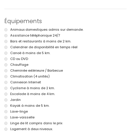
espace salon extérieur et espace salle à manger extérieur
2 places de parking privées clôturées
Informations supplémentaires
Équipements
ville la plus proche : Jávea (à moins de 5 kilomètres de la villa)
Animaux domestiques admis sur demande.
plage la plus proche : El Puerto, Jávea (à moins de 5 kilomètres de la
Assistance téléphonique 24/7
villa)
port le plus proche : Aduanas, Jávea (à moins de 5 kilomètres de la
Bars et restaurants à moins de 2 km.
villa)
Calendrier de disponibilité en temps réel
parc le plus proche : Montgó, Jávea (à moins de 2 kilomètres de la
Canoë à moins de 5 km.
villa)
CD ou DVD
aéroport le plus proche : Alicante (à moins de 100 kilomètres de la
Chauffage
villa)
Cheminée extérieure / Barbecue
deuxième aéroport le plus proche : Valence (> 100 kilomètres)
veuillez consulter si les animaux de compagnie sont autorisés
Climatisation (4 unités)
L'hébergement est très adapté pour les familles avec enfants
Connexion Internet
Cyclisme à moins de 2 km.
Installations et services inclus dans le prix de location de la villa
Escalade à moins de 4 km.
internet (WiFi)
Jardin
fer et planche à repasser
Kayak à moins de 5 km.
linge de lit et serviettes de toilette
Lave-linge
service de réception et service d'urgence 24h/24
chauffage central et climatisation
Lave-vaisselle
Linge de lit compris dans le prix
Installations et services avec supplément
Logement à deux niveaux.