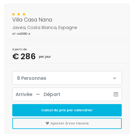
Villa Casa Nana
Javea, Costa Blanca, Espagne
AT-442980-A
À partir de
€ 286
par jour
8 Personnes
Calcul du prix par calendrier
Ajouter à vos favoris