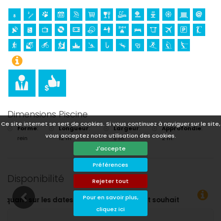
Dimensions Piscine
Ce site internet se sert de cookies. Si vous continuez à naviguer sur le site,
Forme
:
Longueur
:
Largeur
:
Approfondie
:
vous acceptez notre utilisation des cookies.
rein
12 m.
5 m.
2 m.
J'accepte
Préférences
Disponibilité
Rejeter tout
Pour en savoir plus,
cliquez ici