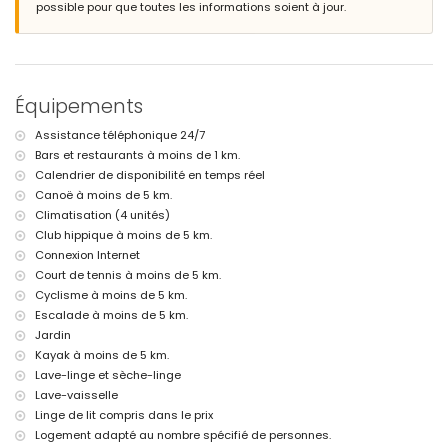
plage la plus proche : La Grava, Jávea (à moins de 4 kilomètres de la
possible pour que toutes les informations soient à jour.
villa)
port le plus proche : Aduanas del Mar (à moins de 5 kilomètres de la
villa)
parc le plus proche : Montgó, Jávea (à moins de 2 kilomètres de la
villa)
Équipements
aéroport le plus proche : Alicante (à moins de 100 kilomètres de la
villa)
Assistance téléphonique 24/7
deuxième aéroport le plus proche : Valence (à plus de 100 kilomètres)
Bars et restaurants à moins de 1 km.
interdiction de fumer
les animaux ne sont pas admis
Calendrier de disponibilité en temps réel
L'hébergement est très adapté pour les familles avec enfants
Canoë à moins de 5 km.
Climatisation (4 unités)
Installations et services inclus dans le prix de location de la villa
Club hippique à moins de 5 km.
internet (WiFi)
Connexion Internet
fer et planche à repasser
Court de tennis à moins de 5 km.
linge de lit et serviettes
Cyclisme à moins de 5 km.
service de réception et service d'urgence 24 heures sur 24
climatisation
Escalade à moins de 5 km.
Jardin
Installations et services avec supplément
Kayak à moins de 5 km.
lit/berceau pour enfants (sur demande)
Lave-linge et sèche-linge
Lave-vaisselle
Divertissements et activités de loisirs pour vos vacances à Jávea,
Costa Blanca
Linge de lit compris dans le prix
Logement adapté au nombre spécifié de personnes.
discothèque, bar et promenade (Paseo Marítimo) (à moins de 5