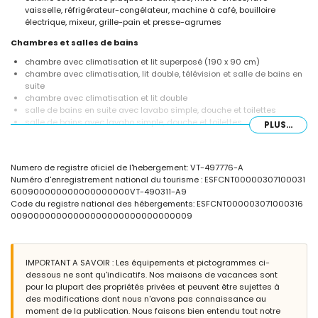
vaisselle, réfrigérateur-congélateur, machine à café, bouilloire
électrique, mixeur, grille-pain et presse-agrumes
Chambres et salles de bains
chambre avec climatisation et lit superposé (190 x 90 cm)
chambre avec climatisation, lit double, télévision et salle de bains en
suite
chambre avec climatisation et lit double
salle de bains en suite avec lavabo simple, douche et toilettes
salle de bains avec lavabo simple, douche et toilettes
PLUS...
Extérieur de la villa
grand terrain clôturé
Numero de registre oficiel de l'hebergement: VT-497776-A
piscine privée mesurant 10m x 6m et 2,3m de profondeur
Numéro d'enregistrement national du tourisme : ESFCNT00000307100031
jardin arboré et mobilier de jardin avec transats
600900000000000000000VT-490311-A9
terrasse couverte
Code du registre national des hébergements: ESFCNT000003071000316
cuisine extérieure
00900000000000000000000000000009
douche extérieure
espace de détente extérieur et salle à manger extérieure
3 places de parking privées
IMPORTANT A SAVOIR : Les équipements et pictogrammes ci-
Informations supplémentaires
dessous ne sont qu'indicatifs. Nos maisons de vacances sont
ville la plus proche : Jávea (à moins de 3 kilomètres de la villa)
pour la plupart des propriétés privées et peuvent être sujettes à
rive ou littoral le plus proche : Mediterráneo, Jávea (à moins de 4
des modifications dont nous n'avons pas connaissance au
kilomètres de la villa)
moment de la publication. Nous faisons bien entendu tout notre