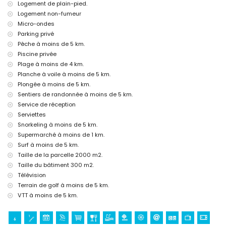
Logement de plain-pied.
kilomètres de la maison)
Logement non-fumeur
Sites et culture à Jávea, Costa Blanca
Micro-ondes
musée (Histórico de Jávea, Jávea), église (Virgen de Loreto, Puerto,
Parking privé
Jávea), ruine (Molinos de Viento, Jávea), monument (Pueblo de Jávea,
Pêche à moins de 5 km.
Jávea), bâtiment architectural (Pueblo de Jávea, Jávea), lieu
Piscine privée
historique (Pueblo de Jávea et Jávea) (à moins de 5 kilomètres de
Plage à moins de 4 km.
l'hébergement)
Planche à voile à moins de 5 km.
château (Portal de la Vila et Denia) (à moins de 10 kilomètres de
Plongée à moins de 5 km.
l'hébergement)
Sentiers de randonnée à moins de 5 km.
Sports
Service de réception
tennis, golf (La Sella, Denia), équitation, randonnée, VTT, cyclisme,
Serviettes
escalade, canoë, kayak, pêche, plongée, snorkeling, surf et planche à
Snorkeling à moins de 5 km.
voile (à moins de 5 kilomètres de la villa)
Supermarché à moins de 1 km.
Surf à moins de 5 km.
Taille de la parcelle 2000 m2.
Taille du bâtiment 300 m2.
Télévision
Terrain de golf à moins de 5 km.
VTT à moins de 5 km.