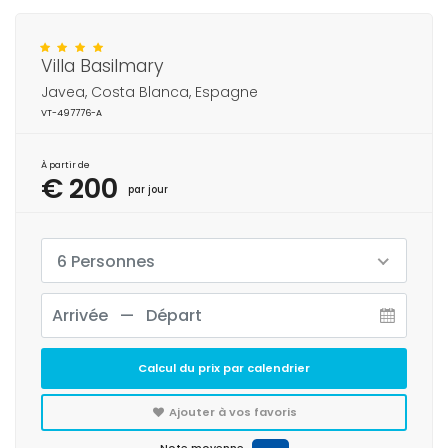
Villa Basilmary
Javea, Costa Blanca, Espagne
VT-497776-A
À partir de
€ 200
par jour
6 Personnes
Calcul du prix par calendrier
Ajouter à vos favoris