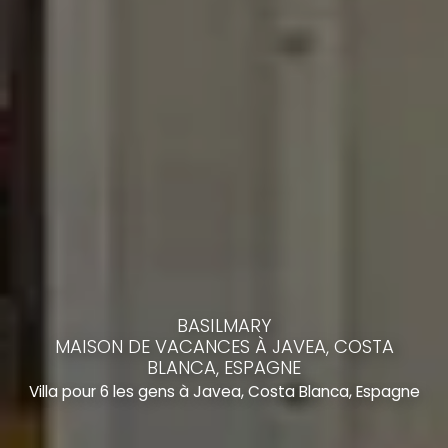
BASILMARY
MAISON DE VACANCES À JAVEA, COSTA
BLANCA, ESPAGNE
Villa pour 6 les gens à Javea, Costa Blanca, Espagne