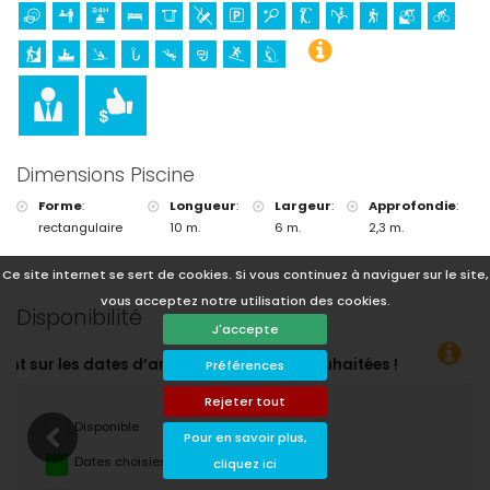
Dimensions Piscine
Forme
:
Longueur
:
Largeur
:
Approfondie
:
rectangulaire
10 m.
6 m.
2,3 m.
Ce site internet se sert de cookies. Si vous continuez à naviguer sur le site,
vous acceptez notre utilisation des cookies.
Disponibilité
J'accepte
Préférences
Rejeter tout
Disponible
Pour en savoir plus,
Dates choisies
cliquez ici