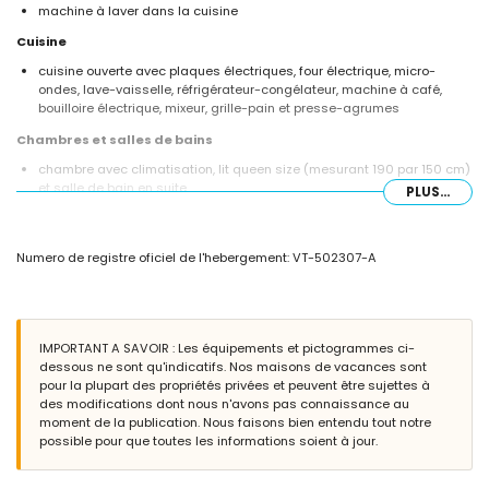
machine à laver dans la cuisine
Cuisine
cuisine ouverte avec plaques électriques, four électrique, micro-
ondes, lave-vaisselle, réfrigérateur-congélateur, machine à café,
bouilloire électrique, mixeur, grille-pain et presse-agrumes
Chambres et salles de bains
chambre avec climatisation, lit queen size (mesurant 190 par 150 cm)
et salle de bain en suite
PLUS...
chambre avec climatisation et 2 lits simples (mesurant 190 par 90
cm)
salle de bain en suite avec un lavabo, baignoire, bidet et toilette
Numero de registre oficiel de l'hebergement: VT-502307-A
salle de bain avec un lavabo, baignoire, bidet et toilette
Extérieur de l'appartement
grand terrain clos
piscine commune mesurant 20m x 8m
IMPORTANT A SAVOIR : Les équipements et pictogrammes ci-
jardin communautaire avec arbres
dessous ne sont qu'indicatifs. Nos maisons de vacances sont
terrasse couverte
pour la plupart des propriétés privées et peuvent être sujettes à
espace extérieur de détente et espace repas en plein air
des modifications dont nous n'avons pas connaissance au
garage privé
moment de la publication. Nous faisons bien entendu tout notre
possible pour que toutes les informations soient à jour.
Plus d'informations
ville la plus proche: Jávea (à moins de 500 mètres de l'appartement)