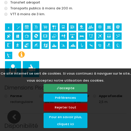
Transfert aéroport
Transports publics à moins de 200 m.
VTT à moins de 3 km.
Ce site internet se sert de cookies. Si vous continuez à naviguer sur le site,
vous acceptez notre utilisation des cookies.
Dimensions Piscine
J'accepte
Forme
:
Longueur
:
Largeur
:
Approfondie
:
Préférences
rectangulaire
20 m.
8 m.
2,5 m.
Rejeter tout
Pour en savoir plus,
cliquez ici
Disponibilité