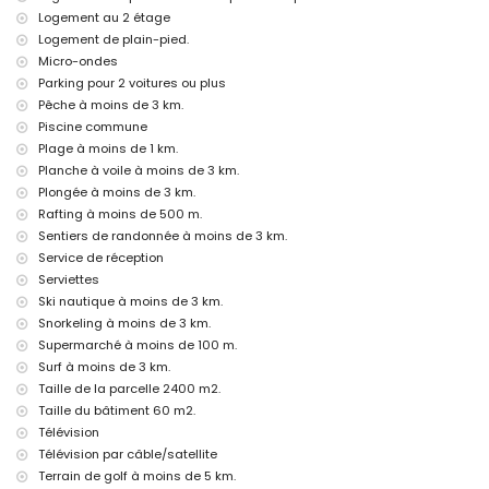
lit supplémentaire et lit/berceau pour enfants (sur demande)
Logement au 2 étage
Divertissements et activités de loisirs pour vos vacances à Jávea,
Logement de plain-pied.
Costa Blanca
Micro-ondes
Parking pour 2 voitures ou plus
bar, promenade (El Arenal et Jávea) (à moins de 1000 mètres de la
maison)
Pêche à moins de 3 km.
discothèque (à moins de 5 kilomètres de la maison)
Piscine commune
Plage à moins de 1 km.
Sites et culture à Jávea, Costa Blanca
Planche à voile à moins de 3 km.
musée (Histórico de Jávea), église (San Bartolomé, Pueblo, Jávea),
Plongée à moins de 3 km.
ruine (Pueblo de Jávea, Jávea), monument (Pueblo de Jávea, Jávea),
Rafting à moins de 500 m.
bâtiment architectural (Pueblo de Jávea, Jávea), lieu historique
Sentiers de randonnée à moins de 3 km.
(Pueblo de Jávea et Jávea) (à moins de 5 kilomètres de
l'hébergement)
Service de réception
château (Portal de la Vila et Denia) (à moins de 25 kilomètres de
Serviettes
l'hébergement)
Ski nautique à moins de 3 km.
Snorkeling à moins de 3 km.
Sports
Supermarché à moins de 100 m.
rafting (à moins de 1000 mètres de l'appartement)
Surf à moins de 3 km.
tennis, golf (La Sella Golf, Denia), randonnée, vélo de montagne,
Taille de la parcelle 2400 m2.
cyclisme, escalade, canoë, kayak, pêche, plongée, snorkeling, surf,
planche à voile et ski nautique (à moins de 5 kilomètres de
Taille du bâtiment 60 m2.
l'appartement)
Télévision
équitation (à moins de 10 kilomètres de l'appartement)
Télévision par câble/satellite
Terrain de golf à moins de 5 km.