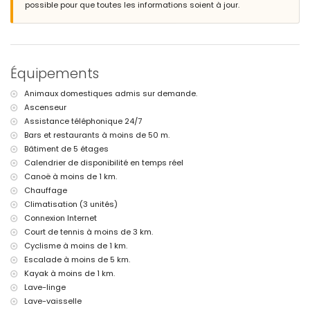
l'appartement)
possible pour que toutes les informations soient à jour.
parc le plus proche : Montgó, Jávea (à moins de 4 kilomètres de
l'appartement)
aéroport le plus proche : Alicante (à moins de 100 kilomètres de
l'appartement)
deuxième aéroport le plus proche : Valence (> 100 kilomètres)
Équipements
transports publics à proximité : bus à moins de 100 mètres
veuillez consulter pour savoir si les animaux de compagnie sont
Animaux domestiques admis sur demande.
autorisés
Ascenseur
L'immeuble où se trouve l'hébergement est équipé d'un ascenseur.
L'hébergement convient particulièrement aux familles avec enfants
Assistance téléphonique 24/7
Bars et restaurants à moins de 50 m.
Installations et services inclus dans le prix de location de
Bâtiment de 5 étages
l'appartement
Calendrier de disponibilité en temps réel
internet (WiFi)
Canoë à moins de 1 km.
linge de lit et serviettes
Chauffage
service de réception et service d'urgence 24 heures sur 24
Climatisation (3 unités)
chauffage et climatisation
Connexion Internet
Installations et services avec supplément
Court de tennis à moins de 3 km.
lit supplémentaire et lit bébé/berceau (sur demande)
Cyclisme à moins de 1 km.
Escalade à moins de 5 km.
Divertissements et activités de loisirs pour vos vacances à Jávea,
Kayak à moins de 1 km.
Costa Blanca
Lave-linge
bar, promenade (Paseo Marítimo et Jávea) (à moins de 500 mètres
Lave-vaisselle
de la maison)