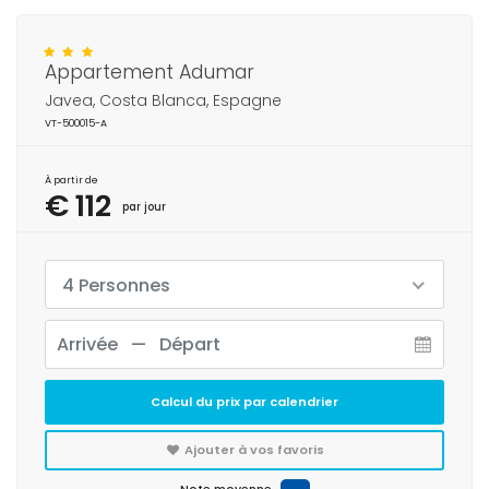
Appartement Adumar
Javea, Costa Blanca, Espagne
VT-500015-A
À partir de
€ 112
par jour
4 Personnes
Calcul du prix par calendrier
Ajouter à vos favoris