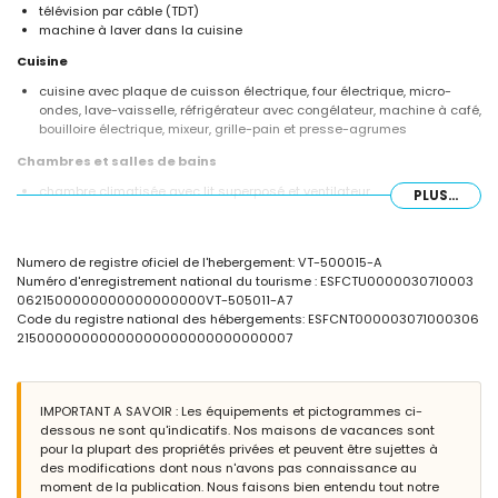
télévision par câble (TDT)
machine à laver dans la cuisine
Cuisine
cuisine avec plaque de cuisson électrique, four électrique, micro-
ondes, lave-vaisselle, réfrigérateur avec congélateur, machine à café,
bouilloire électrique, mixeur, grille-pain et presse-agrumes
Chambres et salles de bains
chambre climatisée avec lit superposé et ventilateur
PLUS...
chambre climatisée avec lit double et ventilateur
salle de bain avec lavabo simple, douche, bidet et toilettes
Extérieur de l'appartement
Numero de registre oficiel de l'hebergement: VT-500015-A
Numéro d'enregistrement national du tourisme : ESFCTU0000030710003
grand terrain clôturé
0621500000000000000000VT-505011-A7
terrasse couverte
Code du registre national des hébergements: ESFCNT000003071000306
coin salon extérieur
21500000000000000000000000000007
Informations supplémentaires
ville la plus proche : Jávea (à moins de 2 kilomètres de l'appartement)
rivage ou berge le plus proche : Mediterráneo, Jávea (à moins de 200
IMPORTANT A SAVOIR : Les équipements et pictogrammes ci-
mètres de l'appartement)
dessous ne sont qu'indicatifs. Nos maisons de vacances sont
plage la plus proche : Playa de la Grava (à moins de 200 mètres de
pour la plupart des propriétés privées et peuvent être sujettes à
l'appartement)
des modifications dont nous n'avons pas connaissance au
port le plus proche : Club Náutico Jávea (à moins de 1000 mètres de
moment de la publication. Nous faisons bien entendu tout notre