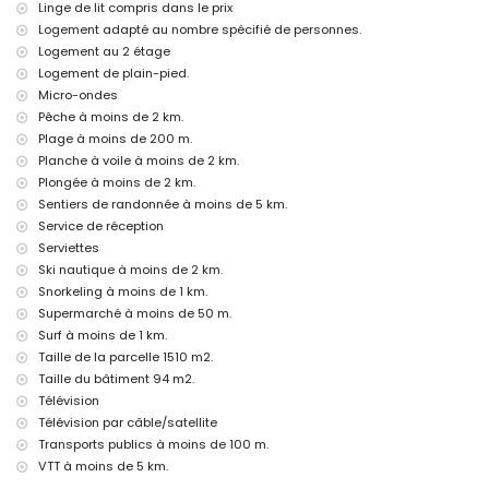
Linge de lit compris dans le prix
cinéma (à moins de 1000 mètres de la maison)
Logement adapté au nombre spécifié de personnes.
théâtre et discothèque (à moins de 5 kilomètres de la maison)
Logement au 2 étage
Sites touristiques et culture à Jávea, Costa Blanca
Logement de plain-pied.
musée (Histórico de Jávea), église (San Bartolomé, Jávea), ruine
Micro-ondes
(Molinos de Viento, Jávea), monument (Pueblo Histórico, Jávea),
Pêche à moins de 2 km.
bâtiment architectural (Histórico de Jávea), lieu historique (Pueblo
Plage à moins de 200 m.
Histórico et Jávea) (à moins de 5 kilomètres de l'hébergement)
Planche à voile à moins de 2 km.
château (Portal de la Vila et Denia) (à moins de 25 kilomètres de
Plongée à moins de 2 km.
l'hébergement)
Sentiers de randonnée à moins de 5 km.
Sports
Service de réception
cyclisme, canoë, kayak, snorkeling et surf (à moins de 1000 mètres de
Serviettes
l'appartement)
Ski nautique à moins de 2 km.
tennis, randonnée, VTT, escalade, pêche, plongée, planche à voile et
Snorkeling à moins de 1 km.
ski nautique (à moins de 5 kilomètres de l'appartement)
Supermarché à moins de 50 m.
golf (Club de golf de Jávea, Jávea) et équitation (à moins de 10
Surf à moins de 1 km.
kilomètres de l'appartement)
Taille de la parcelle 1510 m2.
Taille du bâtiment 94 m2.
Télévision
Télévision par câble/satellite
Transports publics à moins de 100 m.
VTT à moins de 5 km.