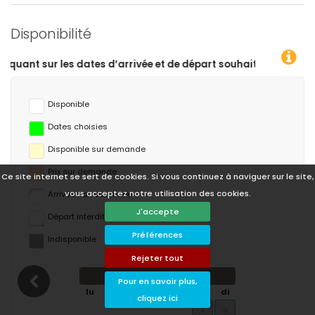
Disponibilité
 de départ souhaitées !
Disponible
Dates choisies
Disponible sur demande
Prix ​​sur demande
Ce site internet se sert de cookies. Si vous continuez à naviguer sur le site,
vous acceptez notre utilisation des cookies.
Arrivée non autorisée
J'accepte
Départ interdit
Préférences
Indisponible
Rejeter tout
août 2026
Pour en savoir plus,
lu
ma
me
je
ve
sa
di
cliquez ici
1
2