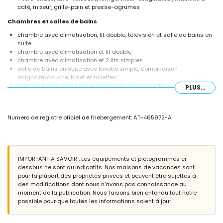
café, mixeur, grille-pain et presse-agrumes
Chambres et salles de bains
chambre avec climatisation, lit double, télévision et salle de bains en
suite
chambre avec climatisation et lit double
chambre avec climatisation et 2 lits simples
salle de bains en suite avec lavabo simple, combinaison
baignoire/douche, bidet et toilettes
salle de bains avec lavabo simple, douche et toilettes
PLUS...
Extérieur de l'appartement
grand terrain clôturé
Numero de registre oficiel de l'hebergement: AT-465972-A
piscine commune mesurant 20m x 12m et 2m de profondeur
jardin commun avec pelouse, gravier et arbres
terrasse couverte
barbecue
espace de détente et espace repas extérieur
IMPORTANT A SAVOIR : Les équipements et pictogrammes ci-
place de parking privée clôturée
dessous ne sont qu'indicatifs. Nos maisons de vacances sont
pour la plupart des propriétés privées et peuvent être sujettes à
Informations supplémentaires
des modifications dont nous n'avons pas connaissance au
animaux domestiques autorisés
moment de la publication. Nous faisons bien entendu tout notre
L'immeuble où se trouve l'hébergement est équipé d'un ascenseur.
possible pour que toutes les informations soient à jour.
L'hébergement est très adapté pour les familles avec enfants
Équipements et services inclus dans le prix de location de