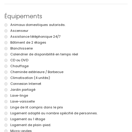
l'appartement
internet (WiFi)
Équipements
aspirateur, fer et planche à repasser
linge de lit et serviettes
Animaux domestiques autorisés.
service de réception et service d'urgence 24 heures sur 24
Ascenseur
chauffage et climatisation
Assistance téléphonique 24/7
Équipements et services avec supplément
Bâtiment de 2 étages
Blanchisserie
service aéroport
service de blanchisserie
Calendrier de disponibilité en temps réel
lit supplémentaire et lits/berceaux pour enfants (sur demande)
CD ou DVD
Chauffage
Cheminée extérieure / Barbecue
Climatisation (4 unités)
Connexion Internet
Jardin partagé
Lave-linge
Lave-vaisselle
Linge de lit compris dans le prix
Logement adapté au nombre spécifié de personnes.
Logement au 1 étage
Logement de plain-pied.
Micro-ondes