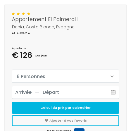
Appartement El Palmeral I
Denia, Costa Blanca, Espagne
AT-465972-A
À partir de
€ 126
par jour
6 Personnes
Calcul du prix par calendrier
Ajouter à vos favoris