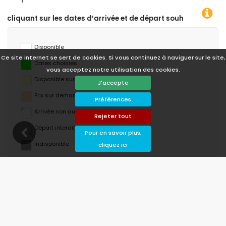
rivée et de départ souhaitées !
Disponible
Ce site internet se sert de cookies. Si vous continuez à naviguer sur le site,
Dates choisies
vous acceptez notre utilisation des cookies.
Disponible sur demande
J'accepte
Prix ​​sur demande
Préférences
Arrivée non autorisée
Rejeter tout
Départ interdit
Pour en savoir plus,
Indisponible
cliquez ici
août 2026
lu
ma
me
je
ve
sa
di
1
2
3
4
5
6
7
8
9