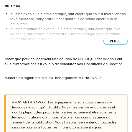
Cuisines
cuisine avec cuisinière électrique, four électrique, four à micro-ondes,
lave-vaisselle, réfrigérateur-congélateur, cafetière électrique et
grille-pain
cuisine américaine avec cuisinière électrique, four électrique, lave-
vaisselle, refrigérateur, congélateur, machine à glaçons, cafetière
électrique et grille-pain
PLUS...
Chambres à coucher et salles de bain
chambre à coucher climatisée avec lit queen-size et salle de bain en
Notez que pour ce logement une caution de € 1.000,00 est exigée. Pour
suite
plus d’informations s’il vous plaît consultez nos Conditions de Location.
chambre à coucher climatisée avec lit double
chambre à coucher climatisée avec lit simple
chambre à coucher climatisée avec 2 lits simples (de 190 x 70cm)
Numero de registre oficiel de l'hebergement: VT-489677-A
salle de bain en suite avec lavabo simple, baignoire, douche et bidet
salle de bain avec lavabo simple, douche aménagée dans une
baignoire, bidet et toilette
salle de bain avec douche, bidet et toilette
IMPORTANT A SAVOIR : Les équipements et pictogrammes ci-
Extérieur de la villa
dessous ne sont qu'indicatifs. Nos maisons de vacances sont
terrain enclôturé
pour la plupart des propriétés privées et peuvent être sujettes à
piscine privée de 9m x 4m
des modifications dont nous n'avons pas connaissance au
beau jardin avec pelouse et mobilier de jardin avec chaises longues
moment de la publication. Nous faisons bien entendu tout notre
3 terrasses, dont 1 couverte
possible pour que toutes les informations soient à jour.
cuisine extérieure et barbecue