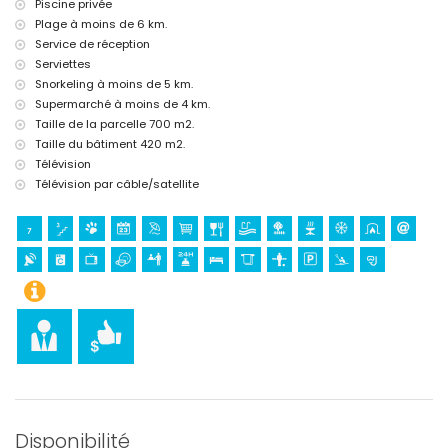
Piscine privée
Divertissement et activités de loisirs pour les vacances à Calpe,
Plage à moins de 6 km.
Costa Blanca
Service de réception
cinéma et bar (dans un rayon de 5 kilomètres de la maison de
Serviettes
vacances)
Snorkeling à moins de 5 km.
Supermarché à moins de 4 km.
Activités sportives
Taille de la parcelle 700 m2.
canoë-kayak (kayak) et randonnée subaquatique (dans un rayon de
Taille du bâtiment 420 m2.
5 kilomètres de la villa)
Télévision
golf (dans un rayon de 10 kilomètres de la villa)
Télévision par câble/satellite
Disponibilité