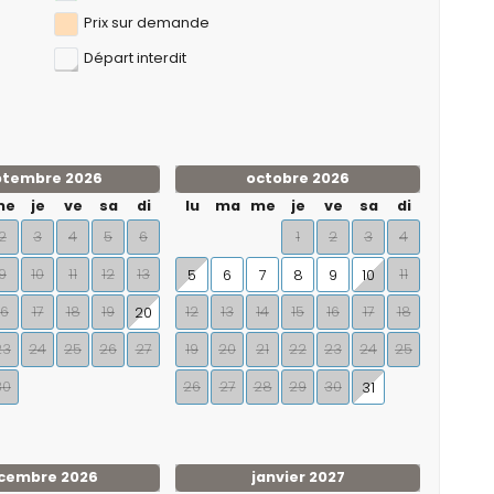
Prix ​​sur demande
Départ interdit
ptembre 2026
octobre 2026
me
je
ve
sa
di
lu
ma
me
je
ve
sa
di
2
3
4
5
6
1
2
3
4
9
10
11
12
13
11
5
6
7
8
9
10
16
17
18
19
12
13
14
15
16
17
18
20
23
24
25
26
27
19
20
21
22
23
24
25
30
26
27
28
29
30
31
cembre 2026
janvier 2027