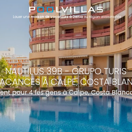
Louer une
maison de vacances à Denia
ou région avoisinante
NAUTILUS 39B - GRUPO TURIS
ACANCES À CALPE, COSTA BLA
nt pour 4 les gens à Calpe, Costa Blanc