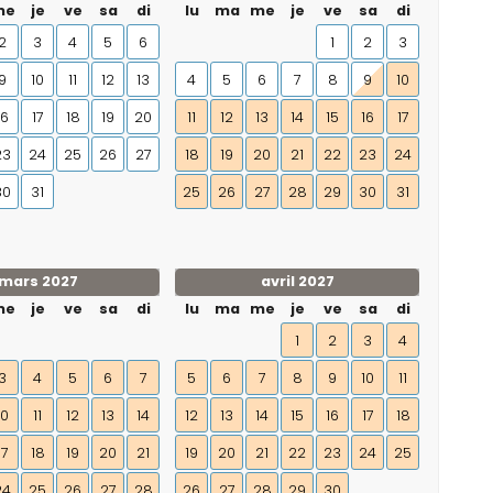
me
je
ve
sa
di
lu
ma
me
je
ve
sa
di
2
3
4
5
6
1
2
3
9
10
11
12
13
4
5
6
7
8
9
10
16
17
18
19
20
11
12
13
14
15
16
17
23
24
25
26
27
18
19
20
21
22
23
24
30
31
25
26
27
28
29
30
31
mars 2027
avril 2027
me
je
ve
sa
di
lu
ma
me
je
ve
sa
di
1
2
3
4
3
4
5
6
7
5
6
7
8
9
10
11
10
11
12
13
14
12
13
14
15
16
17
18
17
18
19
20
21
19
20
21
22
23
24
25
24
25
26
27
28
26
27
28
29
30