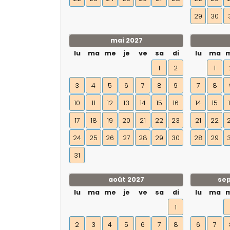
29
30
mai 2027
lu
ma
me
je
ve
sa
di
lu
ma
1
2
1
3
4
5
6
7
8
9
7
8
10
11
12
13
14
15
16
14
15
17
18
19
20
21
22
23
21
22
24
25
26
27
28
29
30
28
29
31
août 2027
se
lu
ma
me
je
ve
sa
di
lu
ma
1
2
3
4
5
6
7
8
6
7