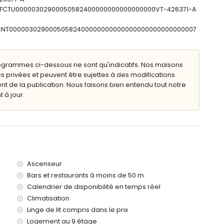
: ESFCTU00000302900050582400000000000000000VT-426371-A
 50 mètres de l'appartement)
ESFCNT00000302900050582400000000000000000000000000007
moins de 100 kilomètres de l'appartement)
lence) (> 100 kilomètres)
ogrammes ci-dessous ne sont qu'indicatifs. Nos maisons
e d'un ascenseur.
s privées et peuvent être sujettes à des modifications
vec enfants.
de la publication. Nous faisons bien entendu tout notre
 à jour.
arif de location
Ascenseur
Bars et restaurants à moins de 50 m.
Calendrier de disponibilité en temps réel
Climatisation
Linge de lit compris dans le prix
Logement au 9 étage