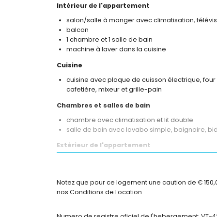
Intérieur de l'appartement
salon/salle à manger avec climatisation, télévis
balcon
1 chambre et 1 salle de bain
machine à laver dans la cuisine
Cuisine
cuisine avec plaque de cuisson électrique, four
cafetière, mixeur et grille-pain
Chambres et salles de bain
chambre avec climatisation et lit double
salle de bain avec lavabo simple, baignoire, bide
Extérieur de l'appartement
terrain clos
piscine commune
piscine pour enfants
Notez que pour ce logement une caution de € 150,00 
aire de jeux
nos Conditions de Location.
douche extérieure
place de parking couverte commune
Numero de registre oficiel de l'hebergement: VT-