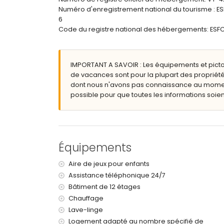
Plus d'informations
Numéro d'enregistrement national du tourisme 
6
plage la plus proche : Cantal Roig (à moins de
Code du registre national des hébergements: 
aéroport le plus proche : El Altet (Alicante) (à 
deuxième aéroport le plus proche : Manises (Va
interdiction de fumer
animaux domestiques non autorisés
IMPORTANT A SAVOIR : Les équipements et pict
Le bâtiment où se trouve l'hébergement dispos
de vacances sont pour la plupart des propriété
L'hébergement convient très bien aux familles a
dont nous n'avons pas connaissance au moment 
possible pour que toutes les informations soient
Installations et services privés inclus dans le t
fer et planche à repasser
linge de lit et serviettes
service d'urgence 24 heures sur 24
Équipements
Installations / services communs
Aire de jeux pour enfants
court de tennis
Assistance téléphonique 24/7
Installations et services privés en supplément
Bâtiment de 12 étages
chauffage central
Chauffage
lit/couffin pour enfants (sur demande)
Lave-linge
Logement adapté au nombre spécifié de
Sports