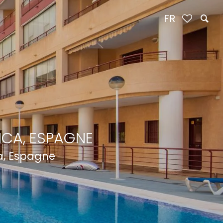
FR
NCA, ESPAGNE
a, Espagne