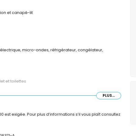
ion et canapé-lit
 électrique, micro-ondes, réfrigérateur, congélateur,
t et toilettes
PLUS...
est exigée. Pour plus d’informations s’il vous plaît consultez
426371-A