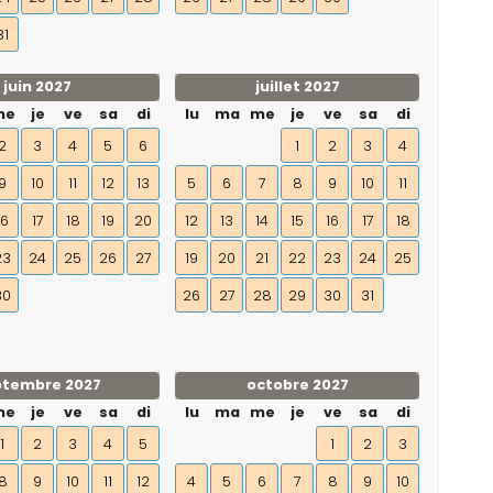
31
juin 2027
juillet 2027
me
je
ve
sa
di
lu
ma
me
je
ve
sa
di
2
3
4
5
6
1
2
3
4
9
10
11
12
13
5
6
7
8
9
10
11
16
17
18
19
20
12
13
14
15
16
17
18
23
24
25
26
27
19
20
21
22
23
24
25
30
26
27
28
29
30
31
ptembre 2027
octobre 2027
me
je
ve
sa
di
lu
ma
me
je
ve
sa
di
1
2
3
4
5
1
2
3
8
9
10
11
12
4
5
6
7
8
9
10