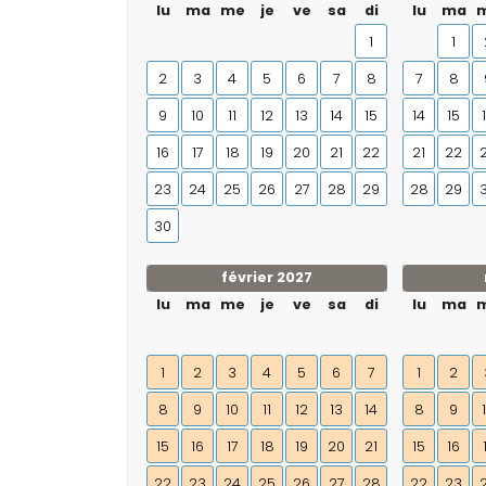
lu
ma
me
je
ve
sa
di
lu
ma
1
1
2
3
4
5
6
7
8
7
8
9
10
11
12
13
14
15
14
15
16
17
18
19
20
21
22
21
22
23
24
25
26
27
28
29
28
29
30
février 2027
lu
ma
me
je
ve
sa
di
lu
ma
1
2
3
4
5
6
7
1
2
8
9
10
11
12
13
14
8
9
15
16
17
18
19
20
21
15
16
22
23
24
25
26
27
28
22
23