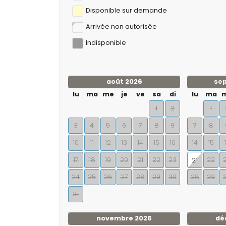
Disponible sur demande
Arrivée non autorisée
Indisponible
août 2026
se
lu
ma
me
je
ve
sa
di
lu
ma
1
2
1
3
4
5
6
7
8
9
7
8
10
11
12
13
14
15
16
14
15
17
18
19
20
21
22
23
22
21
24
25
26
27
28
29
30
28
29
31
novembre 2026
dé