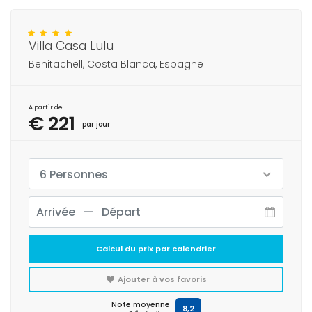
Villa Casa Lulu
Benitachell, Costa Blanca, Espagne
À partir de
€ 221
par jour
6 Personnes
Calcul du prix par calendrier
Ajouter à vos favoris
Note moyenne
8,2