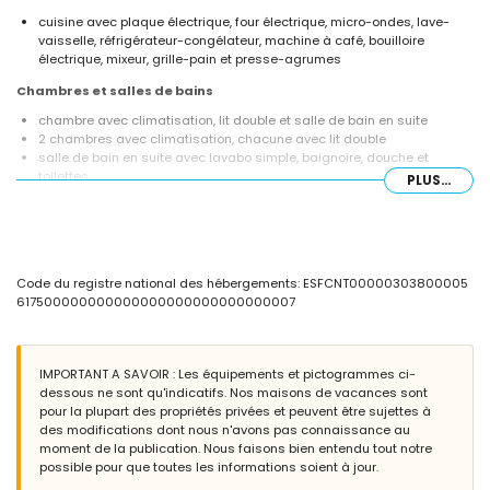
cuisine avec plaque électrique, four électrique, micro-ondes, lave-
vaisselle, réfrigérateur-congélateur, machine à café, bouilloire
électrique, mixeur, grille-pain et presse-agrumes
Chambres et salles de bains
chambre avec climatisation, lit double et salle de bain en suite
2 chambres avec climatisation, chacune avec lit double
salle de bain en suite avec lavabo simple, baignoire, douche et
toilettes
PLUS...
2 salles de bains chacune avec lavabo simple, douche et toilettes
Extérieur de la villa
terrain clos
piscine privée mesurant 10m x 5m et 2m de profondeur
Code du registre national des hébergements: ESFCNT00000303800005
jardin avec arbres et mobilier de jardin avec transats
617500000000000000000000000000007
terrasse couverte
douche extérieure
coin salon extérieur et coin repas extérieur
2 places de parking privées
IMPORTANT A SAVOIR : Les équipements et pictogrammes ci-
dessous ne sont qu'indicatifs. Nos maisons de vacances sont
Plus d'informations
pour la plupart des propriétés privées et peuvent être sujettes à
ville la plus proche: Xàbia (à moins de 5 kilomètres de la villa)
des modifications dont nous n'avons pas connaissance au
rivière ou bord de mer le plus proche: Mediterraneo (à moins de 5
moment de la publication. Nous faisons bien entendu tout notre
kilomètres de la villa)
possible pour que toutes les informations soient à jour.
plage la plus proche: El Moraig (à moins de 5 kilomètres de la villa)