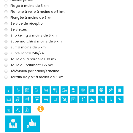
Plage à moins de 5 km.
église (Parroquia de Santa María Magdalena, Benitachell), château
(Castell de Moraira), ruine (Castell de Moraira), monument (Torre de
Planche à voile à moins de 5 km.
Vigía del Cap d'Or) et site historique (Centro histórico) (à moins de 5
Plongée à moins de 5 km.
kilomètres de l'hébergement)
Service de réception
musée (Ecomuseo Cemroqt L'almassera) (à moins de 10 kilomètres
Serviettes
de l'hébergement)
Snorkeling à moins de 5 km.
palais (Palacio Real Valencia) (à moins de 25 kilomètres de
Supermarché à moins de 5 km.
l'hébergement)
Surf à moins de 5 km.
Sports
Surveillance 24h/24
golf (Club de Golf Xàbia), canoë, kayak, pêche, plongée, snorkeling,
Taille de la parcelle 810 m2.
surf et planche à voile (à moins de 5 kilomètres de la villa)
Taille du bâtiment 155 m2.
tennis et équitation (à moins de 10 kilomètres de la villa)
Télévision par câble/satellite
Terrain de golf à moins de 5 km.