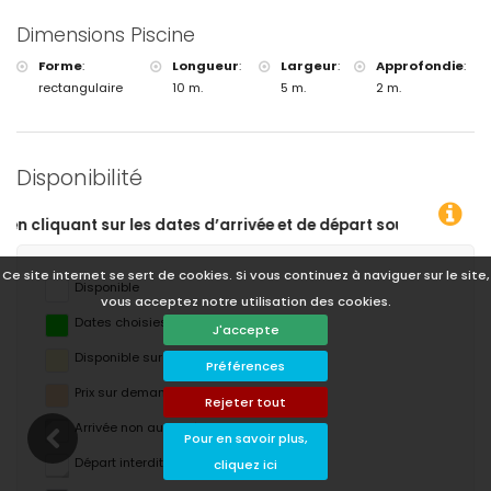
Dimensions Piscine
Forme
:
Longueur
:
Largeur
:
Approfondie
:
rectangulaire
10 m.
5 m.
2 m.
Disponibilité
 départ souhaitées !
Ce site internet se sert de cookies. Si vous continuez à naviguer sur le site,
Disponible
vous acceptez notre utilisation des cookies.
Dates choisies
J'accepte
Disponible sur demande
Préférences
Prix ​​sur demande
Rejeter tout
Arrivée non autorisée
Pour en savoir plus,
Départ interdit
cliquez ici