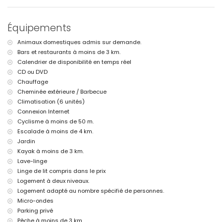
maison)
plage la plus proche : Altea la Olla (à moins de 3 kilomètres de la
maison)
Équipements
port le plus proche : Campomanus (à moins de 5 kilomètres de la
maison)
Animaux domestiques admis sur demande.
aéroport le plus proche : Alicante (à moins de 100 kilomètres de la
Bars et restaurants à moins de 3 km.
maison)
Calendrier de disponibilité en temps réel
deuxième aéroport le plus proche : Valence (> 100 kilomètres)
transports en commun à proximité : train à moins de 3 kilomètres
CD ou DVD
veuillez consulter si les animaux de compagnie sont autorisés
Chauffage
L'hébergement est très adapté aux familles avec enfants
Cheminée extérieure / Barbecue
Climatisation (6 unités)
Équipements et services inclus dans le prix de location de cette
maison de vacances
Connexion Internet
Cyclisme à moins de 50 m.
internet (WiFi)
Escalade à moins de 4 km.
aspirateur, fer à repasser et planche à repasser
linge de lit, serviettes et 2 lits supplémentaires
Jardin
Kayak à moins de 3 km.
Équipements et services en supplément
Lave-linge
petit-déjeuner
Linge de lit compris dans le prix
chauffage central et climatisation
Logement à deux niveaux.
Logement adapté au nombre spécifié de personnes.
Loisirs et activités pour vos vacances à Altea, Costa Blanca
Micro-ondes
boîte de nuit, bar et promenade (à moins de 5 kilomètres de la
Parking privé
maison)
Pêche à moins de 3 km.
parc d'attractions (Terra Mitica), parc à thème (Terra Mitica), zoo