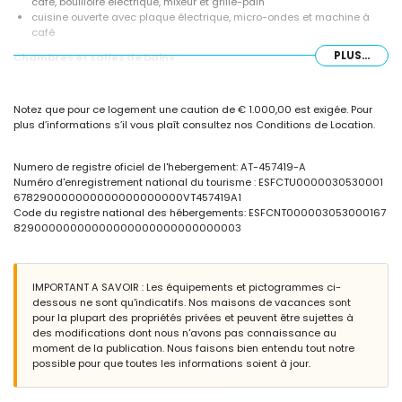
café, bouilloire électrique, mixeur et grille-pain
cuisine ouverte avec plaque électrique, micro-ondes et machine à
café
PLUS...
Chambres et salles de bains
chambre avec climatisation et lit superposé
2 chambres avec climatisation, chacune avec lit double
Notez que pour ce logement une caution de € 1.000,00 est exigée. Pour
chambre avec climatisation et 2 lits simples
plus d’informations s’il vous plaît consultez nos Conditions de Location.
salle de bains attenante avec lavabo simple, douche et toilettes
salle de bains avec double lavabo, douche et toilettes
salle de bains supplémentaire
Numero de registre oficiel de l'hebergement: AT-457419-A
Numéro d'enregistrement national du tourisme : ESFCTU0000030530001
Extérieur de cette maison de vacances
678290000000000000000000VT457419A1
grand terrain clos
Code du registre national des hébergements: ESFCNT000003053000167
piscine privée mesurant 9m x 4m
82900000000000000000000000000003
jardin avec gravier, arbres et meubles de jardin avec chaises longues
3 terrasses, dont 1 couverte
barbecue
douche extérieure
IMPORTANT A SAVOIR : Les équipements et pictogrammes ci-
espace de vie extérieur et salle à manger extérieure
dessous ne sont qu'indicatifs. Nos maisons de vacances sont
3 places de parking privées
pour la plupart des propriétés privées et peuvent être sujettes à
des modifications dont nous n'avons pas connaissance au
Informations supplémentaires
moment de la publication. Nous faisons bien entendu tout notre
possible pour que toutes les informations soient à jour.
ville la plus proche : Altea la Vieja (à moins de 2 kilomètres de la
maison)
rive ou rivage le plus proche : Altea (à moins de 3 kilomètres de la