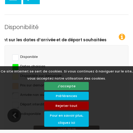
Disponibilité
uhaitées !
Disponible
Dates choisies
Ce site internet se sert de cookies. Si vous continuez à naviguer sur le site,
Disponible sur demande
vous acceptez notre utilisation des cookies.
Prix ​​sur demande
J'accepte
Arrivée non autorisée
Préférences
Départ interdit
Rejeter tout
Indisponible
Pour en savoir plus,
cliquez ici
août 2026