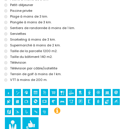
(Terra Natura), parc aquatique (Agualandia et Mundomar) (à moins
Petit-déjeuner
de 10 kilomètres de la maison)
Piscine privée
Plage à moins de 3 km.
Sites et culture à Altea, Costa Blanca
Plongée à moins de 3 km.
lieu historique (Casco Antiguo Altea) (à moins de 5 kilomètres de
Sentiers de randonnée à moins de 1 km.
l'hébergement)
Serviettes
musée (Musée du Chocolat) (à moins de 10 kilomètres de
Snorkeling à moins de 3 km.
l'hébergement)
Supermarché à moins de 2 km.
Sports
Taille de la parcelle 1200 m2.
golf (Don Cayo, Altea), randonnée, VTT et cyclisme (à moins de 1000
Taille du bâtiment 140 m2.
mètres de la maison)
Télévision
escalade, kayak, pêche, plongée et snorkeling (à moins de 5
Télévision par câble/satellite
kilomètres de la maison)
Terrain de golf à moins de 1 km.
VTT à moins de 200 m.