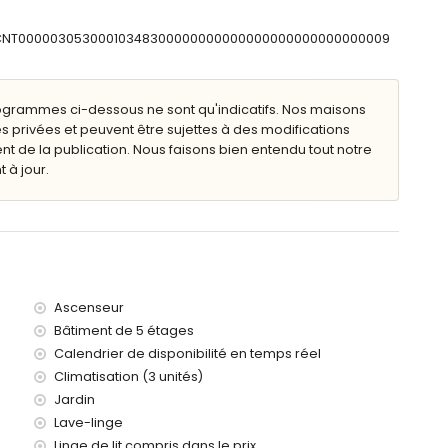
ESFCNT00000305300010348300000000000000000000000000009
ie sont acceptés
'un ascenseur.
enfants
ogrammes ci-dessous ne sont qu'indicatifs. Nos maisons
 la location de l'appartement
s privées et peuvent être sujettes à des modifications
passer
de la publication. Nous faisons bien entendu tout notre
 à jour.
eures sur 24
Ascenseur
Bâtiment de 5 étages
Calendrier de disponibilité en temps réel
Climatisation (3 unités)
Jardin
Lave-linge
Linge de lit compris dans le prix