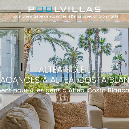
Louer une
maison de vacances à Denia
ou région avoisinante
ALTEA SOLEIL
ACANCES À ALTEA, COSTA BLA
nt pour 4 les gens à Altea, Costa Blanc