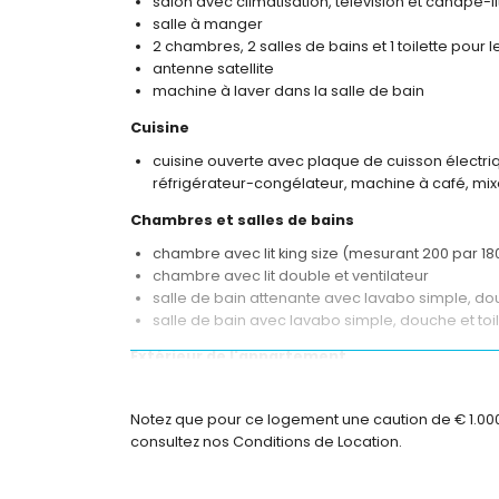
salon avec climatisation, télévision et canapé-li
salle à manger
2 chambres, 2 salles de bains et 1 toilette pour le
antenne satellite
machine à laver dans la salle de bain
Cuisine
cuisine ouverte avec plaque de cuisson électriq
réfrigérateur-congélateur, machine à café, mixeu
Chambres et salles de bains
chambre avec lit king size (mesurant 200 par 18
chambre avec lit double et ventilateur
salle de bain attenante avec lavabo simple, do
salle de bain avec lavabo simple, douche et toi
Extérieur de l'appartement
piscine commune
beau jardin paysager avec des arbres
Notez que pour ce logement une caution de € 1.000,0
jardin communal gazonné avec des arbres
consultez nos Conditions de Location.
douche extérieure
Plus d'informations