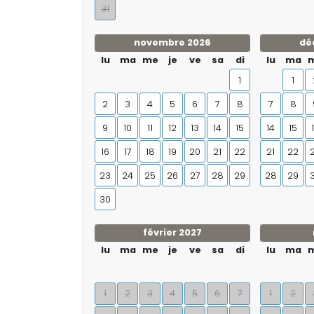
31
novembre 2026
dé
lu
ma
me
je
ve
sa
di
lu
ma
1
1
2
3
4
5
6
7
8
7
8
9
10
11
12
13
14
15
14
15
16
17
18
19
20
21
22
21
22
23
24
25
26
27
28
29
28
29
30
février 2027
lu
ma
me
je
ve
sa
di
lu
ma
1
2
3
4
5
6
7
1
2