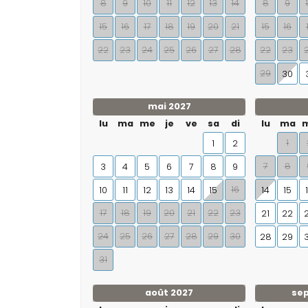
8
9
10
11
12
13
14
8
9
15
16
17
18
19
20
21
15
16
22
23
24
25
26
27
28
22
23
29
30
mai 2027
lu
ma
me
je
ve
sa
di
lu
ma
1
1
2
7
8
3
4
5
6
7
8
9
16
10
11
12
13
14
15
14
15
17
18
19
20
21
22
23
21
22
24
25
26
27
28
29
30
28
29
31
août 2027
se