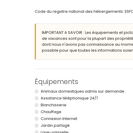
interdiction de fumer
Code du registre national des hébergements: 
merci de consulter si les animaux de compagn
L'immeuble où se trouve le logement dispose d
Le logement est très adapté aux familles avec 
IMPORTANT A SAVOIR : Les équipements et pict
Équipements et services inclus dans le prix de
de vacances sont pour la plupart des propriété
aspirateur et fer à repasser avec planche à re
dont nous n'avons pas connaissance au moment 
literie et serviettes
possible pour que toutes les informations soient
service de réception et service d'urgence 24 h
Équipements et services avec supplément
internet (fibre optique)
Équipements
service de blanchisserie
chauffage central et climatisation
Animaux domestiques admis sur demande.
Assistance téléphonique 24/7
Blanchisserie
Chauffage
Connexion Internet
Jardin partagé
Lave-vaisselle