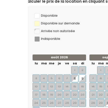
prix de la location en cliquant sur les dates d’arrivée 
Disponible
Disponible sur demande
Arrivée non autorisée
Indisponible
août 2026
se
lu
ma
me
je
ve
sa
di
lu
ma
1
2
1
3
4
5
6
7
7
8
8
9
10
11
12
13
14
15
16
14
15
17
18
19
20
21
22
23
21
22
24
25
26
27
28
29
30
28
29