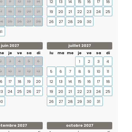
10
11
12
13
14
12
13
14
15
16
17
18
17
18
19
20
21
19
20
21
22
23
24
25
24
25
26
27
28
26
27
28
29
30
31
juin 2027
juillet 2027
me
je
ve
sa
di
lu
ma
me
je
ve
sa
di
2
3
4
5
6
1
2
3
4
9
10
11
12
13
5
6
7
8
9
10
11
16
17
18
19
20
12
13
14
15
16
17
18
23
24
25
26
27
19
20
21
22
23
24
25
30
26
27
28
29
30
31
ptembre 2027
octobre 2027