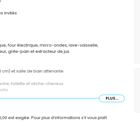
t
s invités
ue, four électrique, micro-ondes, lave-vaisselle,
r, grille-pain et extracteur de jus
0 cm) et salle de bain attenante
uche, toilette et sèche-cheveux
lette
PLUS...
0 est exigée. Pour plus d’informations s’il vous plaît