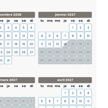
cembre 2026
janvier 2027
me
je
ve
sa
di
lu
ma
me
je
ve
sa
di
2
3
4
5
6
1
2
3
9
10
11
12
13
4
5
6
7
8
9
10
15
16
17
16
17
18
19
20
11
12
13
14
18
19
20
21
22
23
24
23
24
25
26
27
25
26
27
28
29
30
31
30
31
mars 2027
avril 2027
me
je
ve
sa
di
lu
ma
me
je
ve
sa
di
1
2
3
4
3
4
5
6
7
5
6
7
8
9
10
11