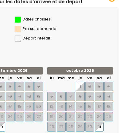
et de départ souhaitées !
Dates choisies
Prix ​​sur demande
Départ interdit
ptembre 2026
octobre 2026
me
je
ve
sa
di
lu
ma
me
je
ve
sa
di
2
3
4
5
6
2
3
4
1
9
10
11
12
13
5
6
7
8
9
10
11
16
17
18
19
20
12
13
14
15
16
17
18
23
24
25
26
27
19
20
21
22
23
24
25
26
27
28
29
30
30
31