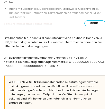
Küche
Küche mit Elektroherd, Elektrobackofen, Mikrowelle, Geschirrspüler,
Kühlschrank mit Gefrierfach, Kaffeemaschine, Wasserkocher, Mixer
und Toaster
MEHR...
Schlafzimmer und Badezimmer
Schlafzimmer mit Klimaanlage und Kingsize-Bett (200 x 200 cm)
Schlafzimmer mit Klimaanlage und Queensize-Bett (200 x 150 cm)
Bitte beachten Sie, dass für diese Unterkunft eine Kaution in Höhe von €
Schlafzimmer mit Klimaanlage und 2 Einzelbetten (200 x 90 cm)
500,00 hinterlegt werden muss. Für weitere Informationen beachten Sie
Badezimmer mit Waschbecken, Badewanne/Dusche-Kombination und
bitte die Buchungsbedingungen.
Toilette
Badezimmer mit Waschbecken, Dusche und Toilette
Badezimmer mit Waschbecken und Toilette
Offizielle Identifikationsnummer der Unterkunft: VT-496316-A
Nationale Tourismusregistrierungsnummer: ESFCTU0000030380007973
Außenbereich der Villa
3700000000000000000VT-496316-A8
eingezäuntes Grundstück
privater Pool
wunderschöner Garten mit Rasenflächen, Bäumen und Gartenmöbeln
mit Liegen
WICHTIG ZU WISSEN: Die nachstehenden Ausstattungsmerkmale
2 Terrassen
und Piktogramme sind nur eine Richtlinie. Unsere Ferienhäuser
außen Sitzbereich
befinden sich größtenteils in Privatbesitz und können Änderungen
2 private, eingezäunte Parkplätze
unterliegen, die uns zum Zeitpunkt der Veröffentlichung nicht
bekannt sind. Wir bemühen uns natürlich, alle Informationen
Weitere Informationen
aktuell zu halten.
nächste Stadt: Moraira (innerhalb von 1000 Metern von der Villa)