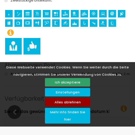
Zweistöckige Unterkunft.
Abmessungen Pool
Diese Webseite verwendet Cookies. Wenn Sie weiter durch die Seite
Form
:
rechteckig
Länge
:
8 m.
Breite
:
4 m.
Tiefe
:
2 m.
navigieren, stimmen Sie unserer Verwendung von Cookies zu.
Ich akzeptiere
Einstellungen
Verfügbarkeit
Alles ablehnen
An- und Abreisedatum klicken!
Mehr Info finden Sie
hier
Verfügbar