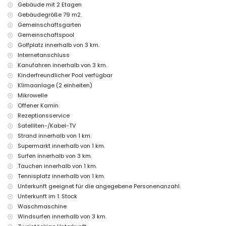
Gebäude mit 2 Etagen
Tennis und Tauchen (innerhalb von 1000 Metern vom Haus)
Gebäudegröße 79 m2.
Golf, Radfahren, Kanufahren, Angeln, Surfen und Windsurfen
Gemeinschaftsgarten
(innerhalb von 5 Kilometern vom Haus)
Gemeinschaftspool
Golfplatz innerhalb von 3 km.
Internetanschluss
Kanufahren innerhalb von 3 km.
Kinderfreundlicher Pool verfügbar
Klimaanlage (2 einheiten)
Mikrowelle
Offener Kamin
Rezeptionsservice
Satelliten-/Kabel-TV
Strand innerhalb von 1 km.
Supermarkt innerhalb von 1 km.
Surfen innerhalb von 3 km.
Tauchen innerhalb von 1 km.
Tennisplatz innerhalb von 1 km.
Unterkunft geeignet für die angegebene Personenanzahl.
Unterkunft im 1. Stock
Waschmaschine
Windsurfen innerhalb von 3 km.