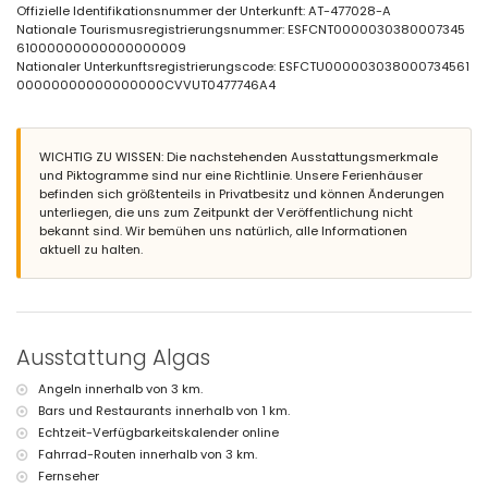
Außendusche
Offizielle Identifikationsnummer der Unterkunft: AT-477028-A
Nationale Tourismusregistrierungsnummer: ESFCNT0000030380007345
Weitere Informationen
61000000000000000009
nächste Stadt innerhalb von 1000 Metern vom Haus
Nationaler Unterkunftsregistrierungscode: ESFCTU000003038000734561
nächster Strand innerhalb von 1000 Metern vom Haus
00000000000000000CVVUT0477746A4
nächster Hafen innerhalb von 2 Kilometern vom Haus
nächster Flughafen: Altet, Alicante (> 100 Kilometer)
nächster Flughafen: Manises, Valencia (> 100 Kilometer)
WICHTIG ZU WISSEN: Die nachstehenden Ausstattungsmerkmale
nahe öffentliche Verkehrsmittel: Bus innerhalb von 2 Kilometern
und Piktogramme sind nur eine Richtlinie. Unsere Ferienhäuser
Haustiere sind nicht erlaubt
befinden sich größtenteils in Privatbesitz und können Änderungen
Einrichtungen und Dienstleistungen, die im Mietpreis des Hauses
unterliegen, die uns zum Zeitpunkt der Veröffentlichung nicht
enthalten sind
bekannt sind. Wir bemühen uns natürlich, alle Informationen
aktuell zu halten.
Rezeptionsservice
Einrichtungen und Dienstleistungen gegen Aufpreis
Internet (WiFi)
mit Klimaanlage
Ausstattung Algas
Unterhaltung und Freizeitaktivitäten für Ihren Urlaub in Moraira,
Costa Blanca
Angeln innerhalb von 3 km.
Bars und Restaurants innerhalb von 1 km.
Bar (innerhalb von 500 Metern vom Haus)
Diskothek und Promenade (innerhalb von 1000 Metern vom Haus)
Echtzeit-Verfügbarkeitskalender online
Nachtclub (innerhalb von 5 Kilometern vom Haus)
Fahrrad-Routen innerhalb von 3 km.
Fernseher
Sport