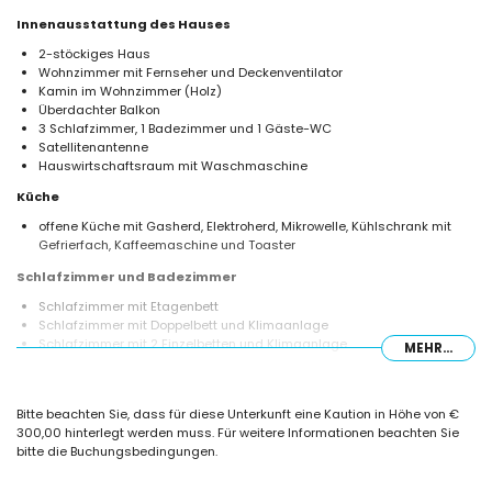
Innenausstattung des Hauses
2-stöckiges Haus
Wohnzimmer mit Fernseher und Deckenventilator
Kamin im Wohnzimmer (Holz)
Überdachter Balkon
3 Schlafzimmer, 1 Badezimmer und 1 Gäste-WC
Satellitenantenne
Hauswirtschaftsraum mit Waschmaschine
Küche
offene Küche mit Gasherd, Elektroherd, Mikrowelle, Kühlschrank mit
Gefrierfach, Kaffeemaschine und Toaster
Schlafzimmer und Badezimmer
Schlafzimmer mit Etagenbett
Schlafzimmer mit Doppelbett und Klimaanlage
Schlafzimmer mit 2 Einzelbetten und Klimaanlage
MEHR...
Badezimmer mit Dusche
Außenbereich des Hauses
Bitte beachten Sie, dass für diese Unterkunft eine Kaution in Höhe von €
eingezäuntes Grundstück
300,00 hinterlegt werden muss. Für weitere Informationen beachten Sie
Gemeinschaftspool
bitte die Buchungsbedingungen.
Kinderschwimmingpool
Gemeinschaftsgarten mit Kies und Bäumen