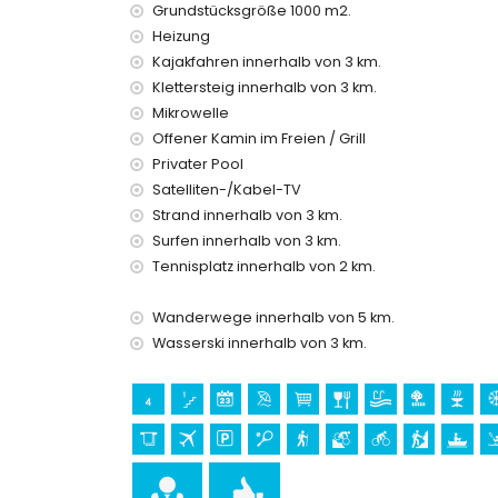
Bügeleisen und Bügelbrett
Grundstücksgröße 1000 m2.
Bettwäsche und Handtücher
Heizung
Rezeptionsservice und 24-Stunden-Notdienst
Kajakfahren innerhalb von 3 km.
Zentralheizung und Klimaanlage
Klettersteig innerhalb von 3 km.
Ausstattung und Dienstleistungen gegen Aufp
Mikrowelle
Flughafentransfer
Offener Kamin im Freien / Grill
Poolheizung
Privater Pool
Kinderbett (auf Anfrage)
Satelliten-/Kabel-TV
Strand innerhalb von 3 km.
Unterhaltung und Freizeitaktivitäten für Ihren
Surfen innerhalb von 3 km.
Theater, Nachtclub, Bar, Promenade (El Arenal 
Tennisplatz innerhalb von 2 km.
Sehenswürdigkeiten und Kultur in Javea, Cost
Wanderwege innerhalb von 5 km.
Museum (Historische Altstadt, Javea), Kirche (Ju
Wasserski innerhalb von 3 km.
Javea), Denkmal (Historische Altstadt, Javea), 
historische Stätte (Historische Altstadt und Jave
Burg (Portal de la Vila und Denia) (weniger als 2
Sport
Tennis, Wandern, Mountainbiking, Radfahren, Kle
Schnorcheln, Surfen, Windsurfen und Wasserski (w