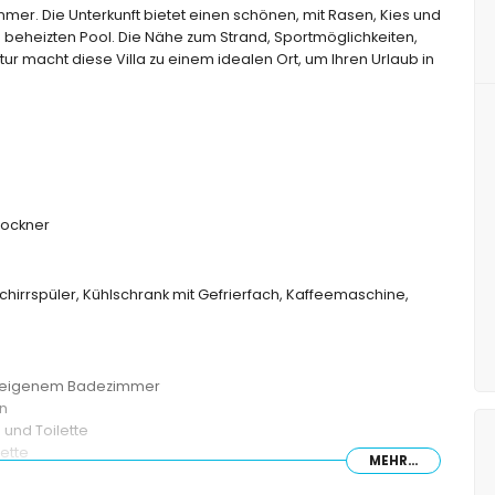
mmer. Die Unterkunft bietet einen schönen, mit Rasen, Kies und
beheizten Pool. Die Nähe zum Strand, Sportmöglichkeiten,
r macht diese Villa zu einem idealen Ort, um Ihren Urlaub in
ockner
chirrspüler, Kühlschrank mit Gefrierfach, Kaffeemaschine,
nd eigenem Badezimmer
en
und Toilette
ette
MEHR...