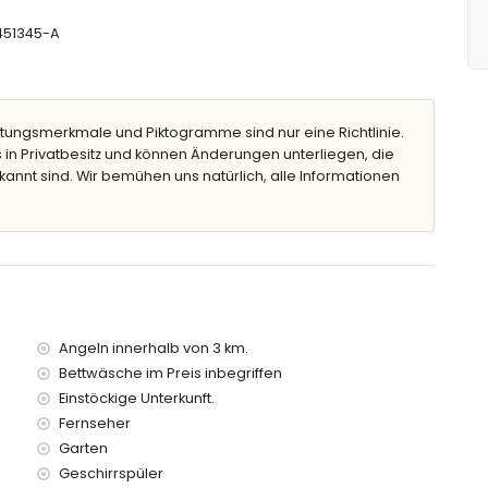
-451345-A
 Maßen 10m x 5m und 2m tief
artenmöbeln mit Liegen
tungsmerkmale und Piktogramme sind nur eine Richtlinie.
 in Privatbesitz und können Änderungen unterliegen, die
llplätze
kannt sind. Wir bemühen uns natürlich, alle Informationen
n der Villa entfernt)
iger als 3 Kilometer von der Villa entfernt)
als 3 Kilometer von der Villa entfernt)
als 5 Kilometer von der Villa entfernt)
Kilometer von der Villa entfernt)
ometer von der Villa entfernt)
Angeln innerhalb von 3 km.
Kilometer)
Bettwäsche im Preis inbegriffen
Einstöckige Unterkunft.
it Kindern
Fernseher
 der Villa enthalten
Garten
Geschirrspüler