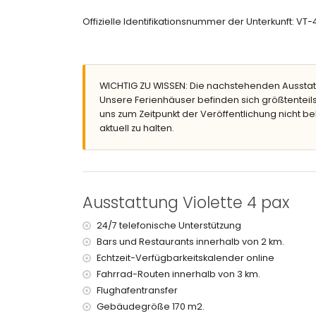
eingezäuntes Grundstück
Offizielle Identifikationsnummer der Unterkunft: VT
nierenförmiger beheizter privater Pool mit den
schöner Garten mit Rasen, Kies, Bäumen und G
2 Terrassen, wovon eine überdacht ist
Grill
WICHTIG ZU WISSEN: Die nachstehenden Ausstat
Außen-Sitzbereich und Außen-Essbereich
Unsere Ferienhäuser befinden sich größtenteils
privater, überdachter Parkplatz und 2 private Ste
uns zum Zeitpunkt der Veröffentlichung nicht be
Weitere Informationen
aktuell zu halten.
Nächste Stadt: Javea (weniger als 5 Kilometer vo
Nächster Fluss oder Ufer: Mittelmeer, Javea (wen
Nächster Strand: Barraca-Bucht, Javea (weniger 
Nächster Hafen: Duanes del Mar, Javea (weniger 
Ausstattung Violette 4 pax
Nächster Park: La Guardia, Javea (weniger als 3 
Nächster Flughafen: Alicante (weniger als 100 Kil
24/7 telefonische Unterstützung
Zweiter nächster Flughafen: Valencia (über 100 
Bars und Restaurants innerhalb von 2 km.
Haustiere sind nicht erlaubt
Echtzeit-Verfügbarkeitskalender online
Die Unterkunft eignet sich sehr gut für Familien m
Fahrrad-Routen innerhalb von 3 km.
Ausstattung und Dienstleistungen im Mietpreis
Flughafentransfer
Internet (WiFi)
Gebäudegröße 170 m2.