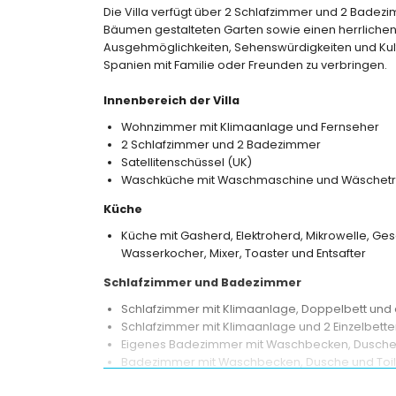
Die Villa verfügt über 2 Schlafzimmer und 2 Badezi
Bäumen gestalteten Garten sowie einen herrlichen 
Ausgehmöglichkeiten, Sehenswürdigkeiten und Kultu
Spanien mit Familie oder Freunden zu verbringen.
Innenbereich der Villa
Wohnzimmer mit Klimaanlage und Fernseher
2 Schlafzimmer und 2 Badezimmer
Satellitenschüssel (UK)
Waschküche mit Waschmaschine und Wäschetr
Küche
Küche mit Gasherd, Elektroherd, Mikrowelle, Ges
Wasserkocher, Mixer, Toaster und Entsafter
Schlafzimmer und Badezimmer
Schlafzimmer mit Klimaanlage, Doppelbett u
Schlafzimmer mit Klimaanlage und 2 Einzelbett
Eigenes Badezimmer mit Waschbecken, Dusche 
Badezimmer mit Waschbecken, Dusche und Toil
Außenbereich der Villa