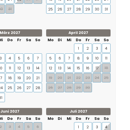
30
31
25
26
27
28
29
30
31
März 2027
April 2027
Mi
Do
Fr
Sa
So
Mo
Di
Mi
Do
Fr
Sa
So
1
2
3
4
3
4
5
6
7
5
6
7
8
9
10
11
18
10
11
12
13
14
12
13
14
15
16
17
19
20
21
22
23
24
25
17
18
19
20
21
26
27
28
29
30
24
25
26
27
28
31
Juni 2027
Juli 2027
Mi
Do
Fr
Sa
So
Mo
Di
Mi
Do
Fr
Sa
So
2
3
4
5
6
1
2
3
4