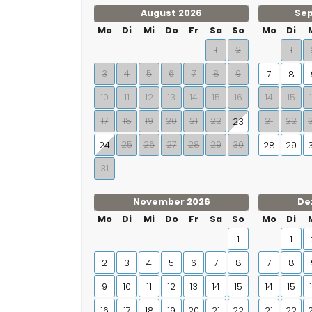
August 2026
Se
Mo
Di
Mi
Do
Fr
Sa
So
Mo
Di
1
2
1
3
4
5
6
7
8
9
7
8
10
11
12
13
14
15
16
14
15
17
18
19
20
21
22
21
22
23
25
26
27
28
29
30
24
28
29
31
November 2026
De
Mo
Di
Mi
Do
Fr
Sa
So
Mo
Di
1
1
2
3
4
5
6
7
8
7
8
9
10
11
12
13
14
15
14
15
16
17
18
19
20
21
22
21
22