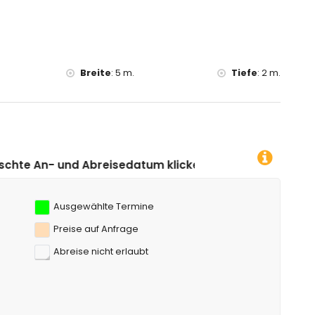
 als 10 Kilometer von der Villa entfernt)
Breite
:
5 m.
Tiefe
:
2 m.
sedatum klicken!
Ausgewählte Termine
Preise auf Anfrage
Abreise nicht erlaubt