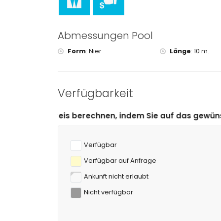
Golf (Javea Golf Club, Javea) und Reiten (weniger
Abmessungen Pool
Form
:
Nier
Länge
:
10 m.
Verfügbarkeit
erechnen, indem Sie auf das gewünschte An- und Abrei
Verfügbar
Verfügbar auf Anfrage
Ankunft nicht erlaubt
Nicht verfügbar