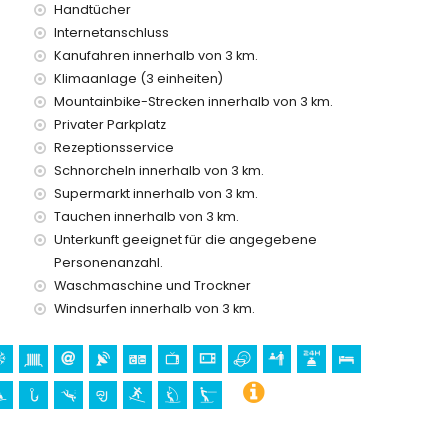
Handtücher
Internetanschluss
Kanufahren innerhalb von 3 km.
Klimaanlage (3 einheiten)
reis
Mountainbike-Strecken innerhalb von 3 km.
Privater Parkplatz
Rezeptionsservice
Schnorcheln innerhalb von 3 km.
Supermarkt innerhalb von 3 km.
 Urlaub in Javea, Costa Blanca
Tauchen innerhalb von 3 km.
und Javea) (weniger als 5 Kilometer vom Haus entfernt)
Unterkunft geeignet für die angegebene
a Blanca
Personenanzahl.
Waschmaschine und Trockner
ngfrau von Loreto, Javea), Ruinen (Historische Altstadt,
Windsurfen innerhalb von 3 km.
architektonisches Gebäude (Historische Altstadt, Javea),
a) (weniger als 5 Kilometer von der Unterkunft entfernt)
5 Kilometer von der Unterkunft entfernt)
ttern, Kanufahren, Kajakfahren, Fischen, Tauchen,
eniger als 5 Kilometer von der Villa entfernt)