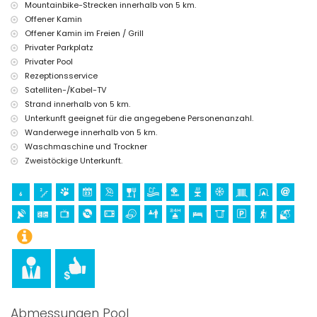
Costa Blanca
Mountainbike-Strecken innerhalb von 5 km.
Offener Kamin
Bar (innerhalb von 5 Kilometern vom Haus)
Offener Kamin im Freien / Grill
Sehenswürdigkeiten und Kultur in Jávea, Costa Blanca
Privater Parkplatz
Burg (Dénia) (innerhalb von 25 Kilometern von der Unterkunft)
Privater Pool
Rezeptionsservice
Sport
Satelliten-/Kabel-TV
Wandern und Mountainbiking (innerhalb von 5 Kilometern von der
Strand innerhalb von 5 km.
Villa)
Unterkunft geeignet für die angegebene Personenanzahl.
Tennis, Golf und Reiten (innerhalb von 10 Kilometern von der Villa)
Wanderwege innerhalb von 5 km.
Waschmaschine und Trockner
Zweistöckige Unterkunft.
Abmessungen Pool