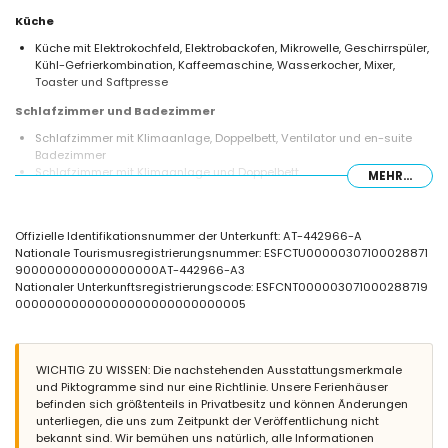
Küche
Küche mit Elektrokochfeld, Elektrobackofen, Mikrowelle, Geschirrspüler,
Kühl-Gefrierkombination, Kaffeemaschine, Wasserkocher, Mixer,
Toaster und Saftpresse
Schlafzimmer und Badezimmer
Schlafzimmer mit Klimaanlage, Doppelbett, Ventilator und en-suite
Badezimmer
Schlafzimmer mit Klimaanlage und Doppelbett
MEHR...
Schlafzimmer mit Klimaanlage und 2 Einzelbetten
En-suite Badezimmer mit Einzelwaschbecken, Badewanne, Dusche
und Toilette
Offizielle Identifikationsnummer der Unterkunft: AT-442966-A
Badezimmer mit Doppelwaschbecken, Badewanne und Toilette
Nationale Tourismusregistrierungsnummer: ESFCTU00000307100028871
Außenbereich der Villa
900000000000000000AT-442966-A3
Nationaler Unterkunftsregistrierungscode: ESFCNT000003071000288719
Eingezäuntes Grundstück
00000000000000000000000000005
Privater Pool mit den Maßen 12m x 6m und 2m Tiefe
Herrlicher Garten mit Rasen, Kies, Bäumen und Gartenmöbeln mit
Sonnenliegen
2 Terrassen
WICHTIG ZU WISSEN: Die nachstehenden Ausstattungsmerkmale
Grill
und Piktogramme sind nur eine Richtlinie. Unsere Ferienhäuser
Außendusche
befinden sich größtenteils in Privatbesitz und können Änderungen
Sitzbereich im Freien und Essbereich im Freien
unterliegen, die uns zum Zeitpunkt der Veröffentlichung nicht
4 private überdachte Parkplätze
bekannt sind. Wir bemühen uns natürlich, alle Informationen