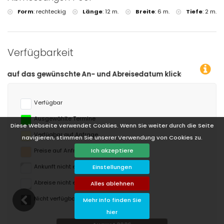
Form
:
rechteckig
Länge
:
12 m.
Breite
:
6 m.
Tiefe
:
2 m.
Verfügbarkeit
n- und Abreisedatum klicken!
Verfügbar
Ausgewählte Termine
Diese Webseite verwendet Cookies. Wenn Sie weiter durch die Seite
Verfügbar auf Anfrage
navigieren, stimmen Sie unserer Verwendung von Cookies zu.
Ich akzeptiere
Preise auf Anfrage
Ankunft nicht erlaubt
Einstellungen
Abreise nicht erlaubt
Alles ablehnen
Nicht verfügbar
Mehr Info finden Sie
hier