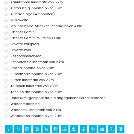
Zusatzbett und Kinderbett (auf Anfrage)
Kanufahren innerhalb von 5 km.
Klettersteig innerhalb von 5 km.
Unterhaltungs- und Freizeitaktivitäten für Ihren Urlaub in Jávea,
Klimaanlage (4 einheiten)
Costa Blanca
Mikrowelle
Kino, Theater, Diskothek, Bar, Promenade (El Arenal und Jávea)
Mountainbike-Strecken innerhalb von 4 km.
(innerhalb von 5 Kilometern vom Haus)
Offener Kamin
Sehenswürdigkeiten und Kultur in Jávea, Costa Blanca
Offener Kamin im Freien / Grill
Privater Parkplatz
Museum (Histórico de Jávea), Kirche (Virgen de Loreto, Puerto, Jávea),
Privater Pool
Ruine (Pueblo Histórico, Jávea), Denkmal (Molinos de Viento, Jávea),
Architektonisches Gebäude (Pueblo Histórico, Jávea), Historischer Ort
Rezeptionsservice
(Histórico und Jávea) (innerhalb von 5 Kilometern von der Unterkunft)
Schnorcheln innerhalb von 2 km.
Burg (Portal de la Vila und Dénia) (innerhalb von 25 Kilometern von der
Strand innerhalb von 2 km.
Unterkunft)
Supermarkt innerhalb von 2 km.
Sport
Surfen innerhalb von 2 km.
Tauchen innerhalb von 2 km.
Tennis, Mountainbiking, Radfahren, Klettern, Kanufahren, Kajakfahren,
Tennisplatz innerhalb von 3 km.
Angeln, Tauchen, Schnorcheln, Surfen, Windsurfen und Wasserski
(innerhalb von 5 Kilometern von der Villa)
Unterkunft geeignet für die angegebene Personenanzahl.
Golf (Jávea Golf Club, Jávea) und Reiten (innerhalb von 10 Kilometern
Waschmaschine
von der Villa)
Wasserski innerhalb von 2 km.
Windsurfen innerhalb von 2 km.