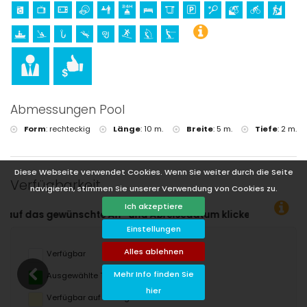
Abmessungen Pool
Form
:
rechteckig
Länge
:
10 m.
Breite
:
5 m.
Tiefe
:
2 m.
Diese Webseite verwendet Cookies. Wenn Sie weiter durch die Seite
Verfügbarkeit
navigieren, stimmen Sie unserer Verwendung von Cookies zu.
Ich akzeptiere
S
Einstellungen
Alles ablehnen
Verfügbar
Mehr Info finden Sie
Ausgewählte Termine
hier
Verfügbar auf Anfrage