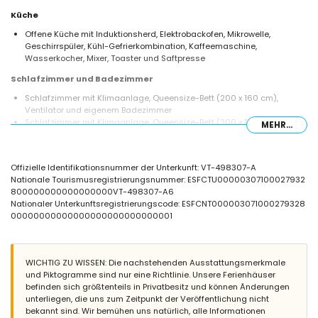
Küche
Offene Küche mit Induktionsherd, Elektrobackofen, Mikrowelle,
Geschirrspüler, Kühl-Gefrierkombination, Kaffeemaschine,
Wasserkocher, Mixer, Toaster und Saftpresse
Schlafzimmer und Badezimmer
Schlafzimmer mit Klimaanlage, Queensize-Bett (200 x 160 cm),
Ventilator und eigenem Badezimmer
Schlafzimmer mit Klimaanlage, Queensize-Bett (200 x 160 cm) und
MEHR...
Ventilator
Schlafzimmer mit Klimaanlage, 2 Einzelbetten (200 x 90 cm) und
Ventilator
Offizielle Identifikationsnummer der Unterkunft: VT-498307-A
Eigenes Badezimmer mit Einzelwaschbecken, Dusche und WC
Nationale Tourismusregistrierungsnummer: ESFCTU00000307100027932
Badezimmer mit Doppelwaschbecken, Dusche und WC
800000000000000000VT-498307-A6
Außenbereich der Villa
Nationaler Unterkunftsregistrierungscode: ESFCNT000003071000279328
00000000000000000000000000001
Eingezäuntes Grundstück
Privater Pool mit den Maßen 10m x 5m und 2m Tiefe
Schöner Rasen mit Gartenmöbeln und Sonnenliegen
Überdachte Terrasse
WICHTIG ZU WISSEN: Die nachstehenden Ausstattungsmerkmale
Grill
und Piktogramme sind nur eine Richtlinie. Unsere Ferienhäuser
Außendusche
befinden sich größtenteils in Privatbesitz und können Änderungen
Sitz- und Essbereich im Freien
unterliegen, die uns zum Zeitpunkt der Veröffentlichung nicht
2 private Parkplätze
bekannt sind. Wir bemühen uns natürlich, alle Informationen