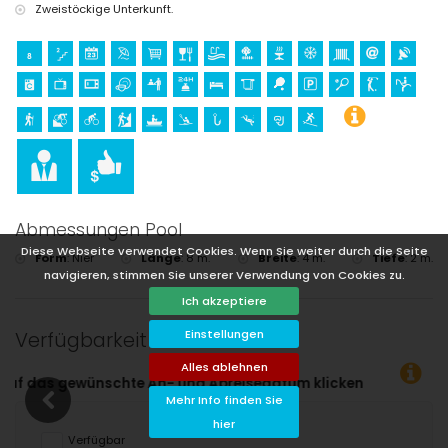
Zweistöckige Unterkunft.
Abmessungen Pool
Diese Webseite verwendet Cookies. Wenn Sie weiter durch die Seite
Form
:
Nier
Länge
:
8 m.
Breite
:
4 m.
Tiefe
:
2 m.
navigieren, stimmen Sie unserer Verwendung von Cookies zu.
Ich akzeptiere
Einstellungen
Verfügbarkeit
Alles ablehnen
en!
Mehr Info finden Sie
hier
Verfügbar