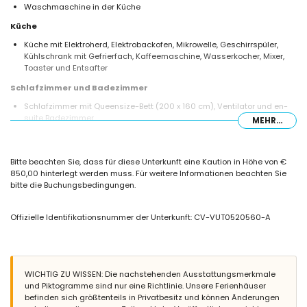
Waschmaschine in der Küche
Küche
Küche mit Elektroherd, Elektrobackofen, Mikrowelle, Geschirrspüler,
Kühlschrank mit Gefrierfach, Kaffeemaschine, Wasserkocher, Mixer,
Toaster und Entsafter
Schlafzimmer und Badezimmer
Schlafzimmer mit Queensize-Bett (200 x 160 cm), Ventilator und en-
suite Badezimmer
MEHR...
Schlafzimmer mit Queensize-Bett (200 x 160 cm) und Ventilator
Schlafzimmer mit 2 Einzelbetten (200 x 90 cm) und Ventilator
Schlafzimmer mit 2 Einzelbetten (200 x 90 cm)
Bitte beachten Sie, dass für diese Unterkunft eine Kaution in Höhe von €
en-suite Badezimmer mit Einzelwaschbecken, Badewanne und Toilette
850,00 hinterlegt werden muss. Für weitere Informationen beachten Sie
Badezimmer mit Einzelwaschbecken, Badewanne, Bidet und Toilette
bitte die Buchungsbedingungen.
Badezimmer mit Einzelwaschbecken, Badewanne und Toilette
Außenbereich der Villa
Offizielle Identifikationsnummer der Unterkunft: CV-VUT0520560-A
Großes und eingezäuntes Grundstück
Nierenförmiger privater Pool (8 m x 4 m, 2 m tief)
Wunderschöner Rasen mit Kieselsteinen, Bäumen und Gartenmöbeln
mit Sonnenliegen
Wintergarten
WICHTIG ZU WISSEN: Die nachstehenden Ausstattungsmerkmale
3 Terrassen, davon eine überdacht
und Piktogramme sind nur eine Richtlinie. Unsere Ferienhäuser
Außenküche und Grill
befinden sich größtenteils in Privatbesitz und können Änderungen
Sitz- und Essbereich im Freien