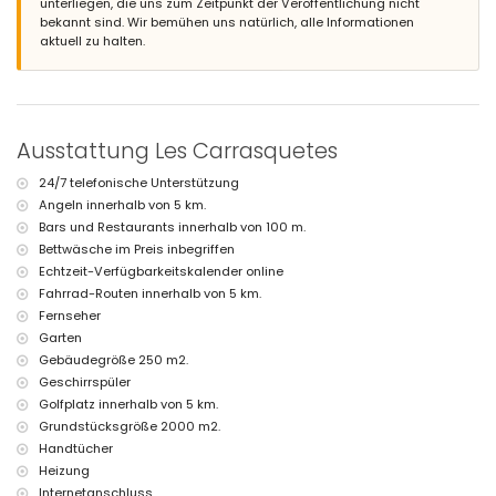
unterliegen, die uns zum Zeitpunkt der Veröffentlichung nicht
2 private überdachte Parkplätze und 3 private Parkplätze
bekannt sind. Wir bemühen uns natürlich, alle Informationen
aktuell zu halten.
Weitere Informationen
Nächste Stadt: Jávea (innerhalb von 1.000 Metern von der Villa)
Nächstgelegene Flussufer oder Küste: Mediterráneo, Jávea (innerhalb
von 5 Kilometern von der Villa)
Nächstgelegener Strand: La Grava, Jávea (innerhalb von 5 Kilometern
Ausstattung Les Carrasquetes
von der Villa)
Nächstgelegener Hafen: Aduanas del Mar, Jávea (innerhalb von 5
24/7 telefonische Unterstützung
Kilometern von der Villa)
Angeln innerhalb von 5 km.
Nächstgelegener Park: Montgó, Jávea (innerhalb von 5 Kilometern von
Bars und Restaurants innerhalb von 100 m.
der Villa)
Nächster Flughafen: Alicante (innerhalb von 100 Kilometern von der
Bettwäsche im Preis inbegriffen
Villa)
Echtzeit-Verfügbarkeitskalender online
Zweitnächster Flughafen: Valencia (> 100 Kilometer)
Fahrrad-Routen innerhalb von 5 km.
Haustiere sind nicht erlaubt
Fernseher
Die Unterkunft ist sehr geeignet für Familien mit Kindern
Garten
Einrichtungen und Dienstleistungen, die im Mietpreis der Villa
Gebäudegröße 250 m2.
inbegriffen sind
Geschirrspüler
Internet (Glasfaser)
Golfplatz innerhalb von 5 km.
Staubsauger und Bügeleisen mit Bügelbrett
Grundstücksgröße 2000 m2.
Bettwäsche und Handtücher
Handtücher
Rezeptionsservice und 24-Stunden-Notdienst
Heizung
Tischtennis
Internetanschluss