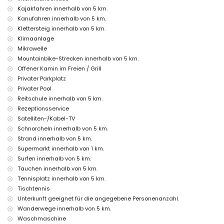
Zentralheizung und Klimaanlage
Kajakfahren innerhalb von 5 km.
Einrichtungen und Dienstleistungen gegen Aufpreis
Kanufahren innerhalb von 5 km.
Klettersteig innerhalb von 5 km.
Zustellbett und Kinderbetten (auf Anfrage)
Klimaanlage
Unterhaltungs- und Freizeitaktivitäten für Ihren Urlaub in Jávea,
Mikrowelle
Costa Blanca
Mountainbike-Strecken innerhalb von 5 km.
Kino, Theater, Bar und Promenade (Mediterráneo (Puerto)) (innerhalb
Offener Kamin im Freien / Grill
von 5 Kilometern vom Haus)
Privater Parkplatz
Sehenswürdigkeiten und Kultur in Jávea, Costa Blanca
Privater Pool
Reitschule innerhalb von 5 km.
Museum (Histórico de Jávea, Jávea), Kirche (Virgen de Loreto, Puerto,
Rezeptionsservice
Jávea), Ruine (Molinos de Viento, Jávea), Denkmal (Pueblo de Jávea,
Jávea), architektonisches Gebäude (Pueblo de Jávea, Jávea),
Satelliten-/Kabel-TV
historischer Ort (Pueblo de Jávea und Jávea) (innerhalb von 5
Schnorcheln innerhalb von 5 km.
Kilometern von der Unterkunft)
Strand innerhalb von 5 km.
Burg (Portal de la Vila und Denia) (innerhalb von 25 Kilometern von der
Supermarkt innerhalb von 1 km.
Unterkunft)
Surfen innerhalb von 5 km.
Sport
Tauchen innerhalb von 5 km.
Tennisplatz innerhalb von 5 km.
Tennis, Golf (Club de Golf Jávea), Reiten, Wandern, Mountainbiking,
Radfahren, Klettern, Kanufahren, Kajakfahren, Angeln, Tauchen,
Tischtennis
Schnorcheln und Surfen (innerhalb von 5 Kilometern von der Villa)
Unterkunft geeignet für die angegebene Personenanzahl.
Wanderwege innerhalb von 5 km.
Waschmaschine