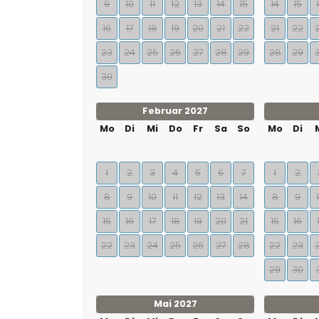
9
10
11
12
13
14
15
14
15
16
17
18
19
20
21
22
21
22
23
24
25
26
27
28
29
28
29
30
Februar 2027
Mo
Di
Mi
Do
Fr
Sa
So
Mo
Di
1
2
3
4
5
6
7
1
2
8
9
10
11
12
13
14
8
9
15
16
17
18
19
20
21
15
16
22
23
24
25
26
27
28
22
23
29
30
Mai 2027