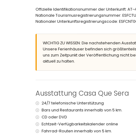
Eingezäuntes Grundstück
Offizielle Identifikationsnummer der Unterkunft: A
Nierenförmiger privater Pool mit den Maßen 9m
Nationale Tourismusregistrierungsnummer: ESF
Schöner Rasen mit Kies, Bäumen und Gartenmö
Nationaler Unterkunftsregistrierungscode: ESF
3 Terrassen, davon 2 überdacht
Außenküche und Grill
Sitzbereich im Freien und Essbereich im Freien
WICHTIG ZU WISSEN: Die nachstehenden Ausstat
2 private Parkplätze
Unsere Ferienhäuser befinden sich größtenteils
Dachterrasse
uns zum Zeitpunkt der Veröffentlichung nicht be
Weitere Informationen
aktuell zu halten.
Nächste Stadt: Xàbia (innerhalb von 5 Kilometern
Nächster Strand: El Arenal, Xàbia (innerhalb von 
Nächster Hafen: Aduanas del Mar, Xàbia (innerha
Nächster Flughafen: Alicante (innerhalb von 100 
Ausstattung Casa Que Sera
Zweitnächster Flughafen: Valencia (> 100 Kilome
Haustiere sind nicht erlaubt
24/7 telefonische Unterstützung
Die Unterkunft ist sehr geeignet für Familien mit 
Bars und Restaurants innerhalb von 5 km.
Einrichtungen und Dienstleistungen, die im Mie
CD oder DVD
Echtzeit-Verfügbarkeitskalender online
Internet (WiFi)
Staubsauger und Bügeleisen mit Bügelbrett
Fahrrad-Routen innerhalb von 5 km.