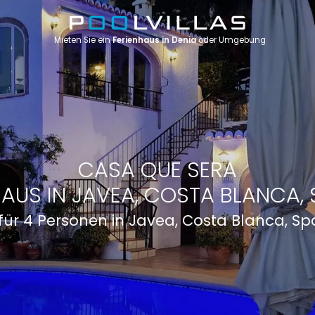
Mieten Sie ein
Ferienhaus in Denia
oder Umgebung
CASA QUE SERA
HAUS IN JAVEA, COSTA BLANCA, 
 für 4 Personen in Javea, Costa Blanca, S