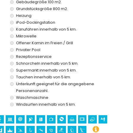
Gebäudegröße 100 m2.
Grundstücksgröße 800 m2.
Heizung
preis
iPod-Dockingstation
Kanufahren innerhalb von 5 km.
Mikrowelle
en Urlaub in Xàbia, Costa Blanca
Offener Kamin im Freien / Grill
rhalb von 5 Kilometern vom Haus)
Privater Pool
Rezeptionsservice
a Blanca
Schnorcheln innerhalb von 5 km.
n Bartolomé, Pueblo, Xàbia), Denkmal (Pueblo de Xàbia,
Supermarkt innerhalb von 5 km.
àbia, Xàbia), historischer Ort (Pueblo de Xàbia und Xàbia)
Tauchen innerhalb von 5 km.
Unterkunft geeignet für die angegebene
von 10 Kilometern von der Unterkunft)
Personenanzahl.
n 25 Kilometern von der Unterkunft)
Waschmaschine
Windsurfen innerhalb von 5 km.
ren, Klettern, Kanufahren, Kajakfahren, Angeln, Tauchen,
innerhalb von 5 Kilometern von der Villa)
n der Villa)