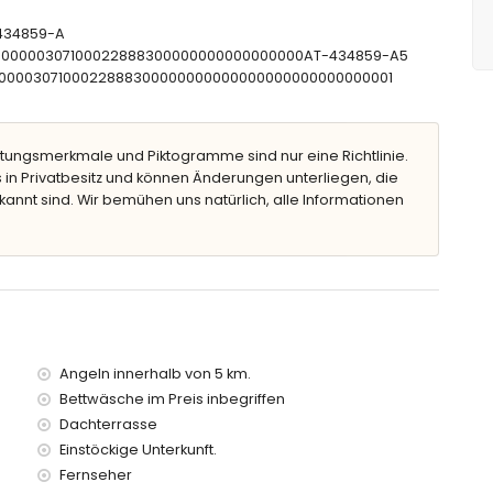
T-434859-A
 x 5m und 2m Tiefe
CTU00000307100022888300000000000000000AT-434859-A5
beln mit Sonnenliegen
CNT00000307100022888300000000000000000000000000001
tungsmerkmale und Piktogramme sind nur eine Richtlinie.
 in Privatbesitz und können Änderungen unterliegen, die
kannt sind. Wir bemühen uns natürlich, alle Informationen
 von der Villa)
5 Kilometern von der Villa)
lb von 5 Kilometern von der Villa)
Kilometern von der Villa)
ter)
Angeln innerhalb von 5 km.
Kindern
Bettwäsche im Preis inbegriffen
tpreis dieser Luxusvilla inbegriffen sind
Dachterrasse
Einstöckige Unterkunft.
Fernseher