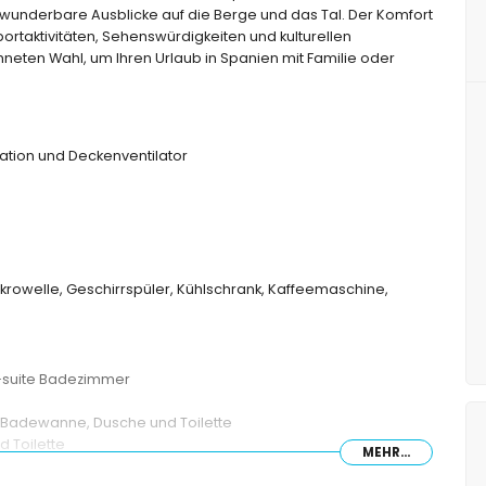
 wunderbare Ausblicke auf die Berge und das Tal. Der Komfort
ortaktivitäten, Sehenswürdigkeiten und kulturellen
eten Wahl, um Ihren Urlaub in Spanien mit Familie oder
ation und Deckenventilator
ikrowelle, Geschirrspüler, Kühlschrank, Kaffeemaschine,
n-suite Badezimmer
Badewanne, Dusche und Toilette
 Toilette
MEHR...