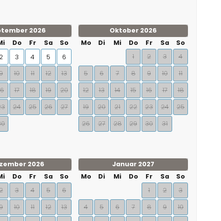
ptember 2026
Oktober 2026
Mi
Do
Fr
Sa
So
Mo
Di
Mi
Do
Fr
Sa
So
1
2
3
4
2
3
4
5
6
9
10
11
12
13
5
6
7
8
9
10
11
16
17
18
19
20
12
13
14
15
16
17
18
23
24
25
26
27
19
20
21
22
23
24
25
30
26
27
28
29
30
31
zember 2026
Januar 2027
Mi
Do
Fr
Sa
So
Mo
Di
Mi
Do
Fr
Sa
So
2
3
4
5
6
1
2
3
9
10
11
12
13
4
5
6
7
8
9
10