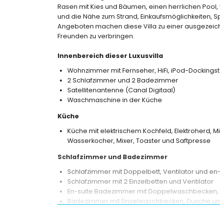
Rasen mit Kies und Bäumen, einen herrlichen Pool,
und die Nähe zum Strand, Einkaufsmöglichkeiten, Sp
Angeboten machen diese Villa zu einer ausgezeichn
Freunden zu verbringen.
Innenbereich dieser Luxusvilla
Wohnzimmer mit Fernseher, HiFi, iPod-Dockingst
2 Schlafzimmer und 2 Badezimmer
Satellitenantenne (Canal Digitaal)
Waschmaschine in der Küche
Küche
Küche mit elektrischem Kochfeld, Elektroherd, M
Wasserkocher, Mixer, Toaster und Saftpresse
Schlafzimmer und Badezimmer
Schlafzimmer mit Doppelbett, Ventilator und e
Schlafzimmer mit 2 Einzelbetten und Ventilator
En-suite Badezimmer mit Doppelwaschbecken, 
Badezimmer mit Einzelwaschbecken, Dusche und
Außenbereich dieser Luxusvilla