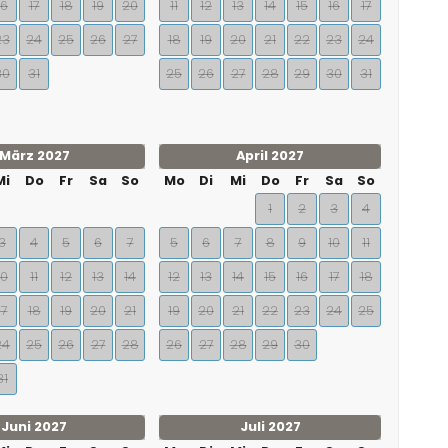
16
17
18
19
20
11
12
13
14
15
16
17
23
24
25
26
27
18
19
20
21
22
23
24
30
31
25
26
27
28
29
30
31
März 2027
April 2027
Mi
Do
Fr
Sa
So
Mo
Di
Mi
Do
Fr
Sa
So
1
2
3
4
3
4
5
6
7
5
6
7
8
9
10
11
10
11
12
13
14
12
13
14
15
16
17
18
17
18
19
20
21
19
20
21
22
23
24
25
24
25
26
27
28
26
27
28
29
30
31
Juni 2027
Juli 2027