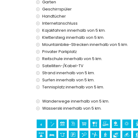
Bettwäsche und Handtücher
Garten
Rezeptionsservice und 24-Stunden-Notdienst
Geschirrspüler
Zentralheizung
Handtücher
Einrichtungen und Dienstleistungen gegen Auf
Internetanschluss
Kajakfahren innerhalb von 5 km.
Kinderbetten (auf Anfrage)
Klettersteig innerhalb von 5 km.
Unterhaltungs- und Freizeitaktivitäten für Ihr
Mountainbike-Strecken innerhalb von 5 km.
Diskothek, Bar und Promenade (El Arenal) (inne
Privater Parkplatz
Reitschule innerhalb von 5 km.
Sehenswürdigkeiten und Kultur in Xàbia, Cost
Satelliten-/Kabel-TV
Museum (Histórico de Xàbia, Xàbia), Kirche (Sa
Strand innerhalb von 5 km.
Xàbia), architektonisches Gebäude (Pueblo de X
Surfen innerhalb von 5 km.
(innerhalb von 5 Kilometern von der Unterkunft)
Tennisplatz innerhalb von 5 km.
Ruine (Molinos de Viento und Xàbia) (innerhalb 
Burg (Portal de la Vila und Dénia) (innerhalb vo
Wanderwege innerhalb von 5 km.
Sport
Wasserski innerhalb von 5 km.
Tennis, Reiten, Wandern, Mountainbiking, Radfah
Schnorcheln, Surfen, Windsurfen und Wasserski (
Golf (Xàbia Golf) (innerhalb von 10 Kilometern vo