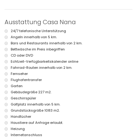
Weitere Informationen
nächste Stadt: Jávea (innerhalb von 5 Kilometern von der Villa)
Ausstattung Casa Nana
nächster Strand: El Puerto, Jávea (innerhalb von 5 Kilometern von der
Villa)
24/7 telefonische Unterstützung
nächster Hafen: Aduanas, Jávea (innerhalb von 5 Kilometern von der
Angeln innerhalb von 5 km.
Villa)
nächster Park: Montgó, Jávea (innerhalb von 2 Kilometern von der
Bars und Restaurants innerhalb von 2 km.
Villa)
Bettwäsche im Preis inbegriffen
nächster Flughafen: Alicante (innerhalb von 100 Kilometern von der
CD oder DVD
Villa)
Echtzeit-Verfügbarkeitskalender online
zweiter nächster Flughafen: Valencia (> 100 Kilometer)
Fahrrad-Routen innerhalb von 2 km.
bitte nachfragen, ob Haustiere erlaubt sind
Fernseher
Die Unterkunft ist sehr geeignet für Familien mit Kindern
Flughafentransfer
Einrichtungen und Dienstleistungen, die im Mietpreis der Villa
Garten
inbegriffen sind
Gebäudegröße 227 m2.
Internet (WiFi)
Geschirrspüler
Bügeleisen und Bügelbrett
Golfplatz innerhalb von 5 km.
Bettwäsche und Handtücher
Grundstücksgröße 1083 m2.
Rezeptionsservice und 24-Stunden-Notdienst
Handtücher
Zentralheizung und Klimaanlage
Haustiere auf Anfrage erlaubt.
Einrichtungen und Dienstleistungen gegen Aufpreis
Heizung
Flughafentransfer
Internetanschluss