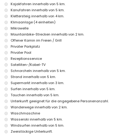
Zusatzbett und Kinderbetten/-wiegen (auf Anfrage)
Kajakfahren innerhalb von 5 km.
Kanufahren innerhalb von 5 km.
Unterhaltungs- und Freizeitaktivitäten für Ihren Urlaub in Jávea,
Costa Blanca
Klettersteig innerhalb von 4 km.
Klimaanlage (4 einheiten)
Kino, Theater, Bar, Promenade (Paseo Marítimo und Jávea) (innerhalb
Mikrowelle
von 5 Kilometern vom Haus)
Mountainbike-Strecken innerhalb von 2 km.
Sehenswürdigkeiten und Kultur in Jávea, Costa Blanca
Offener Kamin im Freien / Grill
Museum (Histórico de Jávea), Kirche (San Bartolomé, Jávea), Ruine
Privater Parkplatz
(Pueblo Histórico, Jávea), Denkmal (Molinos de Viento, Jávea),
Privater Pool
architektonisches Gebäude (Pueblo Histórico, Jávea) und historischer
Rezeptionsservice
Ort (Histórico de Jávea) (innerhalb von 5 Kilometern von der
Satelliten-/Kabel-TV
Unterkunft)
Schnorcheln innerhalb von 5 km.
Burg (Portal de la Vila und Denia) (innerhalb von 25 Kilometern von der
Unterkunft)
Strand innerhalb von 5 km.
Supermarkt innerhalb von 3 km.
Sport
Surfen innerhalb von 5 km.
Golf (La Sella Golf, Denia), Wandern, Mountainbiking, Radfahren,
Tauchen innerhalb von 5 km.
Klettern, Kanufahren, Kajakfahren, Angeln, Tauchen, Schnorcheln,
Unterkunft geeignet für die angegebene Personenanzahl.
Surfen, Windsurfen und Wasserski (innerhalb von 5 Kilometern von der
Wanderwege innerhalb von 2 km.
Villa)
Waschmaschine
Tennis und Reiten (innerhalb von 10 Kilometern von der Villa)
Wasserski innerhalb von 5 km.
Windsurfen innerhalb von 5 km.
Zweistöckige Unterkunft.