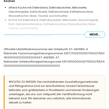
Küchen
offene Küche mit Elektroherd, Elektrobackofen, Mikrowelle,
Geschirrspüler, Kühlschrank, Gefrierschrank, Kaffeemaschine,
Wasserkocher, Mixer, Toaster und Entsafter
Küche mit Elektroherd, Elektrobackofen, Mikrowelle, Geschirrspüler,
Kühl-Gefrierkombination, Kaffeemaschine, Wasserkocher, Mixer,
Toaster und Entsafter
MEHR...
Schlafzimmer und Badezimmer
Schlafzimmer mit Klimaanlage und Doppelbett
Schlafzimmer mit Klimaanlage und 2 Einzelbetten (Maße 190 x 90 cm)
Offizielle Identifikationsnummer der Unterkunft: AT-442980-A
Schlafzimmer mit Klimaanlage, 2 Einzelbetten, Ventilator und eigenem
Nationale Tourismusregistrierungsnummer: ESFCTU00000307100027550
Badezimmer
400000000000000000AT-442980-A7
Schlafzimmer mit Klimaanlage, 2 Einzelbetten und Ventilator
Nationaler Unterkunftsregistrierungscode: ESFCNT000003071000275504
En-suite Badezimmer mit Einzelwaschbecken, Dusche und Toilette
00000000000000000000000000003
3 Badezimmer jeweils mit Einzelwaschbecken, Dusche und Toilette
Außenbereich der Villa
großes und umzäuntes Grundstück
WICHTIG ZU WISSEN: Die nachstehenden Ausstattungsmerkmale
nierenförmiger privater Pool, 12m x 5m und 2m tief
und Piktogramme sind nur eine Richtlinie. Unsere Ferienhäuser
Garten mit Kies und Gartenmöbeln mit Sonnenliegen
befinden sich größtenteils in Privatbesitz und können Änderungen
Terrasse
unterliegen, die uns zum Zeitpunkt der Veröffentlichung nicht
Grill
bekannt sind. Wir bemühen uns natürlich, alle Informationen
Außendusche
aktuell zu halten.
Sitzbereich und Essbereich im Freien
2 private, abgeschlossene Parkplätze