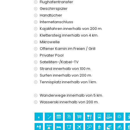
Staubsauger sowie Bügeleisen und Bügelbrett
Flughafentransfer
Bettwäsche und Handtücher
Geschirrspüler
Empfangsservice und 24-Stunden-Notdienst
Handtücher
Zentralheizung und Klimaanlage
Internetanschluss
Einrichtungen und Dienstleistungen gegen Auf
Kajakfahren innerhalb von 200 m.
Klettersteig innerhalb von 4 km.
Flughafentransfer
Zusatzbett und Kinderbetten (auf Anfrage)
Mikrowelle
Offener Kamin im Freien / Grill
Unterhaltungs- und Freizeitaktivitäten für Ihr
Privater Pool
Promenade (El Arenal und Jávea) (innerhalb von
Satelliten-/Kabel-TV
Kino und Theater (innerhalb von 5 Kilometern vo
Strand innerhalb von 100 m.
Surfen innerhalb von 200 m.
Sehenswürdigkeiten und Kultur in Jávea, Cost
Tennisplatz innerhalb von 1 km.
Museum (Histórico de Jávea, Jávea), Kirche (Sa
Jávea), Denkmal (Pueblo de Jávea, Jávea), arc
Wanderwege innerhalb von 5 km.
historischer Ort (Pueblo de Jávea und Jávea) (i
Burg (Portal de la Vila und Denia) (innerhalb vo
Wasserski innerhalb von 200 m.
Sport
Tennis, Radfahren, Kanufahren, Kajakfahren, An
(innerhalb von 1000 Metern von der Villa)