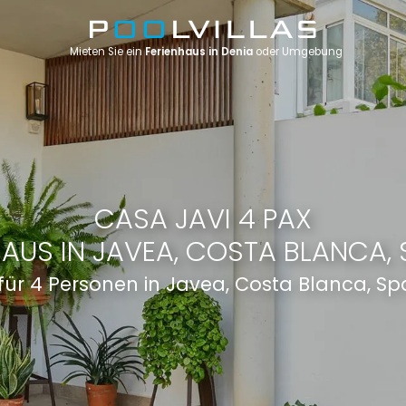
Mieten Sie ein
Ferienhaus in Denia
oder Umgebung
CASA JAVI 4 PAX
HAUS IN JAVEA, COSTA BLANCA, 
 für 4 Personen in Javea, Costa Blanca, S