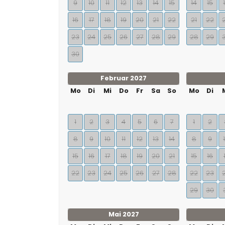
9
10
11
12
13
14
15
14
15
16
17
18
19
20
21
22
21
22
23
24
25
26
27
28
29
28
29
30
Februar 2027
Mo
Di
Mi
Do
Fr
Sa
So
Mo
Di
1
2
3
4
5
6
7
1
2
8
9
10
11
12
13
14
8
9
15
16
17
18
19
20
21
15
16
22
23
24
25
26
27
28
22
23
29
30
Mai 2027