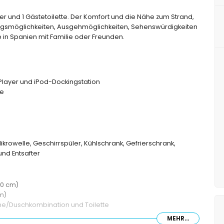
r und 1 Gästetoilette. Der Komfort und die Nähe zum Strand,
tungsmöglichkeiten, Ausgehmöglichkeiten, Sehenswürdigkeiten
b in Spanien mit Familie oder Freunden.
layer und iPod-Dockingstation
te
ikrowelle, Geschirrspüler, Kühlschrank, Gefrierschrank,
nd Entsafter
50 cm)
m)
e/Duschkombination und Toilette
MEHR...