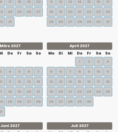
16
17
18
19
20
11
12
13
14
15
16
17
23
24
25
26
27
18
19
20
21
22
23
24
30
31
25
26
27
28
29
30
31
März 2027
April 2027
Mi
Do
Fr
Sa
So
Mo
Di
Mi
Do
Fr
Sa
So
1
2
3
4
3
4
5
6
7
5
6
7
8
9
10
11
10
11
12
13
14
12
13
14
15
16
17
18
17
18
19
20
21
19
20
21
22
23
24
25
24
25
26
27
28
26
27
28
29
30
31
Juni 2027
Juli 2027