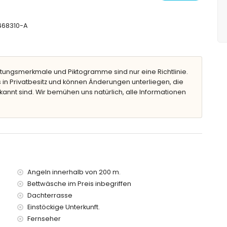
2 m Tiefe
-468310-A
tungsmerkmale und Piktogramme sind nur eine Richtlinie.
 in Privatbesitz und können Änderungen unterliegen, die
kannt sind. Wir bemühen uns natürlich, alle Informationen
 von der Villa)
Jávea (innerhalb von 100 Metern von der Villa)
 100 Metern von der Villa)
von 200 Metern von der Villa)
Kilometern von der Villa)
meter)
rhalb von 100 Metern
Angeln innerhalb von 200 m.
Bettwäsche im Preis inbegriffen
Kindern
Dachterrasse
tpreis der Villa enthalten sind
Einstöckige Unterkunft.
Fernseher