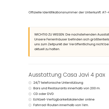
eingezäuntes Grundstück
privater Pool mit einer Größe von 6 m x 3 m und 
Offizielle Identifikationsnummer der Unterkunft: AT
Terrasse
Grill
Außendusche
Sitzbereich im Freien
WICHTIG ZU WISSEN: Die nachstehenden Ausstat
Dachterrasse
Unsere Ferienhäuser befinden sich größtenteils
Weitere Informationen
uns zum Zeitpunkt der Veröffentlichung nicht be
aktuell zu halten.
nächste Stadt: Jávea (innerhalb von 2 Kilometern
nächste Fluss- oder Ufergegend: Mediterráneo, 
nächster Strand: El Arenal, Jávea (innerhalb von
nächster Hafen: Nou Fontana, Jávea (innerhalb 
nächster Flughafen: Alicante (innerhalb von 100 
Ausstattung Casa Javi 4 pax
zweiter nächster Flughafen: Valencia (> 100 Kilo
öffentliche Verkehrsmittel in der Nähe: Bus inne
24/7 telefonische Unterstützung
Haustiere sind nicht erlaubt
Bars und Restaurants innerhalb von 200 m.
Die Unterkunft ist sehr geeignet für Familien mit 
CD oder DVD
Einrichtungen und Dienstleistungen, die im Mie
Echtzeit-Verfügbarkeitskalender online
Internet (WiFi)
Fahrrad-Routen innerhalb von 1 km.