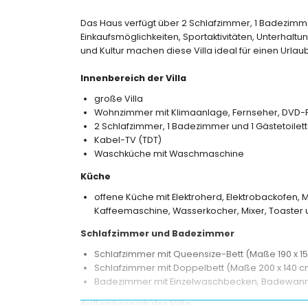
Das Haus verfügt über 2 Schlafzimmer, 1 Badezimme
Einkaufsmöglichkeiten, Sportaktivitäten, Unterhal
und Kultur machen diese Villa ideal für einen Urlau
Innenbereich der Villa
große Villa
Wohnzimmer mit Klimaanlage, Fernseher, DVD-P
2 Schlafzimmer, 1 Badezimmer und 1 Gästetoilet
Kabel-TV (TDT)
Waschküche mit Waschmaschine
Küche
offene Küche mit Elektroherd, Elektrobackofen, M
Kaffeemaschine, Wasserkocher, Mixer, Toaster u
Schlafzimmer und Badezimmer
Schlafzimmer mit Queensize-Bett (Maße 190 x 1
Schlafzimmer mit Doppelbett (Maße 200 x 140 c
Badezimmer mit Einzelwaschbecken, Badewann
Außenbereich der Villa