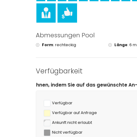
Wandern, Mountainbiking und Klettern (innerhalb
Golf (Jávea Golf) (innerhalb von 10 Kilometern vo
Abmessungen Pool
Form
:
rechteckig
Länge
:
6 m
Verfügbarkeit
n, indem Sie auf das gewünschte An- und Abreisedatum
Verfügbar
Verfügbar auf Anfrage
Ankunft nicht erlaubt
Nicht verfügbar