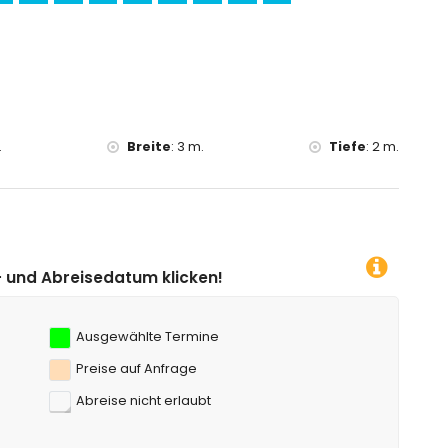
 von 5 Kilometern von der Villa)
n der Villa)
.
Breite
:
3 m.
Tiefe
:
2 m.
 klicken!
Ausgewählte Termine
Preise auf Anfrage
Abreise nicht erlaubt