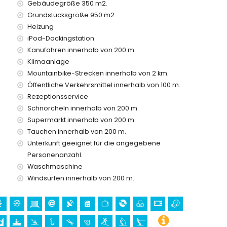
Gebäudegröße 350 m2.
Grundstücksgröße 950 m2.
Heizung
iPod-Dockingstation
preis
Kanufahren innerhalb von 200 m.
Klimaanlage
Mountainbike-Strecken innerhalb von 2 km.
Öffentliche Verkehrsmittel innerhalb von 100 m.
en Urlaub in Jávea, Costa Blanca
Rezeptionsservice
 500 Metern von der Unterkunft)
Schnorcheln innerhalb von 200 m.
n der Unterkunft)
Supermarkt innerhalb von 200 m.
Tauchen innerhalb von 200 m.
a Blanca
Unterkunft geeignet für die angegebene
n Bartolomé, Pueblo, Jávea), Ruine (Molinos de Viento,
Personenanzahl.
hitektonisches Gebäude (Histórico de Jávea, Jávea),
Waschmaschine
nnerhalb von 5 Kilometern von der Unterkunft)
n 25 Kilometern von der Unterkunft)
Windsurfen innerhalb von 200 m.
geln, Tauchen, Schnorcheln, Surfen, Windsurfen und Wasserski