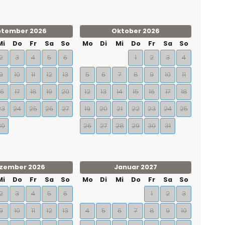
ptember 2026
Oktober 2026
Mi
Do
Fr
Sa
So
Mo
Di
Mi
Do
Fr
Sa
So
2
3
4
5
6
1
2
3
4
9
10
11
12
13
5
6
7
8
9
10
11
16
17
18
19
20
12
13
14
15
16
17
18
23
24
25
26
27
19
20
21
22
23
24
25
30
26
27
28
29
30
31
zember 2026
Januar 2027
Mi
Do
Fr
Sa
So
Mo
Di
Mi
Do
Fr
Sa
So
2
3
4
5
6
1
2
3
9
10
11
12
13
4
5
6
7
8
9
10