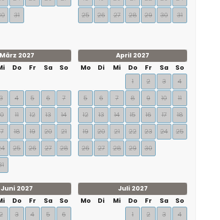
30
31
25
26
27
28
29
30
31
März 2027
April 2027
Mi
Do
Fr
Sa
So
Mo
Di
Mi
Do
Fr
Sa
So
1
2
3
4
3
4
5
6
7
5
6
7
8
9
10
11
10
11
12
13
14
12
13
14
15
16
17
18
17
18
19
20
21
19
20
21
22
23
24
25
24
25
26
27
28
26
27
28
29
30
31
Juni 2027
Juli 2027
Mi
Do
Fr
Sa
So
Mo
Di
Mi
Do
Fr
Sa
So
2
3
4
5
6
1
2
3
4