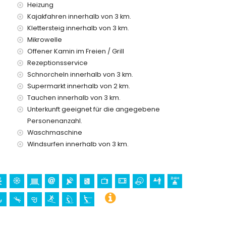
Heizung
Kajakfahren innerhalb von 3 km.
Klettersteig innerhalb von 3 km.
preis
Mikrowelle
Offener Kamin im Freien / Grill
Anfrage)
Rezeptionsservice
en Urlaub in Jávea, Costa Blanca
Schnorcheln innerhalb von 3 km.
Supermarkt innerhalb von 2 km.
Tauchen innerhalb von 3 km.
a Blanca
Unterkunft geeignet für die angegebene
Bartolomé, Jávea), Ruine (Pueblo Histórico, Jávea), Denkmal
Personenanzahl.
bäude (Pueblo Histórico, Jávea), historischer Ort (Pueblo
Waschmaschine
n von der Unterkunft)
Windsurfen innerhalb von 3 km.
de la Vila und Dénia) (innerhalb von 25 Kilometern von der
kunft)
Kanufahren, Kajakfahren, Angeln, Tauchen, Schnorcheln,
 5 Kilometern von der Unterkunft)
alb von 10 Kilometern von der Unterkunft)