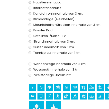
Bettwäsche und Handtücher
Haustiere erlaubt.
Empfangsdienst und 24-Stunden-Notdienst
Internetanschluss
Heizung und Klimaanlage
Kanufahren innerhalb von 3 km.
Einrichtungen und Dienstleistungen gegen Auf
Klimaanlage (4 einheiten)
Mountainbike-Strecken innerhalb von 3 km.
Zusatzbett und Kinderbetten/Kinderstühle (auf 
Privater Pool
Unterhaltungs- und Freizeitaktivitäten für Ihr
Satelliten-/Kabel-TV
Bar (innerhalb von 5 Kilometern vom Haus)
Strand innerhalb von 3 km.
Surfen innerhalb von 3 km.
Sehenswürdigkeiten und Kultur in Jávea, Cost
Tennisplatz innerhalb von 1 km.
Museum (Pueblo Histórico, Jávea), Kirche (San 
(Pueblo Histórico, Jávea), architektonisches Ge
Wanderwege innerhalb von 3 km.
Histórico und Jávea) (innerhalb von 10 Kilometer
Wasserski innerhalb von 3 km.
Palast (Palacio Real de Valencia), Burg (Portal 
Zweistöckige Unterkunft.
Unterkunft)
Sport
Tennis (innerhalb von 1000 Metern von der Unter
Wandern, Mountainbiking, Radfahren, Klettern, 
Surfen, Windsurfen und Wasserski (innerhalb von
Golf (Jávea Golf Club Jávea) und Reiten (innerh