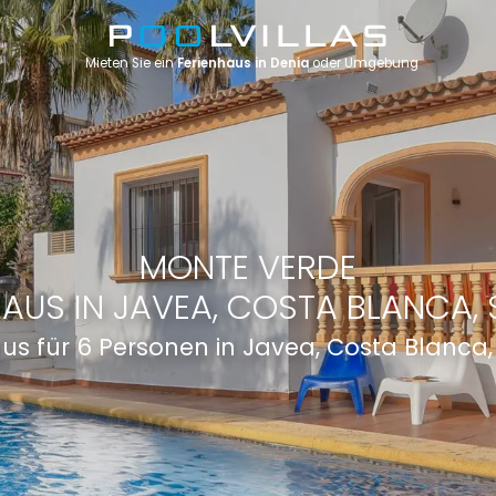
Mieten Sie ein
Ferienhaus in Denia
oder Umgebung
MONTE VERDE
HAUS IN JAVEA, COSTA BLANCA, 
us für 6 Personen in Javea, Costa Blanca