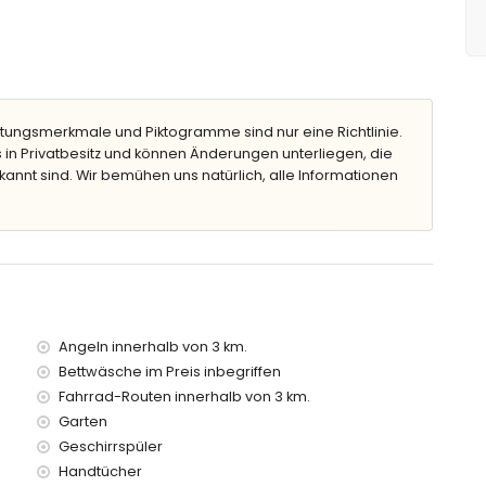
efe
t Sonnenliegen
tungsmerkmale und Piktogramme sind nur eine Richtlinie.
 in Privatbesitz und können Änderungen unterliegen, die
kannt sind. Wir bemühen uns natürlich, alle Informationen
n von der Unterkunft)
meer, Jávea (innerhalb von 3 Kilometern von der Unterkunft)
b von 3 Kilometern von der Unterkunft)
b von 10 Kilometern von der Unterkunft)
 3 Kilometern von der Unterkunft)
 Kilometern von der Unterkunft)
ter)
Angeln innerhalb von 3 km.
Bettwäsche im Preis inbegriffen
en mit Kindern
Fahrrad-Routen innerhalb von 3 km.
etpreis dieses Ferienhauses enthalten sind
Garten
Geschirrspüler
Handtücher