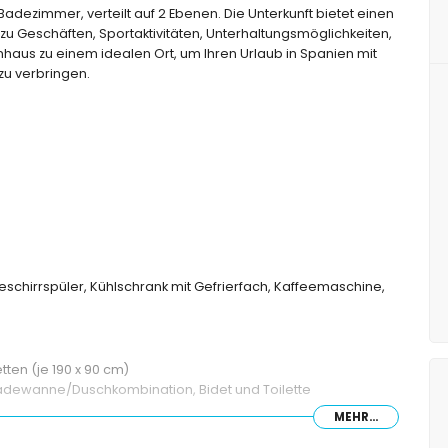
adezimmer, verteilt auf 2 Ebenen. Die Unterkunft bietet einen
zu Geschäften, Sportaktivitäten, Unterhaltungsmöglichkeiten,
haus zu einem idealen Ort, um Ihren Urlaub in Spanien mit
zu verbringen.
Geschirrspüler, Kühlschrank mit Gefrierfach, Kaffeemaschine,
tten (je 190 x 90 cm)
adewanne/Duschkombination, Bidet und Toilette
MEHR...