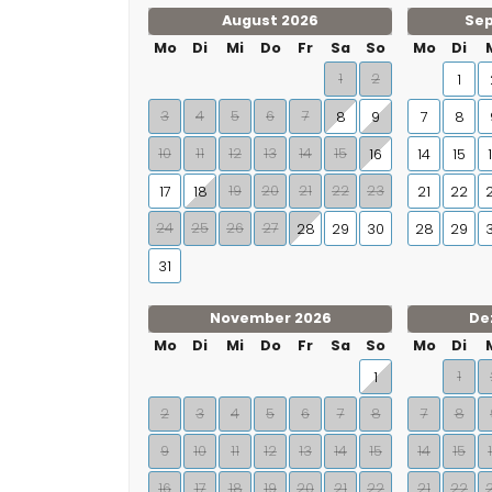
August 2026
Se
Mo
Di
Mi
Do
Fr
Sa
So
Mo
Di
1
2
1
3
4
5
6
7
8
9
7
8
10
11
12
13
14
15
16
14
15
19
20
21
22
23
17
18
21
22
24
25
26
27
28
29
30
28
29
31
November 2026
De
Mo
Di
Mi
Do
Fr
Sa
So
Mo
Di
1
1
2
3
4
5
6
7
8
7
8
9
10
11
12
13
14
15
14
15
16
17
18
19
20
21
22
21
22