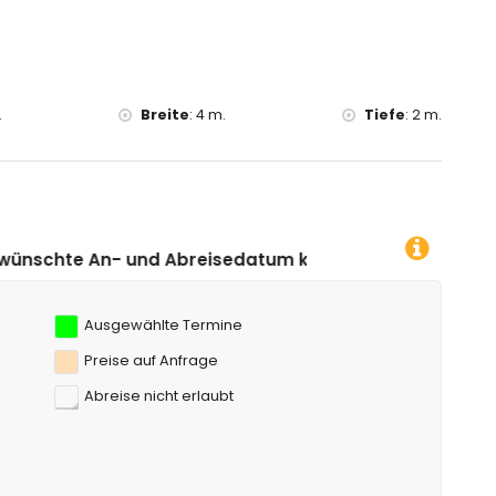
.
Breite
:
4 m.
Tiefe
:
2 m.
eisedatum klicken!
Ausgewählte Termine
Preise auf Anfrage
Abreise nicht erlaubt