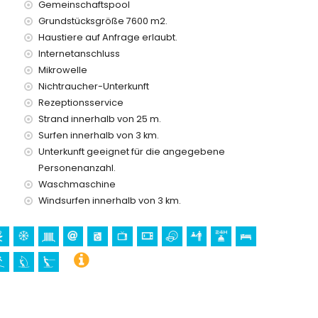
Gemeinschaftspool
ietpreis der Wohnung enthalten sind
Grundstücksgröße 7600 m2.
Haustiere auf Anfrage erlaubt.
Internetanschluss
tt
Mikrowelle
Nichtraucher-Unterkunft
Rezeptionsservice
preis
Strand innerhalb von 25 m.
Surfen innerhalb von 3 km.
Unterkunft geeignet für die angegebene
 Urlaub in Denia, Costa Blanca
Personenanzahl.
Waschmaschine
a Blanca
Windsurfen innerhalb von 3 km.
, Burg (Portal de la Vila und Denia) (innerhalb von 10
lb von 25 Kilometern von der Unterkunft)
 Wohnung)
rcheln, Surfen, Windsurfen und Wasserski (innerhalb von 5