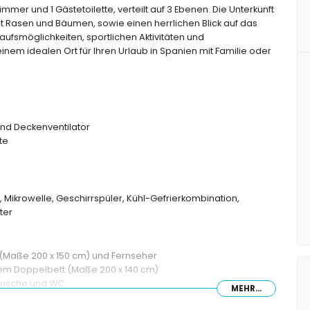
mer und 1 Gästetoilette, verteilt auf 3 Ebenen. Die Unterkunft
t Rasen und Bäumen, sowie einen herrlichen Blick auf das
aufsmöglichkeiten, sportlichen Aktivitäten und
m idealen Ort für Ihren Urlaub in Spanien mit Familie oder
nd Deckenventilator
te
, Mikrowelle, Geschirrspüler, Kühl-Gefrierkombination,
ter
(Maße 200 x 150 cm) und Fernseher
nem Doppelbett (Maße 200 x 140 cm)
 Dusche und WC
MEHR...