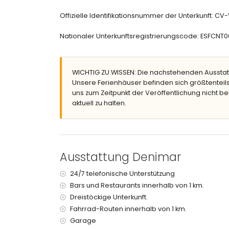
großes und umzäuntes Grundstück
Offizielle Identifikationsnummer der Unterkunft: C
lagunenförmiger Gemeinschaftspool
Gemeinschaftsgarten mit Rasen und Bäumen
Nationaler Unterkunftsregistrierungscode: ESF
Terrasse
Grill
Außendusche
WICHTIG ZU WISSEN: Die nachstehenden Ausstat
Sitzbereich im Freien
Unsere Ferienhäuser befinden sich größtenteils
privater Garagenstellplatz
uns zum Zeitpunkt der Veröffentlichung nicht be
Weitere Informationen
aktuell zu halten.
nächste Stadt: El Vergel (innerhalb von 4 Kilo
nächstgelegene Ufer oder Küste: das Mittelmee
nächstgelegener Strand: Playa de L'Estanyo (i
nächster Hafen: Puerto de Denia (innerhalb vo
Ausstattung Denimar
nächster Park: Montgo, Denia (innerhalb von 6
nächster Flughafen: Alicante (innerhalb von 10
24/7 telefonische Unterstützung
zweiter nächster Flughafen: Valencia (> 100 Kilo
Bars und Restaurants innerhalb von 1 km.
öffentliche Verkehrsmittel in der Nähe: Zug inne
Dreistöckige Unterkunft.
Rauchen nicht erlaubt
bitte konsultieren Sie, ob Haustiere erlaubt sind
Fahrrad-Routen innerhalb von 1 km.
Die Unterkunft ist sehr gut geeignet für Familien 
Garage