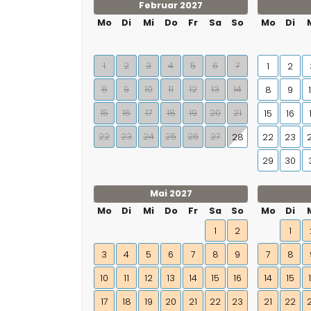
Februar 2027
Mo
Di
Mi
Do
Fr
Sa
So
Mo
Di
1
2
3
4
5
6
7
1
2
8
9
10
11
12
13
14
8
9
15
16
17
18
19
20
21
15
16
22
23
24
25
26
27
28
22
23
29
30
Mai 2027
Mo
Di
Mi
Do
Fr
Sa
So
Mo
Di
1
2
1
3
4
5
6
7
8
9
7
8
10
11
12
13
14
15
16
14
15
17
18
19
20
21
22
23
21
22