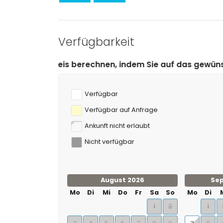
Kilometern von der Wohnung)
Golf (La Sella Golf), Reiten und Tauchen (inner
Verfügbarkeit
erechnen, indem Sie auf das gewünschte An- und Abrei
Verfügbar
Verfügbar auf Anfrage
Ankunft nicht erlaubt
Nicht verfügbar
August 2026
Se
Mo
Di
Mi
Do
Fr
Sa
So
Mo
Di
1
2
1