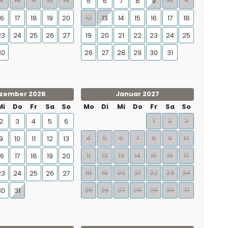
9
10
11
12
13
10
11
5
6
7
8
9
12
16
17
18
19
20
13
14
15
16
17
18
23
24
25
26
27
19
20
21
22
23
24
25
30
26
27
28
29
30
31
zember 2026
Januar 2027
Mi
Do
Fr
Sa
So
Mo
Di
Mi
Do
Fr
Sa
So
1
2
3
2
3
4
5
6
4
5
6
7
8
9
10
9
10
11
12
13
11
12
13
14
15
16
17
16
17
18
19
20
18
19
20
21
22
23
24
23
24
25
26
27
25
26
27
28
29
30
31
30
31