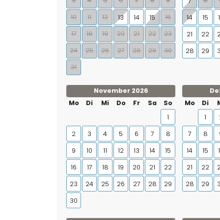
3
4
5
6
7
8
9
8
7
10
11
12
16
13
14
15
14
15
17
18
19
20
21
22
23
21
22
24
25
26
27
28
29
30
28
29
31
November 2026
De
Mo
Di
Mi
Do
Fr
Sa
So
Mo
Di
1
1
2
3
4
5
6
7
8
7
8
9
10
11
12
13
14
15
14
15
16
17
18
19
20
21
22
21
22
23
24
25
26
27
28
29
28
29
30