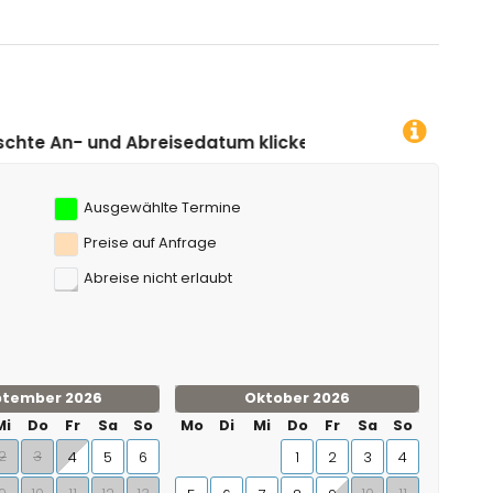
halb von 10 Kilometern von der Wohnung)
sedatum klicken!
Ausgewählte Termine
Preise auf Anfrage
Abreise nicht erlaubt
ptember 2026
Oktober 2026
Mi
Do
Fr
Sa
So
Mo
Di
Mi
Do
Fr
Sa
So
2
3
4
5
6
1
2
3
4