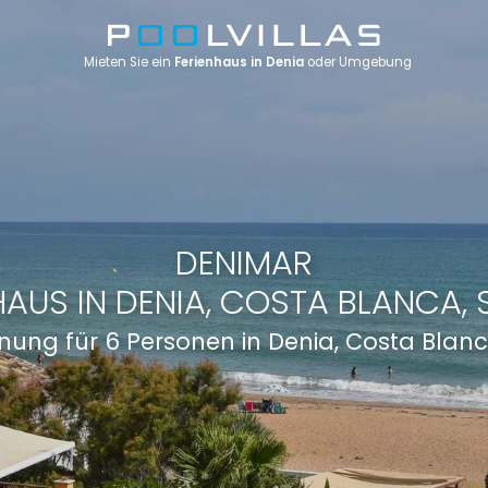
Mieten Sie ein
Ferienhaus in Denia
oder Umgebung
DENIMAR
HAUS IN DENIA, COSTA BLANCA, 
nung für 6 Personen in Denia, Costa Blanc