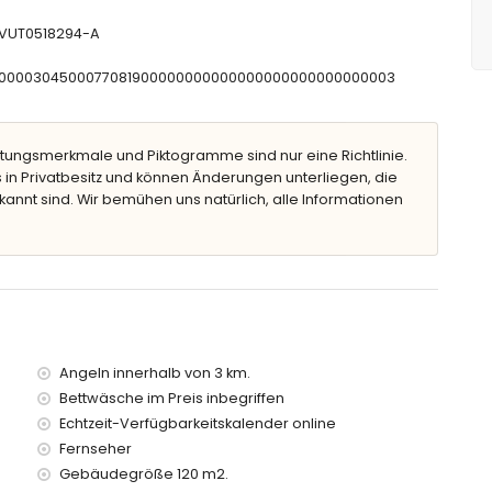
V-VUT0518294-A
CNT00000304500077081900000000000000000000000000003
tungsmerkmale und Piktogramme sind nur eine Richtlinie.
 in Privatbesitz und können Änderungen unterliegen, die
kannt sind. Wir bemühen uns natürlich, alle Informationen
metern von der Wohnung)
r (innerhalb von 25 Metern von der Wohnung)
nnerhalb von 25 Metern von der Wohnung)
n 9 Kilometern von der Wohnung)
 Kilometern von der Wohnung)
0 Kilometern von der Wohnung)
Angeln innerhalb von 3 km.
meter)
Bettwäsche im Preis inbegriffen
rhalb von 50 Kilometern
Echtzeit-Verfügbarkeitskalender online
Fernseher
mit Kindern
Gebäudegröße 120 m2.