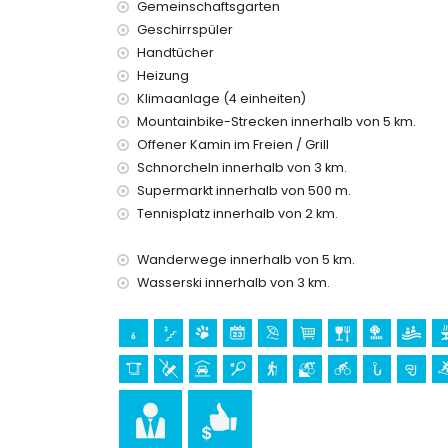
Gemeinschaftsgarten
Einrichtungen und Dienstleistungen, die im M
Geschirrspüler
Internet (WiFi)
Handtücher
Bügeleisen und Bügelbrett
Heizung
Bettwäsche, Handtücher und Kinderbett/Babybe
Klimaanlage (4 einheiten)
Empfangsdienst und 24-Stunden-Notdienst
Luftheizung und Klimaanlage
Mountainbike-Strecken innerhalb von 5 km.
Offener Kamin im Freien / Grill
Einrichtungen und Dienstleistungen gegen Auf
Schnorcheln innerhalb von 3 km.
Zusatzbett (auf Anfrage)
Supermarkt innerhalb von 500 m.
Tennisplatz innerhalb von 2 km.
Unterhaltung und Freizeitaktivitäten für Ihren
Bar (innerhalb von 1000 Metern vom Haus)
Wanderwege innerhalb von 5 km.
Sehenswürdigkeiten und Kultur in Denia, Cost
Wasserski innerhalb von 3 km.
Kirche (Parroquia Nuestra Señora de la Asunción)
Kilometern von der Unterkunft)
Museum (Histórico de Javea und Javea) (innerha
Sport
Radfahren (innerhalb von 1000 Metern von der
Tennis, Wandern, Mountainbiking, Angeln, Schno