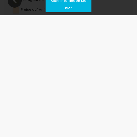
Mehr Info finden Sie
hier
Preise auf Anfrage
Ankunft nicht erlaubt
Abreise nicht erlaubt
Nicht verfügbar
August 2026
Mo
Di
Mi
Do
Fr
Sa
So
1
2
3
4
5
6
7
8
9
10
11
12
13
14
15
16
17
18
19
20
21
22
23
24
25
26
27
28
29
30
31
September 2026