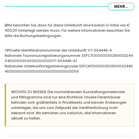
großes und eingezäuntes Grundstück
MEHR...
privater Pool mit den Maßen 10 m x 3 m
Garten mit Kies und Gartenmöbeln mit Liegen
2 Terrassen
Bitte beachten Sie, dass für diese Unterkunft eine Kaution in Höhe von €
Grill
400,00 hinterlegt werden muss. Für weitere Informationen beachten Sie
Außendusche
bitte die Buchungsbedingungen.
Außen-Sitzbereich und Außen-Essbereich
2 private Parkplätze
Offizielle Identifikationsnummer der Unterkunft: VT-504449-A
Weitere Informationen
Nationale Tourismusregistrierungsnummer: ESFCTU0000030290002244
Nächste Stadt: Calpe (innerhalb von 4 Kilometern von der Villa)
0400000000000000000VT-504449-A1
Nächstes Ufer oder Strand innerhalb von 2 Kilometern von der Villa
Nationaler Unterkunftsregistrierungscode: ESFCNT00000302900022440
Nächster Strand: La Fustera (innerhalb von 2 Kilometern von der Villa)
400000000000000000000000000009
Nächster Hafen: Calpe (innerhalb von 5 Kilometern von der Villa)
Nächstgelegener Flughafen: Alicante (innerhalb von 100 Kilometern
von der Villa)
WICHTIG ZU WISSEN: Die nachstehenden Ausstattungsmerkmale
Zweitnächster Flughafen: Valencia (> 100 Kilometer)
und Piktogramme sind nur eine Richtlinie. Unsere Ferienhäuser
Bitte erkundigen Sie sich, ob Haustiere erlaubt sind
befinden sich größtenteils in Privatbesitz und können Änderungen
Die Unterkunft ist sehr gut für Familien mit Kindern geeignet
unterliegen, die uns zum Zeitpunkt der Veröffentlichung nicht
Ausstattung und Dienstleistungen, die im Mietpreis der Villa
bekannt sind. Wir bemühen uns natürlich, alle Informationen
enthalten sind
aktuell zu halten.
Internet (WiFi)
Staubsauger sowie Bügeleisen und Bügelbrett
Bettwäsche und Handtücher