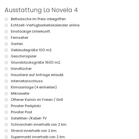
Ausstattung und Dienstleistungen gegen Aufpreis
Ausstattung La Novela 4
Klimaanlage
Bettwäsche im Preis inbegriffen
Sport
Echtzeit-Verfügbarkeitskalender online
Tennis, Tauchen, Schnorcheln, Surfen und Windsurfen (innerhalb von 5
Einstöckige Unterkunft.
Kilometern von der Villa)
Fernseher
Garten
Gebäudegröße 100 m2.
Geschirrspüler
Grundstücksgröße 1600 m2.
Handtücher
Haustiere auf Anfrage erlaubt.
Internetanschluss
Klimaanlage (4 einheiten)
Mikrowelle
Offener Kamin im Freien / Grill
Privater Parkplatz
Privater Pool
Satelliten-/Kabel-TV
Schnorcheln innerhalb von 2 km.
Strand innerhalb von 2 km.
Supermarkt innerhalb von 2 km.