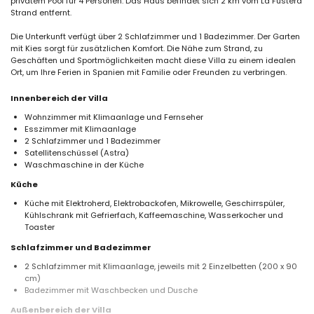
privatem Pool für 4 Personen. Das Haus befindet sich 2 km vom La Fustera
Strand entfernt.
Die Unterkunft verfügt über 2 Schlafzimmer und 1 Badezimmer. Der Garten
mit Kies sorgt für zusätzlichen Komfort. Die Nähe zum Strand, zu
Geschäften und Sportmöglichkeiten macht diese Villa zu einem idealen
Ort, um Ihre Ferien in Spanien mit Familie oder Freunden zu verbringen.
Innenbereich der Villa
Wohnzimmer mit Klimaanlage und Fernseher
Esszimmer mit Klimaanlage
2 Schlafzimmer und 1 Badezimmer
Satellitenschüssel (Astra)
Waschmaschine in der Küche
Küche
Küche mit Elektroherd, Elektrobackofen, Mikrowelle, Geschirrspüler,
Kühlschrank mit Gefrierfach, Kaffeemaschine, Wasserkocher und
Toaster
Schlafzimmer und Badezimmer
2 Schlafzimmer mit Klimaanlage, jeweils mit 2 Einzelbetten (200 x 90
cm)
Badezimmer mit Waschbecken und Dusche
Außenbereich der Villa