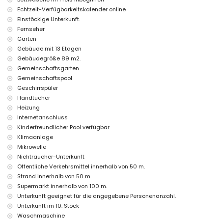
Zentralheizung
Echtzeit-Verfügbarkeitskalender online
Kinderbett (auf Anfrage)
Einstöckige Unterkunft.
Unterhaltung und Freizeitaktivitäten für Ihren Urlaub in Calpe,
Fernseher
Costa Blanca
Garten
Promenade (innerhalb von 500 Metern vom Haus)
Gebäude mit 13 Etagen
Gebäudegröße 89 m2.
Gemeinschaftsgarten
Gemeinschaftspool
Geschirrspüler
Handtücher
Heizung
Internetanschluss
Kinderfreundlicher Pool verfügbar
Klimaanlage
Mikrowelle
Nichtraucher-Unterkunft
Öffentliche Verkehrsmittel innerhalb von 50 m.
Strand innerhalb von 50 m.
Supermarkt innerhalb von 100 m.
Unterkunft geeignet für die angegebene Personenanzahl.
Unterkunft im 10. Stock
Waschmaschine