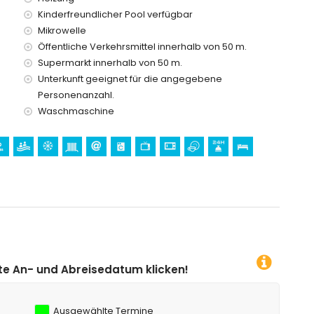
 vom Haus)
Kinderfreundlicher Pool verfügbar
 und Mundomar) und Wasserpark (Aqua Natura und
Mikrowelle
Haus)
Öffentliche Verkehrsmittel innerhalb von 50 m.
Supermarkt innerhalb von 50 m.
ent)
Unterkunft geeignet für die angegebene
t)
Personenanzahl.
Waschmaschine
um klicken!
Ausgewählte Termine