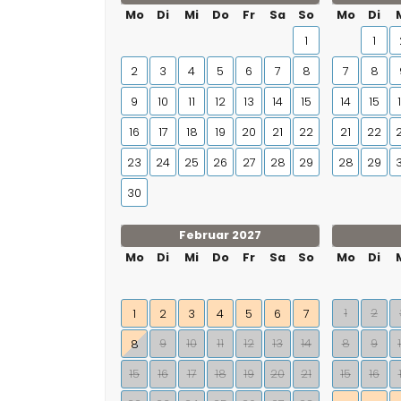
Mo
Di
Mi
Do
Fr
Sa
So
Mo
Di
1
1
2
3
4
5
6
7
8
7
8
9
10
11
12
13
14
15
14
15
16
17
18
19
20
21
22
21
22
23
24
25
26
27
28
29
28
29
30
Februar 2027
Mo
Di
Mi
Do
Fr
Sa
So
Mo
Di
1
2
1
2
3
4
5
6
7
9
10
11
12
13
14
8
9
8
15
16
17
18
19
20
21
15
16