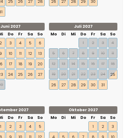
24
25
26
27
28
26
27
28
29
30
31
Juni 2027
Juli 2027
Mi
Do
Fr
Sa
So
Mo
Di
Mi
Do
Fr
Sa
So
1
2
3
4
2
3
4
5
6
5
6
7
8
9
10
11
9
10
11
12
13
12
13
14
15
16
17
18
16
17
18
19
20
19
20
21
22
23
24
23
24
25
26
27
25
30
26
27
28
29
30
31
ptember 2027
Oktober 2027
Mi
Do
Fr
Sa
So
Mo
Di
Mi
Do
Fr
Sa
So
1
2
3
4
5
1
2
3
8
9
10
11
12
4
5
6
7
8
9
10