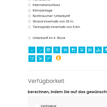
Bar und Promenade (innerhalb von 500 Metern
Internetanschluss
Themenpark (Terra Mítica), Zoo (Terra Natura
Klimaanlage
Aqualandia) (innerhalb von 10 Kilometern vom 
Nichtraucher-Unterkunft
Sport
Strand innerhalb von 25 m.
Tennis (innerhalb von 5 Kilometern vom Apartm
Tennisplatz innerhalb von 5 km.
Golf (innerhalb von 10 Kilometern vom Apartmen
Unterkunft im 4. Stock
Verfügbarkeit
nen, indem Sie auf das gewünschte An- und Abreisedat
Verfügbar