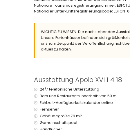
Weitere Informationen
Nationale Tourismusregistrierungsnummer: ESF
Nationaler Unterkunftsregistrierungscode: ESF
nächste Stadt: Calpe (innerhalb von 1000 Mete
nächster Strand: La Fossa / Levante (innerhalb
nächster Flughafen: El Altet (Alicante) (innerha
öffentliche Verkehrsmittel in der Nähe: Bus inne
WICHTIG ZU WISSEN: Die nachstehenden Ausstat
Rauchen ist nicht erlaubt
Unsere Ferienhäuser befinden sich größtenteils
Haustiere sind nicht erlaubt
uns zum Zeitpunkt der Veröffentlichung nicht be
Das Gebäude, in dem sich die Unterkunft befinde
aktuell zu halten.
Die Unterkunft ist sehr gut für Familien mit Kinde
Ausstattungen und Dienstleistungen, die im M
Internet (WiFi)
Bügeleisen und Bügelbrett
Ausstattung Apolo XVI 1 4 18
Bettwäsche und Handtücher
24-Stunden-Notdienst
24/7 telefonische Unterstützung
Bars und Restaurants innerhalb von 50 m.
Ausstattungen und Dienstleistungen gegen Au
Echtzeit-Verfügbarkeitskalender online
Zentralheizung
Fernseher
Kinderbett (auf Anfrage)
Gebäudegröße 79 m2.
Gemeinschaftspool
Unterhaltung und Freizeitaktivitäten für Ihren
Handtücher