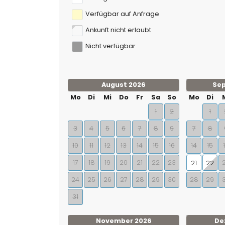
Verfügbar auf Anfrage
Ankunft nicht erlaubt
Nicht verfügbar
August 2026
Se
Mo
Di
Mi
Do
Fr
Sa
So
Mo
Di
1
2
1
3
4
5
6
7
8
9
7
8
10
11
12
13
14
15
16
14
15
17
18
19
20
21
22
23
21
22
24
25
26
27
28
29
30
28
29
31
November 2026
De