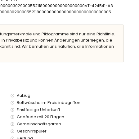
CTU00000302900055211800000000000000000VT-424541-A3
CNT00000302900055211800000000000000000000000000005
rn vom Apartment)
 von 25 Metern vom Apartment)
lb von 100 Kilometern vom Apartment)
rhalb von 50 Metern
tungsmerkmale und Piktogramme sind nur eine Richtlinie.
 in Privatbesitz und können Änderungen unterliegen, die
kannt sind. Wir bemühen uns natürlich, alle Informationen
t, verfügt über einen Aufzug.
rn geeignet.
ietpreis des Apartments enthalten sind
Aufzug
Bettwäsche im Preis inbegriffen
fpreis
Einstöckige Unterkunft.
Gebäude mit 20 Etagen
Gemeinschaftsgarten
Geschirrspüler
 Urlaub in Calpe, Costa Blanca
Heizung