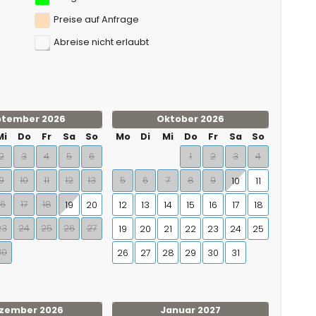
Preise auf Anfrage
Abreise nicht erlaubt
ptember 2026
Oktober 2026
Mi
Do
Fr
Sa
So
Mo
Di
Mi
Do
Fr
Sa
So
2
3
4
5
6
1
2
3
4
9
10
11
12
13
5
6
7
8
9
10
11
16
17
18
19
20
12
13
14
15
16
17
18
23
24
25
26
27
19
20
21
22
23
24
25
30
26
27
28
29
30
31
zember 2026
Januar 2027