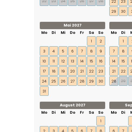
22
23
24
25
26
27
28
22
23
29
30
Mai 2027
Mo
Di
Mi
Do
Fr
Sa
So
Mo
Di
1
2
1
3
4
5
6
7
8
9
7
8
10
11
12
13
14
15
16
14
15
17
18
19
20
21
22
23
21
22
29
24
25
26
27
28
29
30
28
31
August 2027
Se
Mo
Di
Mi
Do
Fr
Sa
So
Mo
Di
1
2
3
4
5
6
7
8
6
7