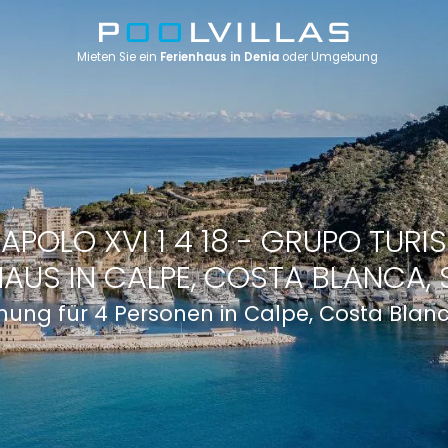
Mieten Sie ein
Ferienhaus in Denia
oder Umgebung
APOLO XVI 1 4 18 - GRUPO TURIS
HAUS IN CALPE, COSTA BLANCA, 
ung für 4 Personen in Calpe, Costa Blan