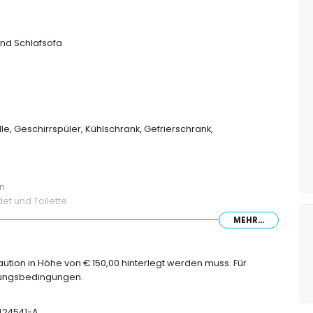
nd Schlafsofa
le, Geschirrspüler, Kühlschrank, Gefrierschrank,
en
t und Toilette
MEHR...
Kaution in Höhe von € 150,00 hinterlegt werden muss. Für
chungsbedingungen.
men
-424541-A