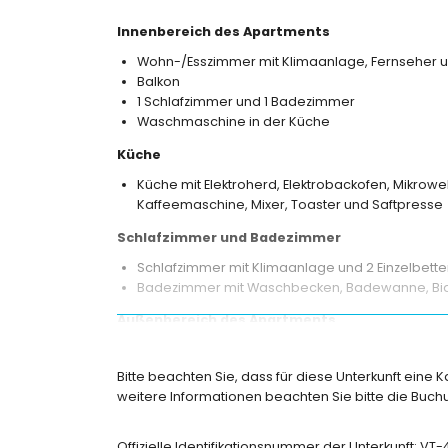
Innenbereich des Apartments
Wohn-/Esszimmer mit Klimaanlage, Fernseher u
Balkon
1 Schlafzimmer und 1 Badezimmer
Waschmaschine in der Küche
Küche
Küche mit Elektroherd, Elektrobackofen, Mikrowel
Kaffeemaschine, Mixer, Toaster und Saftpresse
Schlafzimmer und Badezimmer
Schlafzimmer mit Klimaanlage und 2 Einzelbett
Badezimmer mit Waschbecken, Badewanne, Bide
Außenbereich des Apartments
eingezäuntes Grundstück
lagunenförmiger Gemeinschaftspool
Bitte beachten Sie, dass für diese Unterkunft eine 
Kinderpool
weitere Informationen beachten Sie bitte die Bu
gemeinschaftlicher Garten mit Rasen und Bäu
Außendusche
Offizielle Identifikationsnummer der Unterkunft: VT