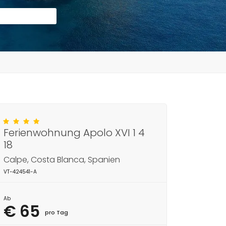
Ferienwohnung Apolo XVI 1 4
18
Calpe, Costa Blanca, Spanien
VT-424541-A
Ab
€ 65
pro Tag