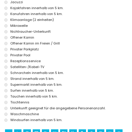
Zustellbett und Kinderbetten/Kinderwagen (auf Anfrage)
Jacuzzi
Kajakfahren innerhalb von 5 km.
Unterhaltungs- und Freizeitaktivitäten für Ihren Urlaub in
Kanufahren innerhalb von 5 km.
Benitachell, Costa Blanca
Klimaanlage (2 einheiten)
Promenade (El Portet) (innerhalb von 5 Kilometern vom Haus)
Mikrowelle
Sehenswürdigkeiten und Kultur in Benitachell, Costa Blanca
Nichtraucher-Unterkunft
Offener Kamin
Kirche (Parroquia de Santa María Magdalena, Benitachell), Schloss
Offener Kamin im Freien / Grill
(Castell de Moraira), Ruine (Castell de Moraira), Denkmal (Torre de
Privater Parkplatz
Vigía del Cap d'Or) und historischer Ort (Altstadtzentrum) (innerhalb
von 5 Kilometern von der Unterkunft entfernt)
Privater Pool
Museum (Ecomuseo Cemroqt L'almassera) (innerhalb von 10
Rezeptionsservice
Kilometern von der Unterkunft entfernt)
Satelliten-/Kabel-TV
Sport
Schnorcheln innerhalb von 5 km.
Strand innerhalb von 5 km.
Golf (Club de Golf Xàbia), Kanufahren, Kajakfahren, Angeln, Tauchen,
Supermarkt innerhalb von 5 km.
Schnorcheln, Surfen und Windsurfen (innerhalb von 5 Kilometern vom
Surfen innerhalb von 5 km.
Haus)
Tennis und Reiten (innerhalb von 10 Kilometern vom Haus)
Tauchen innerhalb von 5 km.
Tischtennis
Unterkunft geeignet für die angegebene Personenanzahl.
Waschmaschine
Windsurfen innerhalb von 5 km.