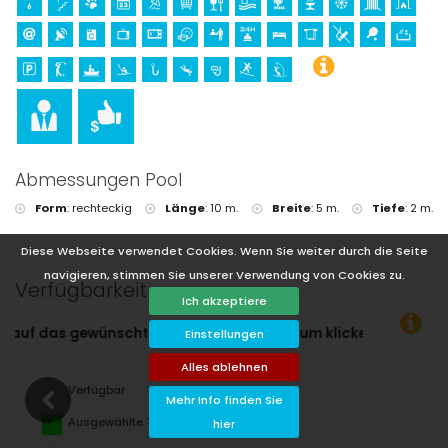
Abmessungen Pool
Form
:
rechteckig
Länge
:
10 m.
Breite
:
5 m.
Tiefe
:
2 m.
Diese Webseite verwendet Cookies. Wenn Sie weiter durch die Seite
navigieren, stimmen Sie unserer Verwendung von Cookies zu.
Verfügbarkeit
Ich akzeptiere
reisedatum klicken!
Einstellungen
Alles ablehnen
Verfügbar
Mehr Info finden Sie
Ausgewählte Termine
hier