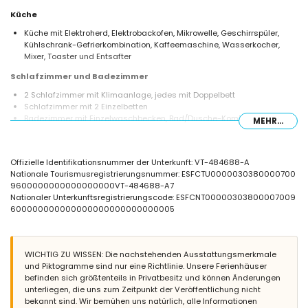
Küche
Küche mit Elektroherd, Elektrobackofen, Mikrowelle, Geschirrspüler,
Kühlschrank-Gefrierkombination, Kaffeemaschine, Wasserkocher,
Mixer, Toaster und Entsafter
Schlafzimmer und Badezimmer
2 Schlafzimmer mit Klimaanlage, jedes mit Doppelbett
Schlafzimmer mit 2 Einzelbetten
Badezimmer mit Einzelwaschbecken, Bad/Dusche-Kombination,
MEHR...
Dusche, Bidet und Toilette
Badezimmer mit Doppelwaschbecken, Badewanne, Dusche und
Toilette
Offizielle Identifikationsnummer der Unterkunft: VT-484688-A
Außenbereich dieses Ferienhauses
Nationale Tourismusregistrierungsnummer: ESFCTU0000030380000700
9600000000000000000VT-484688-A7
Eingezäuntes Grundstück
Nationaler Unterkunftsregistrierungscode: ESFCNT00000303800007009
Privater Pool mit den Maßen 10m x 5m und 2m tief
600000000000000000000000000005
Schöner Rasen mit Bäumen und Gartenmöbeln mit Sonnenliegen
3 überdachte Terrassen
Grill
Außendusche
WICHTIG ZU WISSEN: Die nachstehenden Ausstattungsmerkmale
Sitzbereich im Freien und Essbereich im Freien
und Piktogramme sind nur eine Richtlinie. Unsere Ferienhäuser
2 private Parkplätze
befinden sich größtenteils in Privatbesitz und können Änderungen
unterliegen, die uns zum Zeitpunkt der Veröffentlichung nicht
Weitere Informationen
bekannt sind. Wir bemühen uns natürlich, alle Informationen