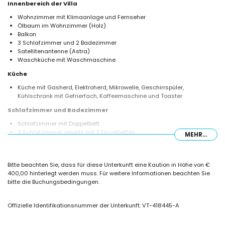
Innenbereich der Villa
Wohnzimmer mit Klimaanlage und Fernseher
Ölbaum im Wohnzimmer (Holz)
Balkon
3 Schlafzimmer und 2 Badezimmer
Satellitenantenne (Astra)
Waschküche mit Waschmaschine
Küche
Küche mit Gasherd, Elektroherd, Mikrowelle, Geschirrspüler,
Kühlschrank mit Gefrierfach, Kaffeemaschine und Toaster
Schlafzimmer und Badezimmer
Schlafzimmer mit Doppelbett
2 Schlafzimmer, jeweils mit 2 Einzelbetten
MEHR...
Badezimmer mit Waschbecken, Bad/Duschen-Kombination und
Toilette
Badezimmer mit Waschbecken, Dusche und Toilette
Bitte beachten Sie, dass für diese Unterkunft eine Kaution in Höhe von €
Außenbereich der Villa
400,00 hinterlegt werden muss. Für weitere Informationen beachten Sie
bitte die Buchungsbedingungen.
großes und eingezäuntes Grundstück
ovaler privater Pool mit den Maßen 11m x 4m
Garten mit Bäumen und Gartenmöbeln mit Liegen
Offizielle Identifikationsnummer der Unterkunft: VT-418445-A
2 Terrassen, von denen eine überdacht ist
Grill