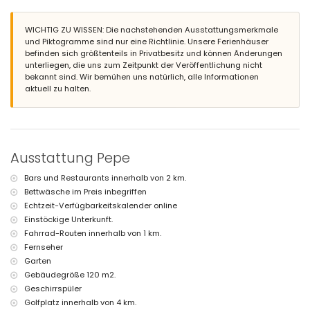
Außendusche
Außensitzbereich und Außenessbereich
3 private Parkplätze
WICHTIG ZU WISSEN: Die nachstehenden Ausstattungsmerkmale
und Piktogramme sind nur eine Richtlinie. Unsere Ferienhäuser
Weitere Informationen
befinden sich größtenteils in Privatbesitz und können Änderungen
unterliegen, die uns zum Zeitpunkt der Veröffentlichung nicht
Nächster Strand: Fustera (innerhalb von 3 Kilometern von der Villa)
bekannt sind. Wir bemühen uns natürlich, alle Informationen
Nächster Flughafen: Alicante (innerhalb von 100 Kilometern von der
aktuell zu halten.
Villa)
Zweitnächster Flughafen: Valencia (mehr als 100 Kilometer)
Haustiere erlaubt
Die Unterkunft eignet sich sehr gut für Familien mit Kindern
Ausstattung und Dienstleistungen, die im Mietpreis der Villa
Ausstattung Pepe
enthalten sind
Internet (WiFi)
Bars und Restaurants innerhalb von 2 km.
Staubsauger, Bügeleisen und Bügelbrett
Bettwäsche im Preis inbegriffen
Bettwäsche und Handtücher
Echtzeit-Verfügbarkeitskalender online
Ausstattung und Dienstleistungen gegen Aufpreis
Einstöckige Unterkunft.
Fahrrad-Routen innerhalb von 1 km.
Heizung und Klimaanlage
Fernseher
Unterhaltung und Freizeitaktivitäten für Ihren Urlaub in Benissa,
Garten
Costa Blanca
Gebäudegröße 120 m2.
Bar und Promenade (Ökologischer Weg) (innerhalb von 1000 Metern
Geschirrspüler
vom Haus)
Golfplatz innerhalb von 4 km.
Diskothek und Freizeitpark (Familienpark Calpe & Moraira) (innerhalb