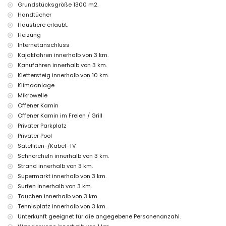
Grundstücksgröße 1300 m2.
von 5 Kilometern vom Haus)
Handtücher
Freizeitpark (Terra Mítica), Zoo (Terra Natura, Mundo Mar),
Haustiere erlaubt.
Wasserpark (Aqualandia und Aqua Natura) (innerhalb von 10
Kilometern vom Haus)
Heizung
Internetanschluss
Sehenswürdigkeiten und Kultur in Benissa, Costa Blanca
Kajakfahren innerhalb von 3 km.
Schloss (Moraira, Cap d'Or) und Ruinen (Baños de la Reina Calpe)
Kanufahren innerhalb von 3 km.
(innerhalb von 5 Kilometern von der Unterkunft)
Klettersteig innerhalb von 10 km.
Architektonisches Gebäude (Catedral La Marina Benissa) (innerhalb
Klimaanlage
von 10 Kilometern von der Unterkunft)
Mikrowelle
Sport
Offener Kamin
Offener Kamin im Freien / Grill
Wandern und Radfahren (innerhalb von 1000 Metern von der Villa)
Tennis, Golf, Kanufahren, Kajakfahren, Tauchen, Schnorcheln, Surfen,
Privater Parkplatz
Windsurfen und Wasserski (innerhalb von 5 Kilometern von der Villa)
Privater Pool
Pferdereiten und Klettern (innerhalb von 10 Kilometern von der Villa)
Satelliten-/Kabel-TV
Schnorcheln innerhalb von 3 km.
Strand innerhalb von 3 km.
Supermarkt innerhalb von 3 km.
Surfen innerhalb von 3 km.
Tauchen innerhalb von 3 km.
Tennisplatz innerhalb von 3 km.
Unterkunft geeignet für die angegebene Personenanzahl.