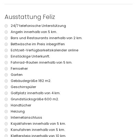
nächstes Flussufer oder Küste: Mittelmeer (innerhalb von 4 Kilometern
von der Villa)
nächster Strand: Cala Baladrar (innerhalb von 4 Kilometern von der
Ausstattung Feliz
Villa)
nächster Hafen: Hafen von Moraira (innerhalb von 10 Kilometern von
24/7 telefonische Unterstützung
der Villa)
Angeln innerhalb von 5 km.
nächster Park: Pinar del Advocat (innerhalb von 10 Kilometern von der
Bars und Restaurants innerhalb von 2 km.
Villa)
Bettwäsche im Preis inbegriffen
nächster Flughafen: Alicante (innerhalb von 100 Kilometern von der
Echtzeit-Verfügbarkeitskalender online
Villa)
zweiter nächster Flughafen: Valencia (über 100 Kilometer)
Einstöckige Unterkunft.
Haustiere sind nicht erlaubt
Fahrrad-Routen innerhalb von 5 km.
Die Unterkunft ist sehr geeignet für Familien mit Kindern
Fernseher
Garten
Einrichtungen und Dienstleistungen, die im Mietpreis der Villa
inbegriffen sind
Gebäudegröße 182 m2.
Geschirrspüler
Internet (WiFi)
Golfplatz innerhalb von 4 km.
Bügeleisen und Bügelbrett
Bettwäsche und Handtücher
Grundstücksgröße 600 m2.
Empfangsdienst und 24-Stunden-Notdienst
Handtücher
Luftheizung und Klimaanlage
Heizung
Internetanschluss
Einrichtungen und Dienstleistungen gegen Aufpreis
Kajakfahren innerhalb von 5 km.
Kinderbett (auf Anfrage)
Kanufahren innerhalb von 5 km.
Unterhaltung und Freizeitaktivitäten für Ihren Urlaub in Benissa,
Klettersteig innerhalb von 10 km.