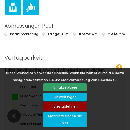
Abmessungen Pool
Form
:
rechteckig
Länge
:
10 m.
Breite
:
4 m.
Tiefe
:
2 m.
Verfügbarkeit
um klicken!
Diese Webseite verwendet Cookies. Wenn Sie weiter durch die Seite
navigieren, stimmen Sie unserer Verwendung von Cookies zu.
Verfügbar
Ich akzeptiere
Ausgewählte Termine
Einstellungen
Verfügbar auf Anfrage
Alles ablehnen
Preise auf Anfrage
Mehr Info finden Sie
hier
Ankunft nicht erlaubt