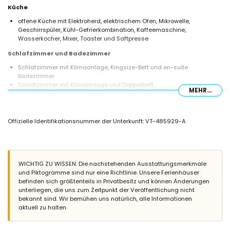
Küche
offene Küche mit Elektroherd, elektrischem Ofen, Mikrowelle,
Geschirrspüler, Kühl-Gefrierkombination, Kaffeemaschine,
Wasserkocher, Mixer, Toaster und Saftpresse
Schlafzimmer und Badezimmer
Schlafzimmer mit Klimaanlage, Kingsize-Bett und en-suite
Badezimmer
Schlafzimmer mit Klimaanlage und Doppelbett
MEHR...
Schlafzimmer mit Klimaanlage, 2 Einzelbetten und Fernseher
En-suite Badezimmer mit Doppelwaschbecken, Dusche und Toilette
Badezimmer mit Einzelwaschbecken, Dusche und Toilette
Offizielle Identifikationsnummer der Unterkunft: VT-485929-A
Außenbereich der Villa
eingezäuntes Grundstück
privater Pool mit den Maßen 10m x 4m und 2m Tiefe
Garten mit Kies, Bäumen und Gartenmöbeln mit Sonnenliegen
WICHTIG ZU WISSEN: Die nachstehenden Ausstattungsmerkmale
3 Terrassen, davon 1 überdacht
und Piktogramme sind nur eine Richtlinie. Unsere Ferienhäuser
Grill
befinden sich größtenteils in Privatbesitz und können Änderungen
Außendusche
unterliegen, die uns zum Zeitpunkt der Veröffentlichung nicht
Sitzbereich im Freien und Essbereich im Freien
bekannt sind. Wir bemühen uns natürlich, alle Informationen
3 private Parkplätze
aktuell zu halten.
Weitere Informationen
nächster Ort: Moraira (innerhalb von 4 Kilometern von der Villa)