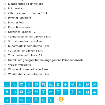
Costa Blanca
Klimaanlage (4 einheiten)
Mikrowelle
Bar (innerhalb von 5 Kilometern vom Haus)
Offener Kamin im Freien / Grill
Sehenswürdigkeiten und Kultur in Benissa, Costa Blanca
Privater Parkplatz
Museum (Moraira), Kirche (Iglesia Nuestra Señora de los
Privater Pool
Desamparados), Schloss (Castell de Moraira-Teulada), Ruine (Torre
Rezeptionsservice
de Vigía del Cap d'Or), Denkmal (Skulptur "Mann, der aufs Meer
Satelliten-/Kabel-TV
schaut" von Toni Mari), architektonisches Gebäude (Castell de
Schnorcheln innerhalb von 5 km.
Moraira) und historischer Ort (Historisches Zentrum) (innerhalb von 10
Strand innerhalb von 4 km.
Kilometern von der Unterkunft)
Supermarkt innerhalb von 3 km.
Sport
Surfen innerhalb von 5 km.
Golf, Radfahren, Kanufahren, Kajakfahren, Angeln, Tauchen,
Tauchen innerhalb von 5 km.
Schnorcheln, Surfen, Windsurfen und Wasserski (innerhalb von 5
Unterkunft geeignet für die angegebene Personenanzahl.
Kilometern von der Villa)
Waschmaschine
Tennis, Reiten und Klettern (innerhalb von 10 Kilometern von der Villa)
Wasserski innerhalb von 5 km.
Windsurfen innerhalb von 5 km.