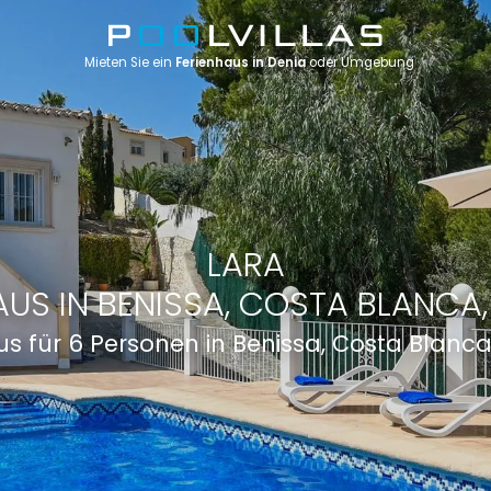
Mieten Sie ein
Ferienhaus in Denia
oder Umgebung
LARA
AUS IN BENISSA, COSTA BLANCA,
us für 6 Personen in Benissa, Costa Blanca