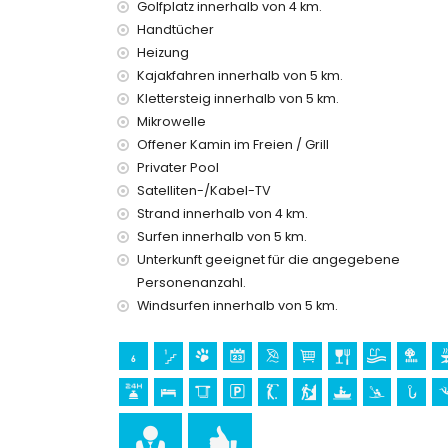
Golfplatz innerhalb von 4 km.
Einrichtungen und Dienstleistungen, die im Mi
Handtücher
Internet (WiFi)
Heizung
Bügeleisen und Bügelbrett
Kajakfahren innerhalb von 5 km.
Bettwäsche und Handtücher
Klettersteig innerhalb von 5 km.
Empfangsservice und 24-Stunden-Notdienst
Luftheizung und Klimaanlage
Mikrowelle
Offener Kamin im Freien / Grill
Einrichtungen und Dienstleistungen gegen Auf
Privater Pool
Zustellbett und Kinderbetten/Kinderbetten (auf
Satelliten-/Kabel-TV
Strand innerhalb von 4 km.
Unterhaltungs- und Freizeitaktivitäten für Ihr
Surfen innerhalb von 5 km.
Bar (innerhalb von 5 Kilometern vom Haus)
Unterkunft geeignet für die angegebene
Sehenswürdigkeiten und Kultur in Benissa, Co
Personenanzahl.
Windsurfen innerhalb von 5 km.
Museum (Moraira), Kirche (Kirche Unserer Lieben
Denkmal (Moraira), architektonisches Gebäude (
Kilometern von der Unterkunft)
Sport
Golf (Club de Golf Ifach), Klettern, Kanufahren,
Windsurfen (innerhalb von 5 Kilometern vom Ha