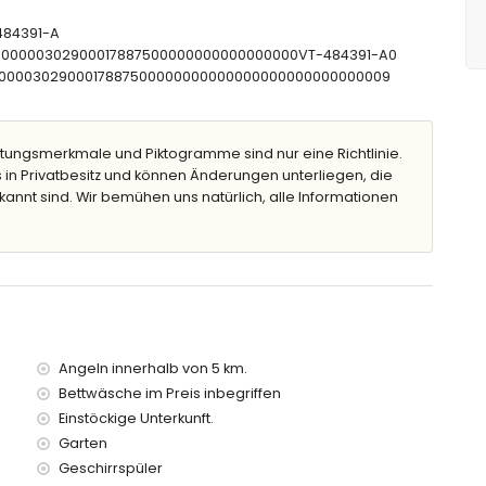
en, Badewannen-/Duschkombination und Toilette
e und Toilette
-484391-A
CTU00000302900017887500000000000000000VT-484391-A0
CNT00000302900017887500000000000000000000000000009
f
t Sonnenliegen
tungsmerkmale und Piktogramme sind nur eine Richtlinie.
 in Privatbesitz und können Änderungen unterliegen, die
kannt sind. Wir bemühen uns natürlich, alle Informationen
ntfernt)
 entfernt)
m Haus entfernt)
r vom Haus entfernt)
Angeln innerhalb von 5 km.
vom Haus entfernt)
Bettwäsche im Preis inbegriffen
 Haus entfernt)
Einstöckige Unterkunft.
ter)
Garten
Kindern
Geschirrspüler