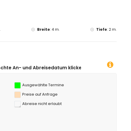
 vom Haus)
.
Breite
:
4 m.
Tiefe
:
2 m.
edatum klicken!
Ausgewählte Termine
Preise auf Anfrage
Abreise nicht erlaubt