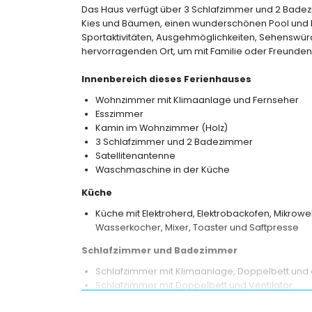
Das Haus verfügt über 3 Schlafzimmer und 2 Badezi
Kies und Bäumen, einen wunderschönen Pool und Bli
Sportaktivitäten, Ausgehmöglichkeiten, Sehenswür
hervorragenden Ort, um mit Familie oder Freunden 
Innenbereich dieses Ferienhauses
Wohnzimmer mit Klimaanlage und Fernseher
Esszimmer
Kamin im Wohnzimmer (Holz)
3 Schlafzimmer und 2 Badezimmer
Satellitenantenne
Waschmaschine in der Küche
Küche
Küche mit Elektroherd, Elektrobackofen, Mikrowe
Wasserkocher, Mixer, Toaster und Saftpresse
Schlafzimmer und Badezimmer
Schlafzimmer mit Klimaanlage, Doppelbett u
Schlafzimmer mit Doppelbett und Ventilator
Schlafzimmer mit Klimaanlage, 2 Einzelbetten un