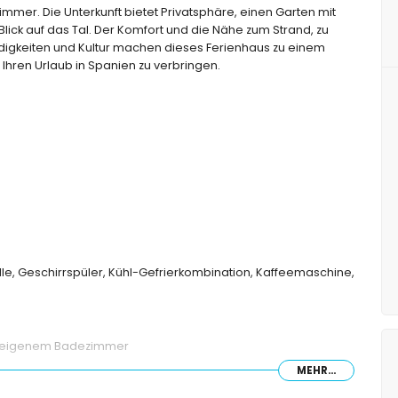
mmer. Die Unterkunft bietet Privatsphäre, einen Garten mit
ck auf das Tal. Der Komfort und die Nähe zum Strand, zu
digkeiten und Kultur machen dieses Ferienhaus zu einem
Ihren Urlaub in Spanien zu verbringen.
lle, Geschirrspüler, Kühl-Gefrierkombination, Kaffeemaschine,
nd eigenem Badezimmer
MEHR...
d Ventilator