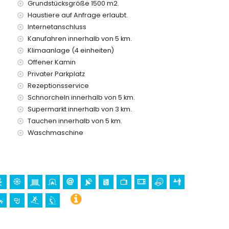
Grundstücksgröße 1500 m2.
etpreis dieses Ferienhauses inbegriffen sind
Haustiere auf Anfrage erlaubt.
Internetanschluss
Kanufahren innerhalb von 5 km.
Klimaanlage (4 einheiten)
Offener Kamin
Privater Parkplatz
preis
Rezeptionsservice
 Anfrage)
Schnorcheln innerhalb von 5 km.
Supermarkt innerhalb von 3 km.
en Urlaub in Benissa, Costa Blanca
Tauchen innerhalb von 5 km.
Waschmaschine
sta Blanca
 Frau der Verlassenen), Burg (Moraira), Ruine (Moraira),
Moraira) und historischer Ort (Moraira) (innerhalb von 10
 Kajakfahren, Angeln, Tauchen, Schnorcheln, Surfen und
us)