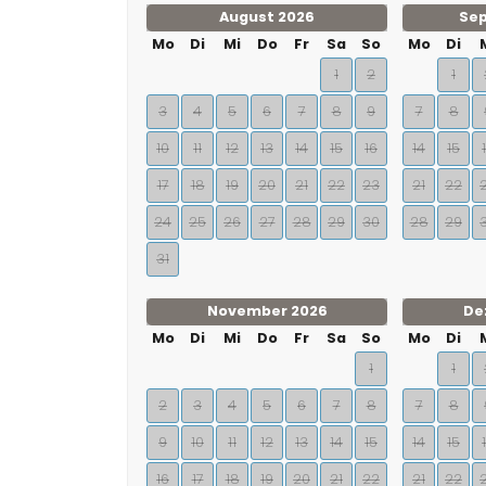
August 2026
Se
Mo
Di
Mi
Do
Fr
Sa
So
Mo
Di
1
2
1
3
4
5
6
7
8
9
7
8
10
11
12
13
14
15
16
14
15
17
18
19
20
21
22
23
21
22
24
25
26
27
28
29
30
28
29
31
November 2026
De
Mo
Di
Mi
Do
Fr
Sa
So
Mo
Di
1
1
2
3
4
5
6
7
8
7
8
9
10
11
12
13
14
15
14
15
16
17
18
19
20
21
22
21
22