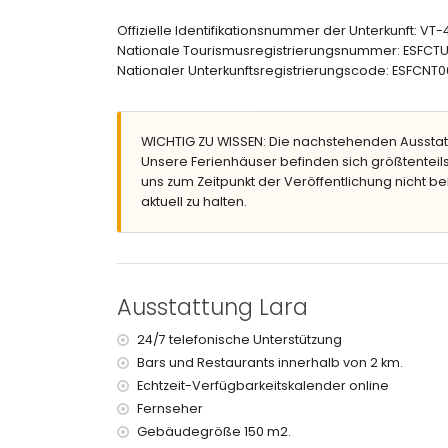
En-suite Badezimmer mit Einzeltischwaschbeck
Badezimmer mit Einzeltischwaschbecken, Dusch
Offizielle Identifikationsnummer der Unterkunft: VT
Nationale Tourismusregistrierungsnummer: ESF
Außenbereich dieses Ferienhauses
Nationaler Unterkunftsregistrierungscode: ESF
Großes und eingezäuntes Grundstück
Privater Pool mit den Maßen 8m x 4m und 2m tie
Garten mit Kies, Bäumen und Gartenmöbeln mi
WICHTIG ZU WISSEN: Die nachstehenden Ausstat
3 Terrassen, davon 2 überdacht
Unsere Ferienhäuser befinden sich größtenteils
Grill
uns zum Zeitpunkt der Veröffentlichung nicht be
Sitzecke und Essbereich im Freien
aktuell zu halten.
2 private Parkplätze
Weitere Informationen
Nächste Stadt: Moraira (4 Kilometer vom Haus e
Nächstes Ufer: Mittelmeer (4 Kilometer vom Haus
Ausstattung Lara
Nächster Strand: Cala Baladrar (4 Kilometer vo
Nächster Hafen: Puerto de Moraira (10 Kilomete
24/7 telefonische Unterstützung
Nächster Park: Pinar del Advocat (10 Kilometer 
Bars und Restaurants innerhalb von 2 km.
Nächster Flughafen: Alicante (100 Kilometer vom
Echtzeit-Verfügbarkeitskalender online
Zweitnächster Flughafen: Valencia (> 100 Kilome
Bitte anfragen, ob Haustiere erlaubt sind
Fernseher
Die Unterkunft ist sehr geeignet für Familien mit 
Gebäudegröße 150 m2.