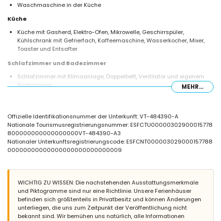
Waschmaschine in der Küche
Küche
Küche mit Gasherd, Elektro-Ofen, Mikrowelle, Geschirrspüler,
Kühlschrank mit Gefrierfach, Kaffeemaschine, Wasserkocher, Mixer,
Toaster und Entsafter
Schlafzimmer und Badezimmer
Schlafzimmer mit Klimaanlage, Doppelbett, Ventilator und eigenem
Badezimmer
MEHR...
Schlafzimmer mit Klimaanlage und Doppelbett
Schlafzimmer mit Klimaanlage und 2 Einzelbetten
En-suite Badezimmer mit Einzelwaschbecken, Badewannen-
Offizielle Identifikationsnummer der Unterkunft: VT-484390-A
Duschkombination und Toilette
Nationale Tourismusregistrierungsnummer: ESFCTU00000302900015778
Badezimmer mit Einzelwaschbecken, Dusche und Toilette
800000000000000000VT-484390-A3
Außenbereich dieses Ferienhauses
Nationaler Unterkunftsregistrierungscode: ESFCNT000003029000157788
00000000000000000000000000009
Umzäuntes Grundstück
Nierenförmiger privater Pool, Maße: 8m x 4m und 2m tief
Garten mit Kies, Bäumen und Gartenmöbeln mit Sonnenliegen
2 Wintergärten
WICHTIG ZU WISSEN: Die nachstehenden Ausstattungsmerkmale
Grill
und Piktogramme sind nur eine Richtlinie. Unsere Ferienhäuser
Sitzbereich im Freien und Essbereich im Freien
befinden sich größtenteils in Privatbesitz und können Änderungen
Privater Parkplatz
unterliegen, die uns zum Zeitpunkt der Veröffentlichung nicht
bekannt sind. Wir bemühen uns natürlich, alle Informationen
Weitere Informationen