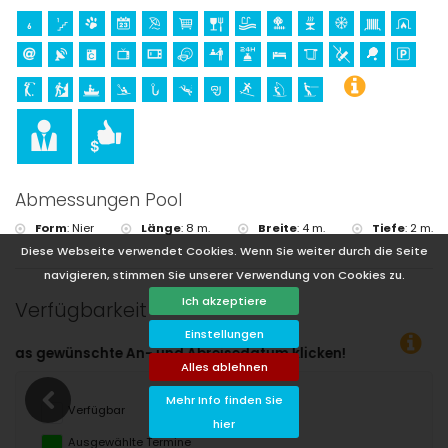
Abmessungen Pool
Form
:
Nier
Länge
:
8 m.
Breite
:
4 m.
Tiefe
:
2 m.
Diese Webseite verwendet Cookies. Wenn Sie weiter durch die Seite
navigieren, stimmen Sie unserer Verwendung von Cookies zu.
Ich akzeptiere
Verfügbarkeit
Einstellungen
datum klicken!
Alles ablehnen
Mehr Info finden Sie
Verfügbar
hier
Ausgewählte Termine