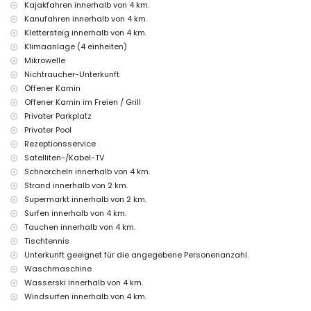
Kajakfahren innerhalb von 4 km.
Zustellbett und Kinderbetten (auf Anfrage)
Kanufahren innerhalb von 4 km.
Klettersteig innerhalb von 4 km.
Unterhaltungs- und Freizeitaktivitäten für Ihren Urlaub in
Klimaanlage (4 einheiten)
Benissa, Costa Blanca
Mikrowelle
Bar (innerhalb von 1000 Metern vom Haus)
Nichtraucher-Unterkunft
Diskothek und Promenade (Paseo Senillar) (innerhalb von 5 Kilometern
Offener Kamin
vom Haus)
Offener Kamin im Freien / Grill
Sehenswürdigkeiten und Kultur in Benissa, Costa Blanca
Privater Parkplatz
Museum (Moraira), Kirche (Iglesia Nuestra Señora de los
Privater Pool
Desamparados), Burg (Moraira), Ruine (Moraira), Denkmal (Moraira),
Rezeptionsservice
architektonisches Bauwerk (Moraira) und historischer Ort (Moraira)
Satelliten-/Kabel-TV
(innerhalb von 5 Kilometern von der Unterkunft)
Schnorcheln innerhalb von 4 km.
Sportarten
Strand innerhalb von 2 km.
Supermarkt innerhalb von 2 km.
Golf (Club de Golf Ifach), Klettern, Kanufahren, Kajakfahren, Angeln,
Surfen innerhalb von 4 km.
Tauchen, Schnorcheln, Surfen, Windsurfen und Wasserski (innerhalb
von 5 Kilometern vom Haus)
Tauchen innerhalb von 4 km.
Tennis und Reiten (innerhalb von 10 Kilometern vom Haus)
Tischtennis
Unterkunft geeignet für die angegebene Personenanzahl.
Waschmaschine
Wasserski innerhalb von 4 km.
Windsurfen innerhalb von 4 km.