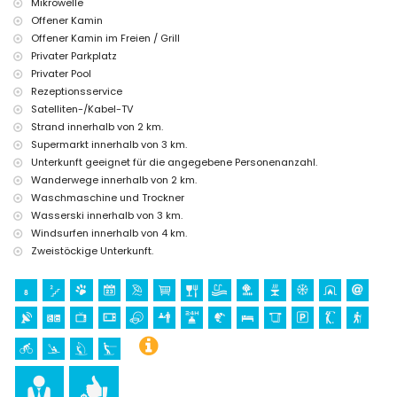
Mikrowelle
Sport
Offener Kamin
Offener Kamin im Freien / Grill
Golf (Don Cayo), Wandern, Radfahren, Kajakfahren, Windsurfen und
Privater Parkplatz
Wasserski (innerhalb von 5 Kilometern von der Villa)
Privater Pool
Rezeptionsservice
Satelliten-/Kabel-TV
Strand innerhalb von 2 km.
Supermarkt innerhalb von 3 km.
Unterkunft geeignet für die angegebene Personenanzahl.
Wanderwege innerhalb von 2 km.
Waschmaschine und Trockner
Wasserski innerhalb von 3 km.
Windsurfen innerhalb von 4 km.
Zweistöckige Unterkunft.