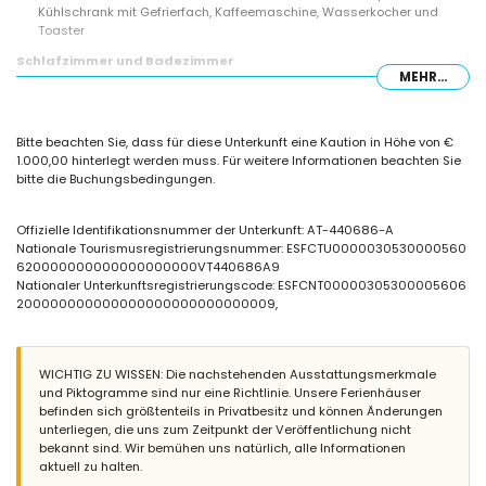
Kühlschrank mit Gefrierfach, Kaffeemaschine, Wasserkocher und
Toaster
Schlafzimmer und Badezimmer
MEHR...
Schlafzimmer mit Klimaanlage, Doppelbett und eigenem Badezimmer
2 Schlafzimmer mit Klimaanlage, jeweils mit einem Doppelbett
Schlafzimmer mit Klimaanlage und 2 Einzelbetten (je 190 x 90 cm)
Bitte beachten Sie, dass für diese Unterkunft eine Kaution in Höhe von €
2 Badezimmer, jeweils mit einem Waschbecken, Dusche und Toilette
1.000,00 hinterlegt werden muss. Für weitere Informationen beachten Sie
Außenbereich der Villa
bitte die Buchungsbedingungen.
großes und eingezäuntes Grundstück
privater Pool mit den Maßen 10m x 5m
Offizielle Identifikationsnummer der Unterkunft: AT-440686-A
Garten mit Bäumen und Gartenmöbeln mit Liegen
Nationale Tourismusregistrierungsnummer: ESFCTU0000030530000560
3 Terrassen, von denen 1 überdacht ist
620000000000000000000VT440686A9
Grill
Nationaler Unterkunftsregistrierungscode: ESFCNT00000305300005606
Außendusche
200000000000000000000000000009,
Außen Sitzbereich und Essbereich
2 private, überdachte Parkplätze
Weitere Informationen
WICHTIG ZU WISSEN: Die nachstehenden Ausstattungsmerkmale
und Piktogramme sind nur eine Richtlinie. Unsere Ferienhäuser
Nächste Stadt: Altea (innerhalb von 3 Kilometern von der Villa)
befinden sich größtenteils in Privatbesitz und können Änderungen
Nächster Strand: innerhalb von 2 Kilometern von der Villa
unterliegen, die uns zum Zeitpunkt der Veröffentlichung nicht
Nächster Hafen: Campomanus (innerhalb von 3 Kilometern von der
bekannt sind. Wir bemühen uns natürlich, alle Informationen
Villa)
aktuell zu halten.
Nächster Park: Terra Mitica (innerhalb von 10 Kilometern von der Villa)