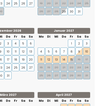
19
20
21
22
23
24
25
23
24
25
26
27
30
26
27
28
29
30
31
zember 2026
Januar 2027
Mi
Do
Fr
Sa
So
Mo
Di
Mi
Do
Fr
Sa
So
2
3
4
5
6
1
2
3
9
10
11
12
13
4
5
6
7
8
9
10
16
17
16
17
18
19
20
11
12
13
14
15
18
19
20
21
22
23
24
23
24
25
26
27
25
26
27
28
29
30
31
30
31
März 2027
April 2027
Mi
Do
Fr
Sa
So
Mo
Di
Mi
Do
Fr
Sa
So