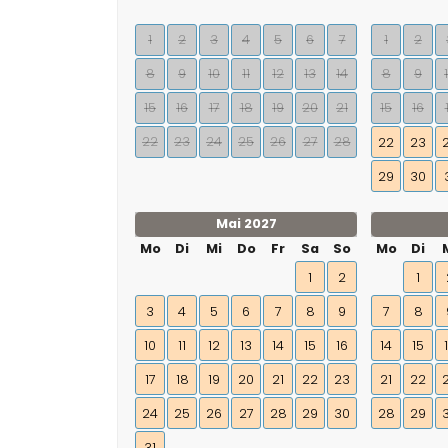
1
2
3
4
5
6
7
1
2
8
9
10
11
12
13
14
8
9
15
16
17
18
19
20
21
15
16
22
23
24
25
26
27
28
22
23
29
30
Mai 2027
Mo
Di
Mi
Do
Fr
Sa
So
Mo
Di
1
2
1
3
4
5
6
7
8
9
7
8
10
11
12
13
14
15
16
14
15
17
18
19
20
21
22
23
21
22
24
25
26
27
28
29
30
28
29
31