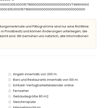
CTU0000030530001571890000000000000000000VT489044A0
CNT00000305300015718900000000000000000000000000001
 vom Apartment)
 50 Metern vom Apartment)
tungsmerkmale und Piktogramme sind nur eine Richtlinie.
 Apartment
 in Privatbesitz und können Änderungen unterliegen, die
partment
kannt sind. Wir bemühen uns natürlich, alle Informationen
artment
0 Kilometern vom Apartment)
ter)
erhalb von 200 Metern
t, verfügt über einen Aufzug.
it Kindern.
Angeln innerhalb von 200 m.
Bars und Restaurants innerhalb von 100 m.
is des Apartments enthalten
Echtzeit-Verfügbarkeitskalender online
Fernseher
Gebäudegröße 80 m2.
Geschirrspüler
Internetanschluss