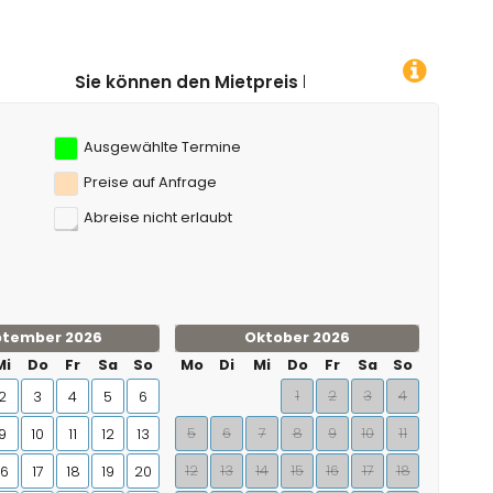
 den Mietpreis berechnen, indem Sie auf das gewünsch
Ausgewählte Termine
Preise auf Anfrage
Abreise nicht erlaubt
ptember 2026
Oktober 2026
Mi
Do
Fr
Sa
So
Mo
Di
Mi
Do
Fr
Sa
So
1
2
3
4
2
3
4
5
6
5
6
7
8
9
10
11
9
10
11
12
13
12
13
14
15
16
17
18
16
17
18
19
20