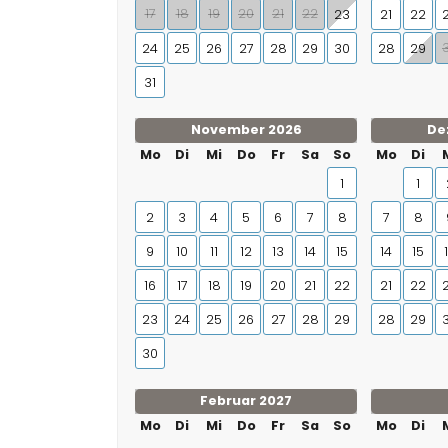
17
18
19
20
21
22
23
21
22
24
25
26
27
28
29
30
28
29
31
November 2026
De
Mo
Di
Mi
Do
Fr
Sa
So
Mo
Di
1
1
2
3
4
5
6
7
8
7
8
9
10
11
12
13
14
15
14
15
16
17
18
19
20
21
22
21
22
23
24
25
26
27
28
29
28
29
30
Februar 2027
Mo
Di
Mi
Do
Fr
Sa
So
Mo
Di