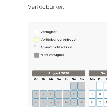
Verfügbarkeit
Sie können
Verfügbar
Verfügbar auf Anfrage
Ankunft nicht erlaubt
Nicht verfügbar
August 2026
Se
Mo
Di
Mi
Do
Fr
Sa
So
Mo
Di
1
2
1
3
4
5
6
7
8
9
7
8
10
11
12
13
14
15
16
14
15