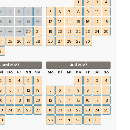
1
2
3
4
3
4
5
6
7
5
6
7
8
9
10
11
10
11
12
13
14
12
13
14
15
16
17
18
17
18
19
20
21
19
20
21
22
23
24
25
24
25
26
27
28
26
27
28
29
30
31
Juni 2027
Juli 2027
Mi
Do
Fr
Sa
So
Mo
Di
Mi
Do
Fr
Sa
So
2
3
4
5
6
1
2
3
4
9
10
11
12
13
5
6
7
8
9
10
11
16
17
18
19
20
12
13
14
15
16
17
18
23
24
25
26
27
19
20
21
22
23
24
25
30
26
27
28
29
30
31