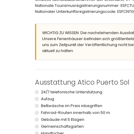
Nationale Tourismusregistrierungsnummer: ESF
gepflegter Gemeinschaftsgarten
Nationaler Unterkunftsregistrierungscode: ESF
Weitere Informationen
nächste Stadt: Altea (innerhalb von 50 Metern
nächster Fluss oder Ufer: Altea (innerhalb von
WICHTIG ZU WISSEN: Die nachstehenden Ausstat
nächster Strand innerhalb von 200 Metern vom
Unsere Ferienhäuser befinden sich größtenteils
nächster Hafen innerhalb von 50 Metern vom A
uns zum Zeitpunkt der Veröffentlichung nicht be
nächster Park innerhalb von 100 Metern vom Ap
aktuell zu halten.
nächster Flughafen: Alicante (innerhalb von 10
zweitnächster Flughafen: Valencia (> 100 Kilome
öffentliche Verkehrsmittel in der Nähe: Bus inn
Rauchen nicht erlaubt
Haustiere sind nicht erlaubt
Ausstattung Atico Puerto Sol
Das Gebäude, in dem sich die Unterkunft befinde
Die Unterkunft eignet sich sehr gut für Familien m
24/7 telefonische Unterstützung
Aufzug
Ausstattung und Dienstleistungen im Mietpre
Bettwäsche im Preis inbegriffen
Internet (WiFi)
Fahrrad-Routen innerhalb von 50 m.
Bügeleisen und Bügelbrett
Gebäude mit 5 Etagen
Bettwäsche und Handtücher
Gemeinschaftsgarten
24-Stunden-Notdienst
Handtücher