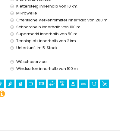
reis
Klettersteig innerhalb von 10 km.
Mikrowelle
Öffentliche Verkehrsmittel innerhalb von 200 m.
Schnorcheln innerhalb von 100 m.
 Urlaub in Altea, Costa Blanca
Supermarkt innerhalb von 50 m.
 vom Haus)
Tennisplatz innerhalb von 2 km.
ica), Zoo (Terra Natura) und Wasserpark (Aqualandia)
Unterkunft im 5. Stock
 Blanca
Wäscheservice
Windsurfen innerhalb von 100 m.
glesia de Altea) und historischer Ort (Altstadt von Altea)
ometern von der Unterkunft)
hen, Schnorcheln und Windsurfen (innerhalb von 1000 Metern
ent)
 vom Apartment)