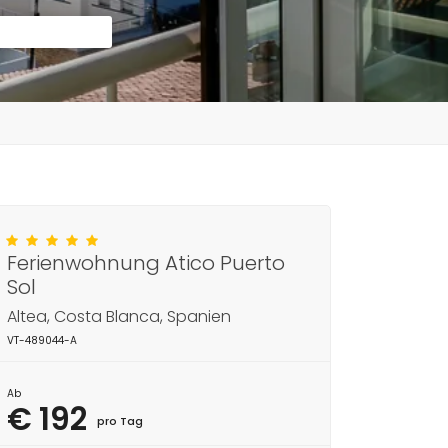
Ferienwohnung Atico Puerto
Sol
Altea, Costa Blanca, Spanien
VT-489044-A
Ab
€ 192
pro Tag