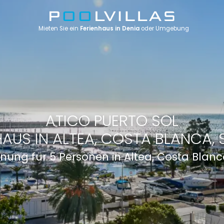
Mieten Sie ein
Ferienhaus in Denia
oder Umgebung
ATICO PUERTO SOL
HAUS IN ALTEA, COSTA BLANCA, 
nung für 5 Personen in Altea, Costa Blanc