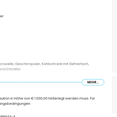
er
krowelle, Geschirrspüler, Kühlschrank mit Gefrierfach,
nd Entsafter
MEHR...
(200 x 180 cm) und eigenem Badezimmer
tt (200 x 160 cm)
Kaution in Höhe von € 1.000,00 hinterlegt werden muss. Für
, WC und Haartrockner
chungsbedingungen.
T-489044-A