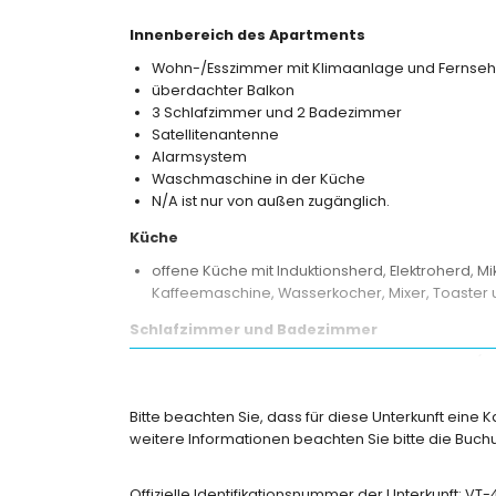
Innenbereich des Apartments
Wohn-/Esszimmer mit Klimaanlage und Fernseh
überdachter Balkon
3 Schlafzimmer und 2 Badezimmer
Satellitenantenne
Alarmsystem
Waschmaschine in der Küche
N/A ist nur von außen zugänglich.
Küche
offene Küche mit Induktionsherd, Elektroherd, Mi
Kaffeemaschine, Wasserkocher, Mixer, Toaster u
Schlafzimmer und Badezimmer
Schlafzimmer mit Klimaanlage, Kingsize-Bett 
Schlafzimmer mit Klimaanlage und Schlafsofa
Schlafzimmer mit Klimaanlage und Queensize-Be
Bitte beachten Sie, dass für diese Unterkunft eine 
eigenes Badezimmer mit Waschbecken, Dusche
weitere Informationen beachten Sie bitte die Bu
Badezimmer mit Waschbecken, Dusche und WC
Außenbereich des Apartments
Offizielle Identifikationsnummer der Unterkunft: V