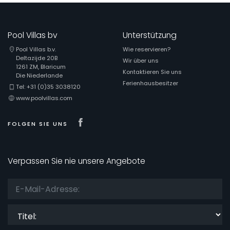
Pool Villas bv
Unterstützung
Pool Villas b.v.
Wie reservieren?
Deltazijde 20B
Wir über uns
1261 ZM, Blaricum
Kontaktieren Sie uns
Die Niederlande
Ferienhausbesitzer
Tel: +31 (0)35 3038120
www.poolvillas.com
Visit our Facebook page
FOLGEN SIE UNS
Verpassen Sie nie unsere Angebote
Titel: