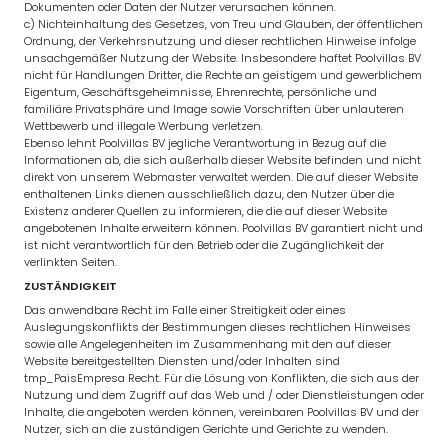
Dokumenten oder Daten der Nutzer verursachen können.
c) Nichteinhaltung des Gesetzes, von Treu und Glauben, der öffentlichen
Ordnung, der Verkehrsnutzung und dieser rechtlichen Hinweise infolge
unsachgemäßer Nutzung der Website. Insbesondere haftet Poolvillas BV
nicht für Handlungen Dritter, die Rechte an geistigem und gewerblichem
Eigentum, Geschäftsgeheimnisse, Ehrenrechte, persönliche und
familiäre Privatsphäre und Image sowie Vorschriften über unlauteren
Wettbewerb und illegale Werbung verletzen.
Ebenso lehnt Poolvillas BV jegliche Verantwortung in Bezug auf die
Informationen ab, die sich außerhalb dieser Website befinden und nicht
direkt von unserem Webmaster verwaltet werden. Die auf dieser Website
enthaltenen Links dienen ausschließlich dazu, den Nutzer über die
Existenz anderer Quellen zu informieren, die die auf dieser Website
angebotenen Inhalte erweitern können. Poolvillas BV garantiert nicht und
ist nicht verantwortlich für den Betrieb oder die Zugänglichkeit der
verlinkten Seiten.
ZUSTÄNDIGKEIT
Das anwendbare Recht im Falle einer Streitigkeit oder eines
Auslegungskonflikts der Bestimmungen dieses rechtlichen Hinweises
sowie alle Angelegenheiten im Zusammenhang mit den auf dieser
Website bereitgestellten Diensten und/oder Inhalten sind
tmp_PaisEmpresa Recht. Für die Lösung von Konflikten, die sich aus der
Nutzung und dem Zugriff auf das Web und / oder Dienstleistungen oder
Inhalte, die angeboten werden können, vereinbaren Poolvillas BV und der
Nutzer, sich an die zuständigen Gerichte und Gerichte zu wenden.