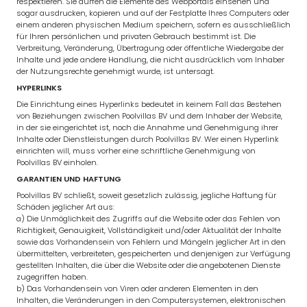
respektieren. Sie dürfen die Elemente des Webportals einsehen und
sogar ausdrucken, kopieren und auf der Festplatte Ihres Computers oder
einem anderen physischen Medium speichern, sofern es ausschließlich
für Ihren persönlichen und privaten Gebrauch bestimmt ist. Die
Verbreitung, Veränderung, Übertragung oder öffentliche Wiedergabe der
Inhalte und jede andere Handlung, die nicht ausdrücklich vom Inhaber
der Nutzungsrechte genehmigt wurde, ist untersagt.
HYPERLINKS
Die Einrichtung eines Hyperlinks bedeutet in keinem Fall das Bestehen
von Beziehungen zwischen Poolvillas BV und dem Inhaber der Website,
in der sie eingerichtet ist, noch die Annahme und Genehmigung ihrer
Inhalte oder Dienstleistungen durch Poolvillas BV. Wer einen Hyperlink
einrichten will, muss vorher eine schriftliche Genehmigung von
Poolvillas BV einholen.
GARANTIEN UND HAFTUNG
Poolvillas BV schließt, soweit gesetzlich zulässig, jegliche Haftung für
Schäden jeglicher Art aus:
a) Die Unmöglichkeit des Zugriffs auf die Website oder das Fehlen von
Richtigkeit, Genauigkeit, Vollständigkeit und/oder Aktualität der Inhalte
sowie das Vorhandensein von Fehlern und Mängeln jeglicher Art in den
übermittelten, verbreiteten, gespeicherten und denjenigen zur Verfügung
gestellten Inhalten, die über die Website oder die angebotenen Dienste
zugegriffen haben.
b) Das Vorhandensein von Viren oder anderen Elementen in den
Inhalten, die Veränderungen in den Computersystemen, elektronischen