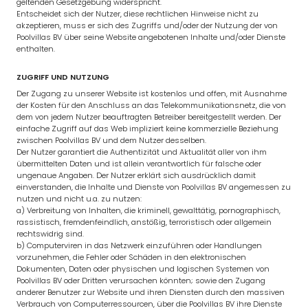
geltenden Gesetzgebung widerspricht.
Entscheidet sich der Nutzer, diese rechtlichen Hinweise nicht zu
akzeptieren, muss er sich des Zugriffs und/oder der Nutzung der von
Poolvillas BV über seine Website angebotenen Inhalte und/oder Dienste
enthalten.
ZUGRIFF UND NUTZUNG
Der Zugang zu unserer Website ist kostenlos und offen, mit Ausnahme
der Kosten für den Anschluss an das Telekommunikationsnetz, die von
dem von jedem Nutzer beauftragten Betreiber bereitgestellt werden. Der
einfache Zugriff auf das Web impliziert keine kommerzielle Beziehung
zwischen Poolvillas BV und dem Nutzer desselben.
Der Nutzer garantiert die Authentizität und Aktualität aller von ihm
übermittelten Daten und ist allein verantwortlich für falsche oder
ungenaue Angaben. Der Nutzer erklärt sich ausdrücklich damit
einverstanden, die Inhalte und Dienste von Poolvillas BV angemessen zu
nutzen und nicht u.a. zu nutzen:
a) Verbreitung von Inhalten, die kriminell, gewalttätig, pornographisch,
rassistisch, fremdenfeindlich, anstößig, terroristisch oder allgemein
rechtswidrig sind.
b) Computerviren in das Netzwerk einzuführen oder Handlungen
vorzunehmen, die Fehler oder Schäden in den elektronischen
Dokumenten, Daten oder physischen und logischen Systemen von
Poolvillas BV oder Dritten verursachen könnten; sowie den Zugang
anderer Benutzer zur Website und ihren Diensten durch den massiven
Verbrauch von Computerressourcen, über die Poolvillas BV ihre Dienste