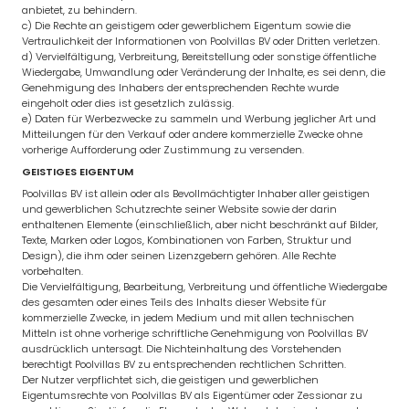
anbietet, zu behindern.
c) Die Rechte an geistigem oder gewerblichem Eigentum sowie die
Vertraulichkeit der Informationen von Poolvillas BV oder Dritten verletzen.
d) Vervielfältigung, Verbreitung, Bereitstellung oder sonstige öffentliche
Wiedergabe, Umwandlung oder Veränderung der Inhalte, es sei denn, die
Genehmigung des Inhabers der entsprechenden Rechte wurde
eingeholt oder dies ist gesetzlich zulässig.
e) Daten für Werbezwecke zu sammeln und Werbung jeglicher Art und
Mitteilungen für den Verkauf oder andere kommerzielle Zwecke ohne
vorherige Aufforderung oder Zustimmung zu versenden.
GEISTIGES EIGENTUM
Poolvillas BV ist allein oder als Bevollmächtigter Inhaber aller geistigen
und gewerblichen Schutzrechte seiner Website sowie der darin
enthaltenen Elemente (einschließlich, aber nicht beschränkt auf Bilder,
Texte, Marken oder Logos, Kombinationen von Farben, Struktur und
Design), die ihm oder seinen Lizenzgebern gehören. Alle Rechte
vorbehalten.
Die Vervielfältigung, Bearbeitung, Verbreitung und öffentliche Wiedergabe
des gesamten oder eines Teils des Inhalts dieser Website für
kommerzielle Zwecke, in jedem Medium und mit allen technischen
Mitteln ist ohne vorherige schriftliche Genehmigung von Poolvillas BV
ausdrücklich untersagt. Die Nichteinhaltung des Vorstehenden
berechtigt Poolvillas BV zu entsprechenden rechtlichen Schritten.
Der Nutzer verpflichtet sich, die geistigen und gewerblichen
Eigentumsrechte von Poolvillas BV als Eigentümer oder Zessionar zu