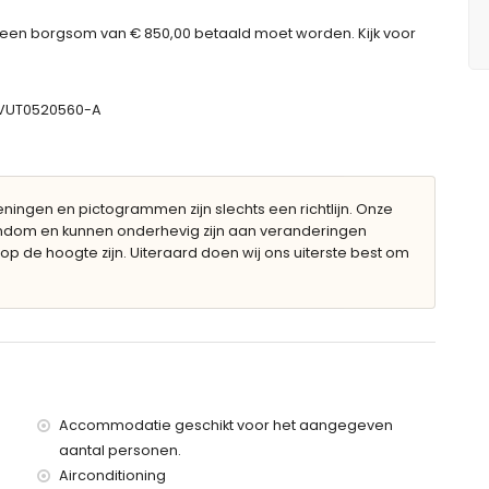
j 90cm)
toilet
een borgsom van € 850,00 betaald moet worden. Kijk voor
ilet
-VUT0520560-A
diep
ubilair met ligstoelen
ingen en pictogrammen zijn slechts een richtlijn. Onze
gendom en kunnen onderhevig zijn aan veranderingen
op de hoogte zijn. Uiteraard doen wij ons uiterste best om
arkeerplaatsen
an de villa)
ea (binnen 5 kilometer van de villa)
5 kilometer van de villa)
binnen 5 kilometer van de villa)
Accommodatie geschikt voor het aangegeven
lometer van de villa)
aantal personen.
kilometer van de villa)
Airconditioning
100 kilometer)