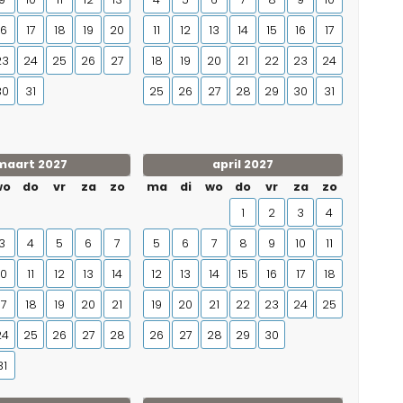
16
17
18
19
20
11
12
13
14
15
16
17
23
24
25
26
27
18
19
20
21
22
23
24
30
31
25
26
27
28
29
30
31
maart 2027
april 2027
wo
do
vr
za
zo
ma
di
wo
do
vr
za
zo
1
2
3
4
3
4
5
6
7
5
6
7
8
9
10
11
10
11
12
13
14
12
13
14
15
16
17
18
17
18
19
20
21
19
20
21
22
23
24
25
24
25
26
27
28
26
27
28
29
30
31