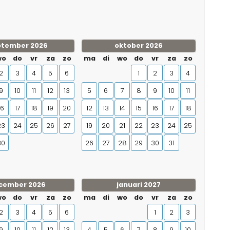
ptember 2026
oktober 2026
wo
do
vr
za
zo
ma
di
wo
do
vr
za
zo
2
3
4
5
6
1
2
3
4
9
10
11
12
13
5
6
7
8
9
10
11
16
17
18
19
20
12
13
14
15
16
17
18
23
24
25
26
27
19
20
21
22
23
24
25
30
26
27
28
29
30
31
cember 2026
januari 2027
wo
do
vr
za
zo
ma
di
wo
do
vr
za
zo
2
3
4
5
6
1
2
3
9
10
11
12
13
4
5
6
7
8
9
10