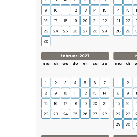
9
10
11
12
13
14
15
14
15
16
17
18
19
20
21
22
21
22
23
24
25
26
27
28
29
28
29
30
februari 2027
ma
di
wo
do
vr
za
zo
ma
di
1
2
3
4
5
6
7
1
2
8
9
10
11
12
13
14
8
9
15
16
17
18
19
20
21
15
16
22
23
24
25
26
27
28
22
23
29
30