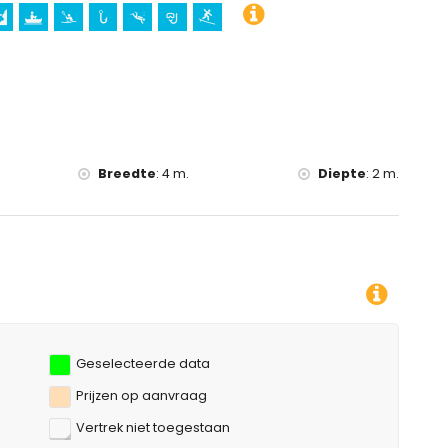
5 kilometer van de accommodatie)
wandelen, mountainbiken, fietsen, klimmen, kanoën, kajakken,
ometer van de villa)
Breedte
:
4 m.
Diepte
:
2 m.
Geselecteerde data
Prijzen op aanvraag
Vertrek niet toegestaan