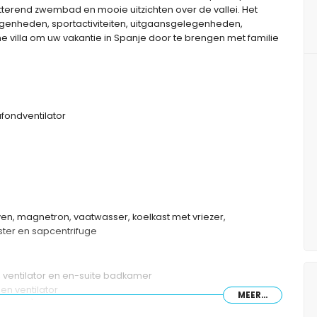
terend zwembad en mooie uitzichten over de vallei. Het
egenheden, sportactiviteiten, uitgaansgelegenheden,
e villa om uw vakantie in Spanje door te brengen met familie
afondventilator
ven, magnetron, vaatwasser, koelkast met vriezer,
ster en sapcentrifuge
 ventilator en en-suite badkamer
en ventilator
MEER...
90cm) en ventilator