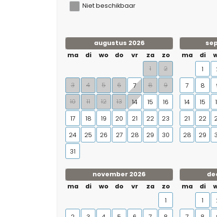
Niet beschikbaar
augustus 2026
se
ma
di
wo
do
vr
za
zo
ma
di
1
2
1
3
4
5
6
8
9
7
7
8
10
11
12
13
14
15
16
14
15
17
18
19
20
21
22
23
21
22
24
25
26
27
28
29
30
28
29
31
november 2026
de
ma
di
wo
do
vr
za
zo
ma
di
1
1
2
3
4
5
6
7
8
7
8