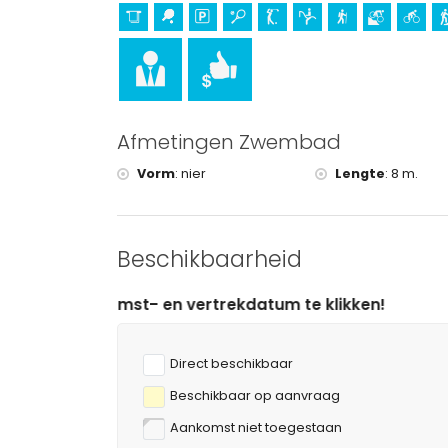
kasteel (Portal de la Vila en Denia) (binnen 2
Sporten
tennis, golf (Club de Golf Jávea), paardrijden, 
vissen, duiken, snorkelen en surfen (binnen 5 kil
Afmetingen Zwembad
Vorm
:
nier
Lengte
:
8 m.
Beschikbaarheid
n vertrekdatum te klikken!
Direct beschikbaar
Beschikbaar op aanvraag
Aankomst niet toegestaan