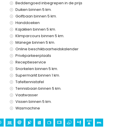
Beddengoed inbegrepen in de prijs
Duiken binnen 5 km.
s met kinderen
Golfbaan binnen 5 km.
ijs van de villa
Handdoeken
Kajakken binnen 5 km.
Klimparcours binnen 5 km.
Manege binnen 5 km.
Online beschikbaarheidskalender
Privéparkeerplaats
Receptieservice
Snorkelen binnen 5 km.
Supermarkt binnen 1 km.
Tafeltennistafel
ntie in Jávea, Costa Blanca
Tennisbaan binnen 5 km.
neo (Puerto)) (binnen 5 kilometer van het huis)
Vaatwasser
Vissen binnen 5 km.
ta Blanca
Wasmachine
n de Loreto, Puerto, Jávea), ruïne (Molinos de Viento, Jávea),
nisch gebouw (Pueblo de Jávea, Jávea), historische plek
ter van de accommodatie)