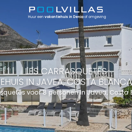
Huur een
vakantiehuis in Denia
of omgeving
LES CARRASQUETES
EHUIS IN JAVEA, COSTA BLANCA
asquetes voor 8 personen in Javea, Costa