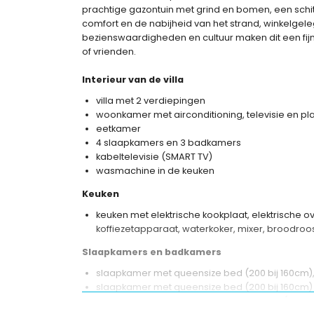
prachtige gazontuin met grind en bomen, een schit
comfort en de nabijheid van het strand, winkelgel
bezienswaardigheden en cultuur maken dit een fijn
of vrienden.
Interieur van de villa
villa met 2 verdiepingen
woonkamer met airconditioning, televisie en pl
eetkamer
4 slaapkamers en 3 badkamers
kabeltelevisie (SMART TV)
wasmachine in de keuken
Keuken
keuken met elektrische kookplaat, elektrische o
koffiezetapparaat, waterkoker, mixer, broodroo
Slaapkamers en badkamers
slaapkamer met queensize bed (200 bij 160cm),
slaapkamer met queensize bed (200 bij 160cm) 
slaapkamer met 2 eenpersoonsbedden (200 bij 