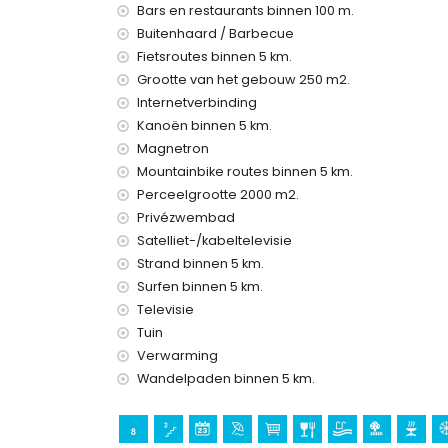
Bars en restaurants binnen 100 m.
huisdieren zijn niet toegestaan
Buitenhaard / Barbecue
De accommodatie is zeer geschikt voor familie
Fietsroutes binnen 5 km.
Faciliteiten en diensten inbegrepen in de huurpr
Grootte van het gebouw 250 m2.
internet (glasvezel)
Internetverbinding
stofzuiger en strijkijzer met strijkplank
Kanoën binnen 5 km.
bedlinnen en handdoeken
Magnetron
receptieservice en 24-uurs noodservice
Mountainbike routes binnen 5 km.
tafeltennis
Perceelgrootte 2000 m2.
centrale verwarming en airconditioning
Privézwembad
Faciliteiten en diensten tegen meerprijs
Satelliet-/kabeltelevisie
Strand binnen 5 km.
extra bed en kinderbedjes (op aanvraag)
Surfen binnen 5 km.
Vermaak en vrijetijdsactiviteiten voor uw vaka
Televisie
bioscoop, theater, bar en promenade (Mediterrá
Tuin
Verwarming
Bezienswaardigheden en cultuur in Jávea, Cos
Wandelpaden binnen 5 km.
museum (Histórico de Jávea, Jávea), kerk (Virge
monument (Pueblo de Jávea, Jávea), architecto
(Pueblo de Jávea en Jávea) (binnen 5 kilome