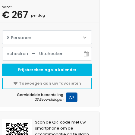
Vanaf
€ 267
per dag
8 Personen
Prijsberekening via kalender
Toevoegen aan uw favorieten
Gemiddelde beoordeling
7,7
23 Beoordelingen
Scan de QR-code met uw
smartphone om de
accommodatie op te slaan