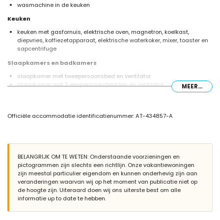
wasmachine in de keuken
Keuken
keuken met gasfornuis, elektrische oven, magnetron, koelkast,
diepvries, koffiezetapparaat, elektrische waterkoker, mixer, toaster en
sapcentrifuge
Slaapkamers en badkamers
slaapkamer met tweepersoonsbed en ventilator
slaapkamer met 2 eenpersoonsbedden en ventilator
MEER...
badkamer met enkele wastafel, bad/douche combinatie, bidet en
toilet
Buiten van dit vakantiehuis
Officiële accommodatie identificatienummer: AT-434857-A
omheind perceel
gemeenschappelijk zwembad
gazontuin met bomen en tuinmeubelen met ligstoelen
overdekt terras
BELANGRIJK OM TE WETEN: Onderstaande voorzieningen en
barbecue
pictogrammen zijn slechts een richtlijn. Onze vakantiewoningen
buiten douche
zijn meestal particulier eigendom en kunnen onderhevig zijn aan
buiten zitgedeelte en buiten eetgedeelte
veranderingen waarvan wij op het moment van publicatie niet op
de hoogte zijn. Uiteraard doen wij ons uiterste best om alle
Meer informatie
informatie up to date te hebben.
dichtstbijzijnde stad: Javea (binnen 1000 meter van het huis)
dichtstbijzijnde rivier of kust: Mediterráneo, Javea (binnen 1000 meter