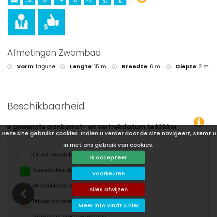
Afmetingen Zwembad
Vorm
:
lagune
Lengte
:
15 m.
Breedte
:
6 m.
Diepte
:
2 m.
Beschikbaarheid
 klikken!
Deze site gebruikt cookies. Indien u verder door de site navigeert, stemt u
in met ons gebruik van cookies.
Direct beschikbaar
Ik accepteer
Geselecteerde data
Voorkeuren
Beschikbaar op aanvraag
Alles afwijzen
Prijzen op aanvraag
Meer info vindt u hier
Aankomst niet toegestaan