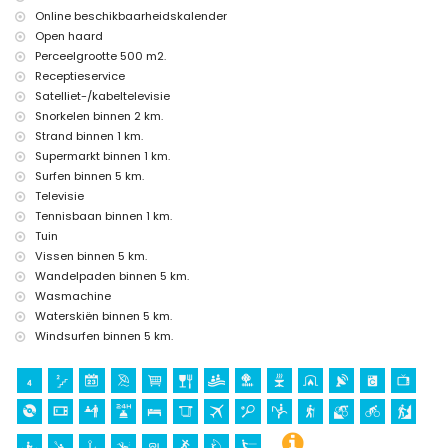
Bezienswaardigheden en cultuur in Javea, Costa Blanca
Online beschikbaarheidskalender
museum (Histórico de Javea, Javea), kerk (San Bartolomé, Pueblo,
Open haard
Javea), monument (Pueblo de Javea, Javea), architectonisch gebouw
Perceelgrootte 500 m2.
(Histórico de Javea, Javea), historische plaats (Pueblo de Javea en
Receptieservice
Javea) (binnen 5 kilometer van de accommodatie)
Satelliet-/kabeltelevisie
ruïne (Molinos de Viento en Javea) (binnen 10 kilometer van de
Snorkelen binnen 2 km.
accommodatie)
kasteel (Portal de la Vila en Denia) (binnen 25 kilometer van de
Strand binnen 1 km.
accommodatie)
Supermarkt binnen 1 km.
Surfen binnen 5 km.
Sport
Televisie
tennis (binnen 1000 meter van het huis)
Tennisbaan binnen 1 km.
paardrijden, wandelen, mountainbiken, fietsen, klimmen, kanoën,
Tuin
kajakken, vissen, duiken, snorkelen, surfen, windsurfen en waterskiën
Vissen binnen 5 km.
(binnen 5 kilometer van het huis)
golf (Javea Golf) (binnen 10 kilometer van het huis)
Wandelpaden binnen 5 km.
Wasmachine
Waterskiën binnen 5 km.
Windsurfen binnen 5 km.