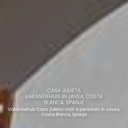
CASA JULIETA
VAKANTIEHUIS IN JAVEA, COSTA
BLANCA, SPANJE
Vakantiehuis Casa Julieta voor 4 personen in Javea,
Costa Blanca, Spanje