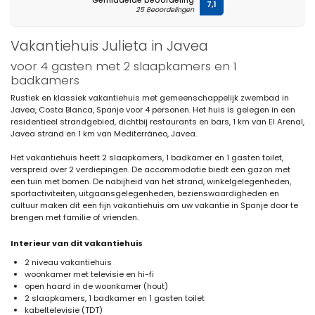
Gemiddelde beoordeling
7,1
25 Beoordelingen
Vakantiehuis Julieta in Javea
voor 4 gasten met 2 slaapkamers en 1
badkamers
Rustiek en klassiek vakantiehuis met gemeenschappelijk zwembad in
Javea, Costa Blanca, Spanje voor 4 personen. Het huis is gelegen in een
residentieel strandgebied, dichtbij restaurants en bars, 1 km van El Arenal,
Javea strand en 1 km van Mediterráneo, Javea.
Het vakantiehuis heeft 2 slaapkamers, 1 badkamer en 1 gasten toilet,
verspreid over 2 verdiepingen. De accommodatie biedt een gazon met
een tuin met bomen. De nabijheid van het strand, winkelgelegenheden,
sportactiviteiten, uitgaansgelegenheden, bezienswaardigheden en
cultuur maken dit een fijn vakantiehuis om uw vakantie in Spanje door te
brengen met familie of vrienden.
Interieur van dit vakantiehuis
2 niveau vakantiehuis
woonkamer met televisie en hi-fi
open haard in de woonkamer (hout)
2 slaapkamers, 1 badkamer en 1 gasten toilet
kabeltelevisie (TDT)