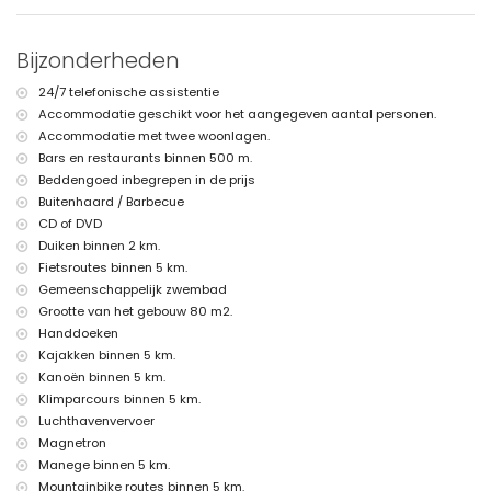
van het huis)
dichtstbijzijnde strand: El Arenal, Javea (binnen 1000 meter van het
huis)
Bijzonderheden
dichtstbijzijnde haven: Puerto Aduanas del Mar, Javea (binnen 5
kilometer van het huis)
24/7 telefonische assistentie
dichtstbijzijnde luchthaven: Alicante (binnen 100 kilometer van het
Accommodatie geschikt voor het aangegeven aantal personen.
huis)
tweede dichtstbijzijnde luchthaven: Valencia (> 100 kilometer)
Accommodatie met twee woonlagen.
huisdieren zijn niet toegestaan
Bars en restaurants binnen 500 m.
De accommodatie is zeer geschikt voor gezinnen met kinderen
Beddengoed inbegrepen in de prijs
Buitenhaard / Barbecue
Faciliteiten en diensten inbegrepen in de huurprijs van dit
vakantiehuis
CD of DVD
Duiken binnen 2 km.
strijkijzer en strijkplank
Fietsroutes binnen 5 km.
bedlinnen en handdoeken
receptiedienst en 24-uurs nooddienst
Gemeenschappelijk zwembad
Grootte van het gebouw 80 m2.
Faciliteiten en diensten tegen extra kosten
Handdoeken
luchthavenservice
Kajakken binnen 5 km.
extra bed en kinderbedden/babybedjes (op aanvraag)
Kanoën binnen 5 km.
Vermaak en vrijetijdsactiviteiten voor uw vakantie in Javea, Costa
Klimparcours binnen 5 km.
Blanca
Luchthavenvervoer
Magnetron
bioscoop, discotheek, bar, promenade (El Arenal en Javea) (binnen 5
Manege binnen 5 km.
kilometer van het huis)
Mountainbike routes binnen 5 km.