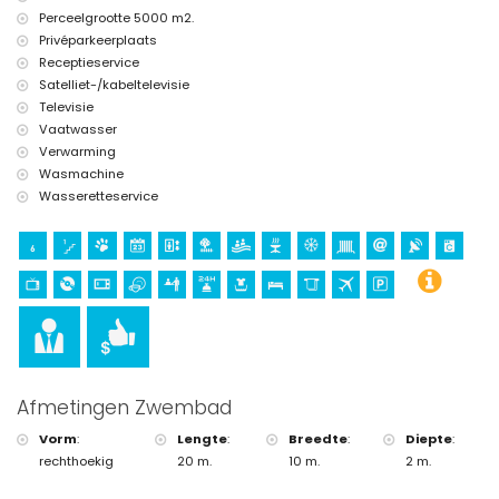
Perceelgrootte 5000 m2.
Privéparkeerplaats
Receptieservice
Satelliet-/kabeltelevisie
Televisie
Vaatwasser
Verwarming
Wasmachine
Wasseretteservice
Afmetingen Zwembad
Vorm
:
Lengte
:
Breedte
:
Diepte
:
rechthoekig
20 m.
10 m.
2 m.