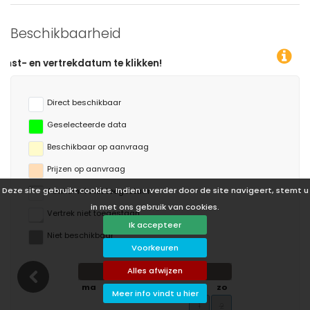
Beschikbaarheid
ken!
Direct beschikbaar
Geselecteerde data
Beschikbaar op aanvraag
Prijzen op aanvraag
Deze site gebruikt cookies. Indien u verder door de site navigeert, stemt u
Aankomst niet toegestaan
in met ons gebruik van cookies.
Vertrek niet toegestaan
Ik accepteer
Niet beschikbaar
Voorkeuren
Alles afwijzen
augustus 2026
ma
di
wo
do
vr
za
zo
Meer info vindt u hier
1
2