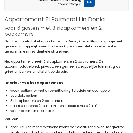
Gemiddelde beoordeling
8,5
19 Beoordelingen
Appartement El Palmeral I in Denia
voor 6 gasten met 3 slaapkamers en 2
badkamers
Groot en comfortabel appartement in Dénia, Costa Blanca, Spanje met
gemeenschappelijk zwembad voor 6 personen. Het appartement is
gelegen in een residentiële strandwijk.
Het appartement heeft 3 slaapkamers en 2 badkamers. De
accommodatie biedt privacy, een gemeenschappelijke tuin met gras,
grind en bomen, en uitzicht op de tuin.
Interieur van het appartement
woon/eetkamer met airconditioning, televisie en dvd-speler
overdekt balkon
3 slaapkamers en 2 badkamers
satellietantenne (Astra + NL) en kabeltelevisie (TDT)
wasmachine in de keuken
Keuken
open keuken met elektrische kookplaat, elektrische oven, magnetron,
vaatwasser, koel-vriescombinatie, koffiemachine, mixer, broodrooster