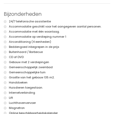
appartement
internet (WiFi)
Bijzonderheden
stofzuiger, strijkijzer en strijkplank
bedlinnen en handdoeken
24/7 telefonische assistentie
receptieservice en 24-uurs nooddienst
Accommodatie geschikt voor het aangegeven aantal personen.
luchtverwarming en airconditioning
Accommodatie met één woonlaag.
Faciliteiten en diensten tegen extra kosten
Accommodatie op verdieping nummer 1
Airconditioning (4 eenheden)
luchthavenservice
wasgoedservice
Beddengoed inbegrepen in de prijs
extra bed en kinderbedjes (op aanvraag)
Buitenhaard / Barbecue
CD of DVD
Gebouw met 2 verdiepingen
Gemeenschappelijk zwembad
Gemeenschappelijke tuin
Grootte van het gebouw 135 m2.
Handdoeken
Huisdieren toegestaan.
Internetverbinding
Lift
Luchthavenvervoer
Magnetron
Online beschikbaarheidskalender