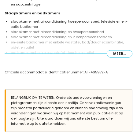
en sapcentrifuge
Slaapkamers en badkamers
slaapkamer met airconditioning, tweepersoonsbed, televisie en en-
suite badkamer
slaapkamer met airconditioning en tweepersoonsbed
slaapkamer met airconditioning en 2 eenpersoonsbedden
en-suite badkamer met enkele wastafel, bad/douchecombinatie,
bidet en toilet
badkamer met enkele wastafel, douche en toilet
MEER...
Exterieur van het appartement
groot en omheind perceel
Officiële accommodatie identificatienummer: AT-465972-A
gemeenschappelijk zwembad van 20m x 12m en 2m diep
gemeenschappelijke tuin met gras, grind en bomen
overdekt terras
barbecue
buitenzitgedeelte en buiteneethoek
BELANGRIJK OM TE WETEN: Onderstaande voorzieningen en
privé omheinde parkeerplaats
pictogrammen zijn slechts een richtlijn. Onze vakantiewoningen
zijn meestal particulier eigendom en kunnen onderhevig zijn aan
Meer informatie
veranderingen waarvan wij op het moment van publicatie niet op
huisdieren toegestaan
de hoogte zijn. Uiteraard doen wij ons uiterste best om alle
Het gebouw waar de accommodatie zich bevindt, heeft een lift.
informatie up to date te hebben.
De accommodatie is zeer geschikt voor families met kinderen
Faciliteiten en diensten inbegrepen in de huurprijs van het